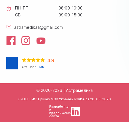
ПН-ПТ
08:00-19:00
СБ
09:00-15:00
astramedikaa@gmail.com
4.9
Отзывов:
105
© 2020-2026 | Астрамедика
ЛИЦЕНЗИЯ: Приказ МОЗ Украины №684 от
20-03-2020
Разработка
и
продвижение
сайта