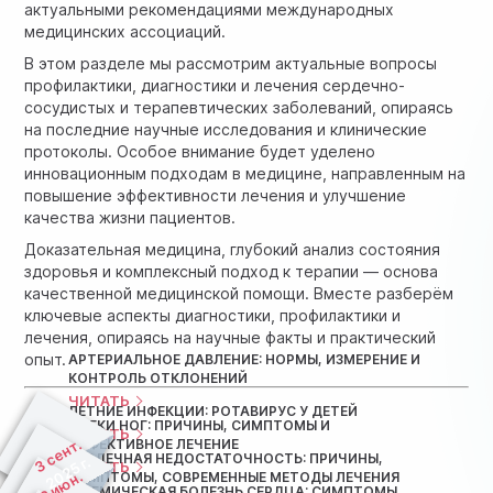
актуальными рекомендациями международных
медицинских ассоциаций.
В этом разделе мы рассмотрим актуальные вопросы
профилактики, диагностики и лечения сердечно-
сосудистых и терапевтических заболеваний, опираясь
на последние научные исследования и клинические
протоколы. Особое внимание будет уделено
инновационным подходам в медицине, направленным на
повышение эффективности лечения и улучшение
качества жизни пациентов.
Доказательная медицина, глубокий анализ состояния
здоровья и комплексный подход к терапии — основа
качественной медицинской помощи. Вместе разберём
ключевые аспекты диагностики, профилактики и
лечения, опираясь на научные факты и практический
опыт.
АРТЕРИАЛЬНОЕ ДАВЛЕНИЕ: НОРМЫ, ИЗМЕРЕНИЕ И
КОНТРОЛЬ ОТКЛОНЕНИЙ
ЧИТАТЬ
ЛЕТНИЕ ИНФЕКЦИИ: РОТАВИРУС У ДЕТЕЙ
ОТЕКИ НОГ: ПРИЧИНЫ, СИМПТОМЫ И
ЧИТАТЬ
3 сент.
ЭФФЕКТИВНОЕ ЛЕЧЕНИЕ
СЕРДЕЧНАЯ НЕДОСТАТОЧНОСТЬ: ПРИЧИНЫ,
2025 г.
ЧИТАТЬ
12 июн.
СИМПТОМЫ, СОВРЕМЕННЫЕ МЕТОДЫ ЛЕЧЕНИЯ
ИШЕМИЧЕСКАЯ БОЛЕЗНЬ СЕРДЦА: СИМПТОМЫ,