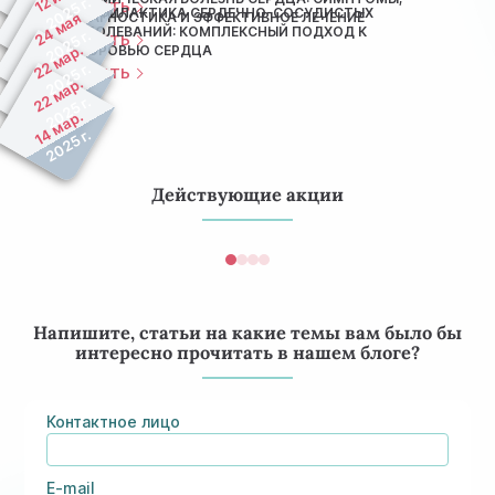
2025 г.
ЧИТАТЬ
ПРОФИЛАКТИКА СЕРДЕЧНО-СОСУДИСТЫХ
24 мая
ДИАГНОСТИКА И ЭФФЕКТИВНОЕ ЛЕЧЕНИЕ
ЗАБОЛЕВАНИЙ: КОМПЛЕКСНЫЙ ПОДХОД К
2025 г.
ЧИТАТЬ
22 мар.
ЗДОРОВЬЮ СЕРДЦА
2025 г.
ЧИТАТЬ
22 мар.
2025 г.
14 мар.
2025 г.
Действующие акции
Напишите, статьи на какие темы вам было бы
интересно прочитать в нашем блоге?
Контактное лицо
E-mail