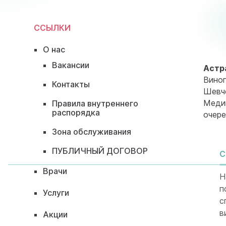
ССЫЛКИ
О нас
Вакансии
Астр
Виног
Контакты
Шевче
Медиц
Правила внутреннего
распорядка
очере
Зона обслуживания
ПУБЛИЧНЫЙ ДОГОВОР
С
Врачи
Н
п
Услуги
с
в
Акции