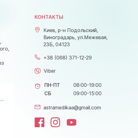
КОНТАКТЫ
Киев, р-н Подольский,
Виноградарь, ул.Межевая,
,
23Б, 04123
ого,
+38 (068) 371-12-29
ез
Viber
ПН-ПТ
08:00-19:00
СБ
09:00-15:00
astramedikaa@gmail.com