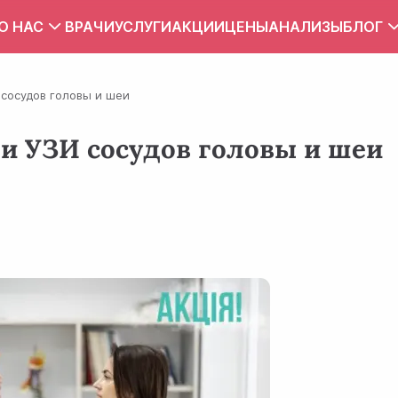
О НАС
ВРАЧИ
УСЛУГИ
АКЦИИ
ЦЕНЫ
АНАЛИЗЫ
БЛОГ
Вакансии
Тест
 сосудов головы и шеи
Контакты
Правила внутреннего распорядка
 и УЗИ сосудов головы и шеи
Зона обслуживания
ПУБЛИЧНЫЙ ДОГОВОР