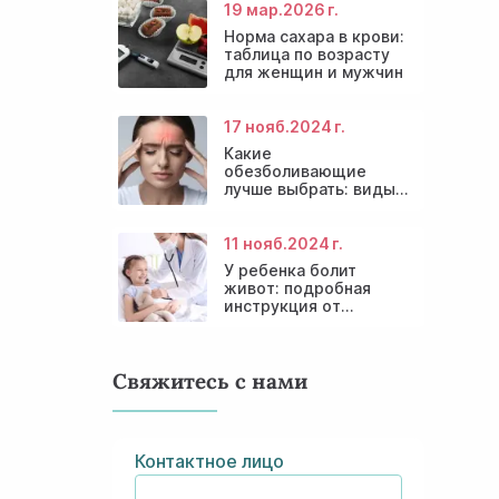
19 мар.
2026 г.
Норма сахара в крови:
таблица по возрасту
для женщин и мужчин
17 нояб.
2024 г.
Какие
обезболивающие
лучше выбрать: виды
препаратов и
безопасное
применение
11 нояб.
2024 г.
У ребенка болит
живот: подробная
инструкция от
детских врачей
Свяжитесь с нами
Контактное лицо