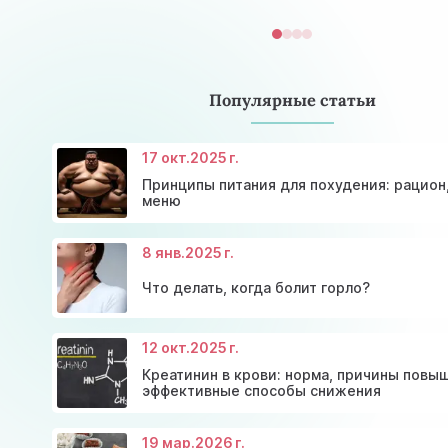
Популярные статьи
17 окт.
2025 г.
Принципы питания для похудения: рацион
меню
8 янв.
2025 г.
Что делать, когда болит горло?
12 окт.
2025 г.
Консультация эндокринолога и диагностика
Скидки и акции на массаж в Киеве
щитовидной железы
Диагностика щитовидной железы
Акция: 20% скидки на консультации врачей!
Креатинин в крови: норма, причины повы
эффективные способы снижения
19 мар.
2026 г.