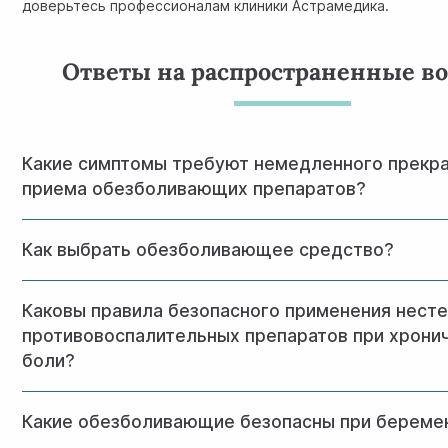
доверьтесь профессионалам клиники Астрамедика.
Ответы на распространенные в
Какие симптомы требуют немедленного прекр
приема обезболивающих препаратов?
При появлении тошноты, рвоты, сильной боли в желудке,
Как выбрать обезболивающее средство?
затрудненного дыхания следует прекратить прием препа
обратиться к врачу.
Выбор зависит от типа и интенсивности боли, наличия с
Каковы правила безопасного применения нест
заболеваний и принимаемых лекарств. Для эпизодическо
подойдут парацетамол или ибупрофен, при воспалительн
противовоспалительных препаратов при хрони
НПВС, при невропатической боли могут потребоваться с
боли?
препараты. Всегда консультируйтесь с врачом для оптим
Необходим регулярный контроль показателей крови, фун
Какие обезболивающие безопасны при береме
почек, использование минимальных эффективных доз по
врача.