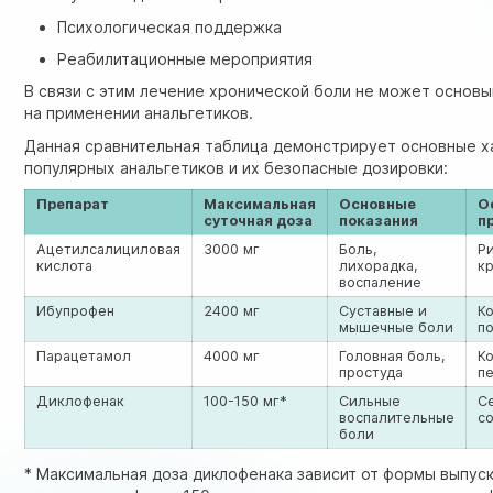
Психологическая поддержка
Реабилитационные мероприятия
В связи с этим лечение хронической боли не может основы
на применении анальгетиков.
Данная сравнительная таблица демонстрирует основные х
популярных анальгетиков и их безопасные дозировки:
Препарат
Максимальная
Основные
О
суточная доза
показания
п
Ацетилсалициловая
3000 мг
Боль,
Р
кислота
лихорадка,
к
воспаление
Ибупрофен
2400 мг
Суставные и
К
мышечные боли
п
Парацетамол
4000 мг
Головная боль,
К
простуда
п
Диклофенак
100-150 мг*
Сильные
С
воспалительные
с
боли
* Максимальная доза диклофенака зависит от формы выпуск