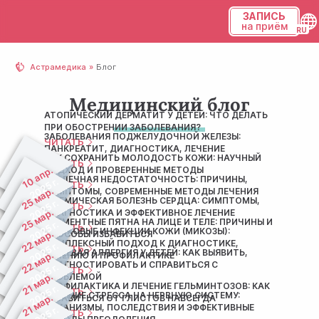
ЗАПИСЬ
на приём
Українська
Астрамедика
Блог
Русский
Медицинский блог
АТОПИЧЕСКИЙ ДЕРМАТИТ У ДЕТЕЙ: ЧТО ДЕЛАТЬ
ПРИ ОБОСТРЕНИИ ЗАБОЛЕВАНИЯ?
ЗАБОЛЕВАНИЯ ПОДЖЕЛУДОЧНОЙ ЖЕЛЕЗЫ:
ЧИТАТЬ
ПАНКРЕАТИТ, ДИАГНОСТИКА, ЛЕЧЕНИЕ
КАК СОХРАНИТЬ МОЛОДОСТЬ КОЖИ: НАУЧНЫЙ
ЧИТАТЬ
10 апр.
ПОДХОД И ПРОВЕРЕННЫЕ МЕТОДЫ
СЕРДЕЧНАЯ НЕДОСТАТОЧНОСТЬ: ПРИЧИНЫ,
2025 г.
ЧИТАТЬ
25 мар.
СИМПТОМЫ, СОВРЕМЕННЫЕ МЕТОДЫ ЛЕЧЕНИЯ
ИШЕМИЧЕСКАЯ БОЛЕЗНЬ СЕРДЦА: СИМПТОМЫ,
2025 г.
ЧИТАТЬ
25 мар.
ДИАГНОСТИКА И ЭФФЕКТИВНОЕ ЛЕЧЕНИЕ
ПИГМЕНТНЫЕ ПЯТНА НА ЛИЦЕ И ТЕЛЕ: ПРИЧИНЫ И
2025 г.
ЧИТАТЬ
ГРИБКОВЫЕ ИНФЕКЦИИ КОЖИ (МИКОЗЫ):
22 мар.
СПОСОБЫ ИЗБАВИТЬСЯ
КОМПЛЕКСНЫЙ ПОДХОД К ДИАГНОСТИКЕ,
2025 г.
ЧИТАТЬ
ПИЩЕВАЯ АЛЛЕРГИЯ У ДЕТЕЙ: КАК ВЫЯВИТЬ,
22 мар.
ЛЕЧЕНИЮ И ПРОФИЛАКТИКЕ
ДИАГНОСТИРОВАТЬ И СПРАВИТЬСЯ С
2025 г.
ЧИТАТЬ
21 мар.
ПРОБЛЕМОЙ
ПРОФИЛАКТИКА И ЛЕЧЕНИЕ ГЕЛЬМИНТОЗОВ: КАК
2025 г.
ЧИТАТЬ
ВЛИЯНИЕ СТРЕССА НА НЕРВНУЮ СИСТЕМУ:
21 мар.
ИЗБАВИТЬСЯ ОТ ГЛИСТОВ НАВСЕГДА
МЕХАНИЗМЫ, ПОСЛЕДСТВИЯ И ЭФФЕКТИВНЫЕ
2025 г.
ЧИТАТЬ