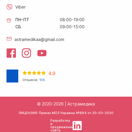
Viber
ПН-ПТ
08:00-19:00
СБ
09:00-15:00
astramedikaa@gmail.com
4.9
Отзывов:
105
© 2020-2026 | Астрамедика
ЛИЦЕНЗИЯ: Приказ МОЗ Украины №684 от
20-03-2020
Разработка
и
продвижение
сайта