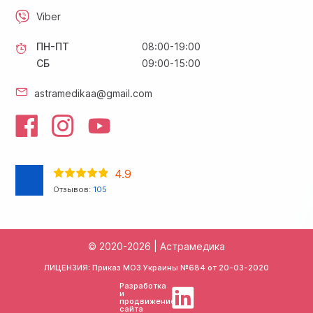
Viber
ПН-ПТ
08:00-19:00
СБ
09:00-15:00
astramedikaa@gmail.com
4.9
Отзывов:
105
© 2020-2026 | Астрамедика
ЛИЦЕНЗИЯ: Приказ МОЗ Украины №684 от
20-03-2020
Разработка
и
продвижение
сайта