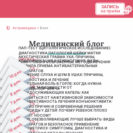
ЗАПИСЬ
на приём
Українська
Астрамедика
Блог
Русский
Медицинский блог
ПАП-ТЕСТ (ЦИТОЛОГИЧЕСКОЕ ИССЛЕДОВАНИЕ):
ДИАГНОСТИКА ПАТОЛОГИЙ ШЕЙКИ МАТКИ
АКУСТИЧЕСКАЯ ТРАВМА УХА: ПРИЧИНЫ,
ЧИТАТЬ
КЛАССИФИКАЦИЯ АНТИБИОТИКОВ: ВИДЫ,
СИМПТОМЫ И СОВРЕМЕННЫЕ МЕТОДЫ ЛЕЧЕНИЯ
ПРАВИЛА ПРИЕМА АНТИБАКТЕРИАЛЬНЫХ
ЧИТАТЬ
10 дек.
ПРЕПАРАТОВ
СНИЖЕНИЕ СЛУХА И ШУМ В УШАХ: ПРИЧИНЫ,
2024 г.
ЧИТАТЬ
ДИАГНОСТИКА И ЛЕЧЕНИЕ
8 дек.
ДЛИТЕЛЬНАЯ БОЛЬ В ГОРЛЕ: КОГДА НУЖНА
2024 г.
ЧИТАТЬ
ЛЕЧЕНИЕ ЗАВИСИМОСТИ ОТ
ПОМОЩЬ ЛОР-ВРАЧА
8 дек.
СОСУДОСУЖИВАЮЩИХ КАПЕЛЬ: КАК
2024 г.
ЧИТАТЬ
ИЗБАВИТЬСЯ ОТ НАФТИЗИНОВОЙ ЗАВИСИМОСТИ
7 дек.
НЕЭФФЕКТИВНОСТЬ ЛЕЧЕНИЯ КОНЪЮНКТИВИТА:
2024 г.
ЧИТАТЬ
АНАЛИЗ ПРИЧИН И СОВРЕМЕННЫЕ РЕШЕНИЯ
5 дек.
АДЕНОИДЫ У ДЕТЕЙ: ПОЧЕМУ РЕБЕНОК ПЛОХО
2024 г.
ЧИТАТЬ
ДЫШИТ НОСОМ?
4 дек.
КАКИЕ ОБЕЗБОЛИВАЮЩИЕ ЛУЧШЕ ВЫБРАТЬ: ВИДЫ
2024 г.
ЧИТАТЬ
19 нояб.
ПРЕПАРАТОВ И БЕЗОПАСНОЕ ПРИМЕНЕНИЕ
ЭНДОМЕТРИОЗ: СИМПТОМЫ, ДИАГНОСТИКА И
2024 г.
ЧИТАТЬ