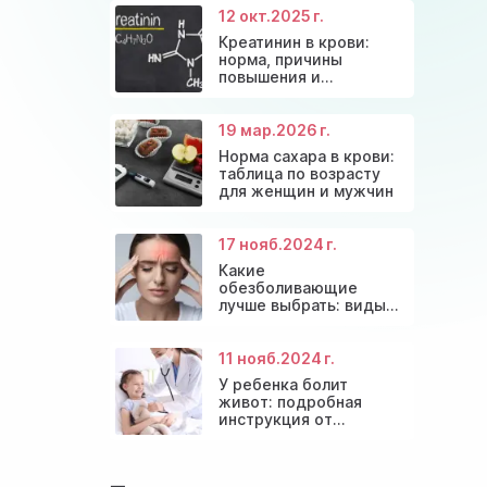
12 окт.
2025 г.
Креатинин в крови:
норма, причины
повышения и
эффективные способы
снижения
19 мар.
2026 г.
Норма сахара в крови:
таблица по возрасту
для женщин и мужчин
17 нояб.
2024 г.
Какие
обезболивающие
лучше выбрать: виды
препаратов и
безопасное
применение
11 нояб.
2024 г.
У ребенка болит
живот: подробная
инструкция от
детских врачей