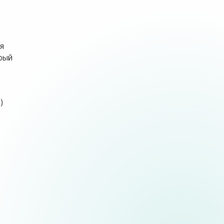
я
рый
)