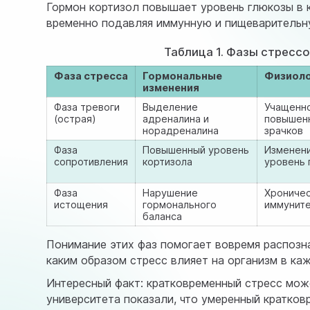
Гормон кортизол повышает уровень глюкозы в к
временно подавляя иммунную и пищеварительн
Таблица 1. Фазы стрессо
Фаза стресса
Гормональные
Физиоло
изменения
Фаза тревоги
Выделение
Учащенн
(острая)
адреналина и
повышен
норадреналина
зрачков
Фаза
Повышенный уровень
Изменен
сопротивления
кортизола
уровень 
Фаза
Нарушение
Хроничес
истощения
гормонального
иммуните
баланса
Понимание этих фаз помогает вовремя распозна
каким образом стресс влияет на организм в ка
Интересный факт: кратковременный стресс мо
университета показали, что умеренный кратко