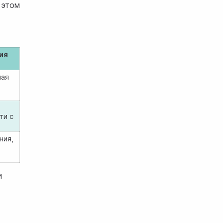
 этом
ия
ная
ти с
ния,
и