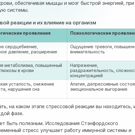
рови, обеспечивая мышцы и мозг быстрой энергией, при
ую системы.
вой реакции и их влияние на организм
гические проявления
Психологические проявлен
ое сердцебиение,
Ощущение тревоги, повышен
ное давление, расширение
внимательность
ия метаболизма, повышенный
Напряжение,
глюкозы в крови
раздражительность, сложнос
концентрацией
кая усталость, снижение
Апатия, депрессивные состоя
та, нарушения сна
эмоциональное выгорание
ть, на каком этапе стрессовой реакции вы находитесь, 
ждой фазе.
жет быть полезным. Исследования Стэнфордского
временный стресс улучшает работу иммунной системы и