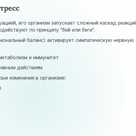
тресс
уацией, его организм запускает сложный каскад реакций
действуют по принципу "бей или беги".
рмональный баланс) активирует симпатическую нервную
метаболизм и иммунитет
тивным действиям
ые изменения в организме:
й