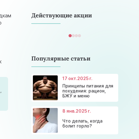
astramedikaa@gmail.com
Действующие акции
едкам
о
Популярные статьи
к
17 окт.
2025 г.
Консультация эндокринолога и
Принципы питания для
Скидки и акции на массаж в
диагностика щитовидной
Диагностика щитовидной
Акция: 20% скидки на
,
похудения: рацион,
Киеве
железы
железы
консультации врачей!
БЖУ и меню
8 янв.
2025 г.
Что делать, когда
болит горло?