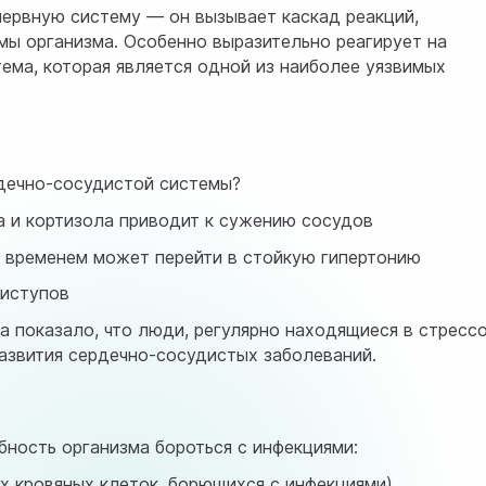
нервную систему — он вызывает каскад реакций,
мы организма. Особенно выразительно реагирует на
ема, которая является одной из наиболее уязвимых
рдечно-сосудистой системы?
 и кортизола приводит к сужению сосудов
о временем может перейти в стойкую гипертонию
риступов
 показало, что люди, регулярно находящиеся в стресс
развития сердечно-сосудистых заболеваний.
бность организма бороться с инфекциями:
х кровяных клеток, борющихся с инфекциями)