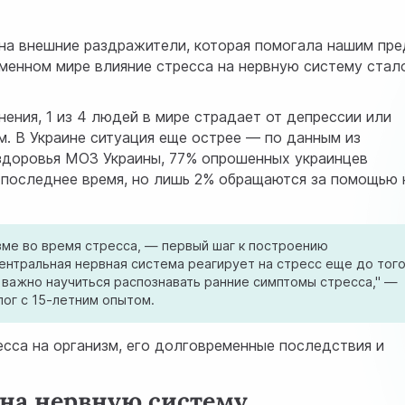
 на внешние раздражители, которая помогала нашим пр
еменном мире влияние стресса на нервную систему стал
ения, 1 из 4 людей в мире страдает от депрессии или
м. В Украине ситуация еще острее — по данным из
 здоровья
МОЗ Украины
, 77% опрошенных украинцев
 последнее время, но лишь 2% обращаются за помощью 
изме во время стресса, — первый шаг к построению
нтральная нервная система реагирует на стресс еще до того
у важно научиться распознавать ранние симптомы стресса," —
лог с 15-летним опытом.
сса на организм, его долговременные последствия и
 на нервную систему