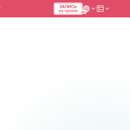
ЗАПИСЬ
на приём
ы и калькуляторы
Українська
Русский
Киев, р-н Подольский,
Виноградарь, ул.Межевая,
23Б, 04123
+38 (068) 371-12-29
Viber
ПН-ПТ
08:00-19:00
СБ
09:00-15:00