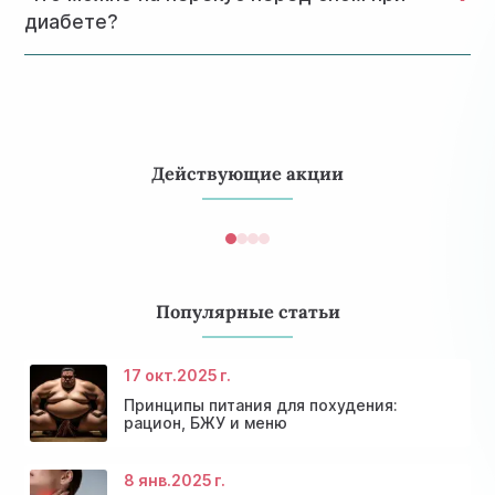
употреблять в ограниченных количествах из-за
диабете?
высокой калорийности.
Для перекуса перед сном подойдут несладкий йогурт,
орехи или небольшое количество творога. Это
помогает избежать ночных перепадов сахара.
Действующие акции
Популярные статьи
17 окт.
2025 г.
Принципы питания для похудения:
рацион, БЖУ и меню
8 янв.
2025 г.