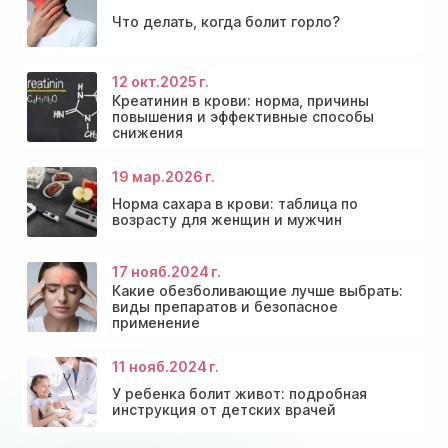
Что делать, когда болит горло?
Консультация эндокринолога и диагностика
Скидки и акции на массаж в Киеве
щитовидной железы
Диагностика щитовидной железы
Акция: 20% скидки на консультации врачей!
12 окт.
2025 г.
Креатинин в крови: норма, причины
повышения и эффективные способы
снижения
19 мар.
2026 г.
Норма сахара в крови: таблица по
возрасту для женщин и мужчин
17 нояб.
2024 г.
Какие обезболивающие лучше выбрать:
виды препаратов и безопасное
применение
11 нояб.
2024 г.
У ребенка болит живот: подробная
инструкция от детских врачей