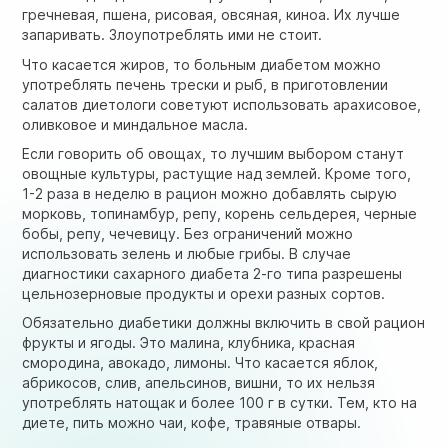
гречневая, пшена, рисовая, овсяная, киноа. Их лучше
запаривать. Злоупотреблять ими не стоит.
Что касается жиров, то больным диабетом можно
употреблять печень трески и рыб, в приготовлении
салатов диетологи советуют использовать арахисовое,
оливковое и миндальное масла.
Если говорить об овощах, то лучшим выбором станут
овощные культуры, растущие над землей. Кроме того,
1-2 раза в неделю в рацион можно добавлять сырую
морковь, топинамбур, репу, корень сельдерея, черные
бобы, репу, чечевицу. Без ограничений можно
использовать зелень и любые грибы. В случае
диагностики сахарного диабета 2-го типа разрешены
цельнозерновые продукты и орехи разных сортов.
Обязательно диабетики должны включить в свой рацион
фрукты и ягоды. Это малина, клубника, красная
смородина, авокадо, лимоны. Что касается яблок,
абрикосов, слив, апельсинов, вишни, то их нельзя
употреблять натощак и более 100 г в сутки. Тем, кто на
диете, пить можно чаи, кофе, травяные отвары.