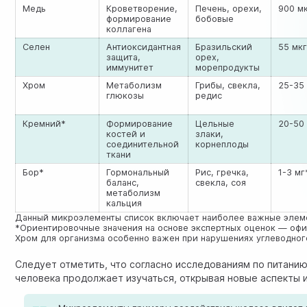
Медь
Кроветворение,
Печень, орехи,
900 м
формирование
бобовые
коллагена
Селен
Антиоксидантная
Бразильский
55 мк
защита,
орех,
иммунитет
морепродукты
Хром
Метаболизм
Грибы, свекла,
25-35
глюкозы
редис
Кремний*
Формирование
Цельные
20-50
костей и
злаки,
соединительной
корнеплоды
ткани
Бор*
Гормональный
Рис, гречка,
1-3 мг
баланс,
свекла, соя
метаболизм
кальция
Данный микроэлементы список включает наиболее важные элеме
*Ориентировочные значения на основе экспертных оценок — офи
Хром для организма особенно важен при нарушениях углеводног
Следует отметить, что согласно
исследованиям по питани
человека продолжает изучаться, открывая новые аспекты и