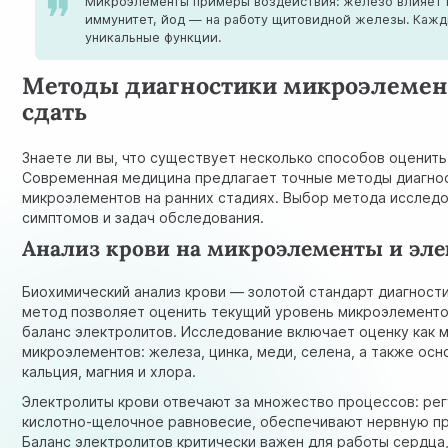
Микроэлементы примеры воздействия: железо влияет н
иммунитет, йод — на работу щитовидной железы. Кажд
уникальные функции.
Методы диагностики микроэлемент
сдать
Знаете ли вы, что существует несколько способов оценит
Современная медицина предлагает точные методы диагно
микроэлементов на ранних стадиях. Выбор метода исследов
симптомов и задач обследования.
Анализ крови на микроэлементы и эл
Биохимический анализ крови — золотой стандарт диагност
метод позволяет оценить текущий уровень микроэлементо
баланс электролитов. Исследование включает оценку как м
микроэлементов: железа, цинка, меди, селена, а также осн
кальция, магния и хлора.
Электролиты крови отвечают за множество процессов: ре
кислотно-щелочное равновесие, обеспечивают нервную п
Баланс электролитов критически важен для работы сердца,