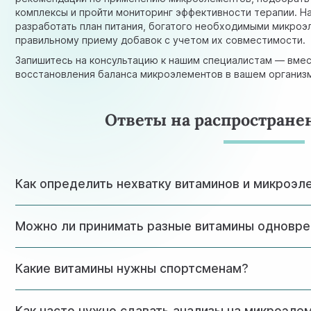
комплексы и пройти мониторинг эффективности терапии. 
разработать план питания, богатого необходимыми микроэ
правильному приему добавок с учетом их совместимости.
Запишитесь на консультацию к нашим специалистам — вме
восстановления баланса микроэлементов в вашем организм
Ответы на распростран
Как определить нехватку витаминов и микроэл
Хотя точный диагноз дефицита микроэлементов может по
Можно ли принимать разные витамины одновр
анализов, существуют характерные признаки нехватки в
проблемы с кожей и волосами, частые простуды, нарушен
рекомендуется обратиться к специалисту.
Некоторые витамины и минералы могут конкурировать за 
Какие витамины нужны спортсменам?
друга. Поэтому важно соблюдать рекомендации по совм
интервалам между приемами различных добавок.
Спортсменам особенно важны витамины группы B, витамин
Как часто нужно сдавать анализы на микроэле
состав добавок зависит от вида спорта, интенсивности 