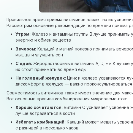
Правильное время приема витаминов влияет на их усвоени
Рассмотрим основные рекомендации по времени приема р
Утром:
Железо и витамины группы B лучше принимать у
энергию и обмен веществ
Вечером:
Кальций и магний полезно принимать вечером
мышцы и улучшить сон
С едой:
Жирорастворимые витамины A, D, E и K лучше 
их стоит принимать во время еды
На голодный желудок:
Цинк и железо усваиваются луч
дискомфорт в желудке — важно проконсультироваться
Совместимость витаминов также имеет значение для макс
Вот основные правила комбинирования микроэлементов:
Хорошо сочетаются:
Витамин C усиливает усвоение ж
лучше встраиваться в кости
Избегать комбинаций:
Кальций может мешать усвоени
с разницей в несколько часов