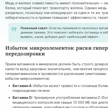
Медь и железо совместимость имеют положительную — ме
белка, который помогает транспорту железа. Однако медь 
раздельно, поскольку они конкурируют за одни и те же тра
избирательность в приеме повышает эффективность терап
Полезный совет:
Если вы принимаете несколько витам
дневник приема. Это поможет избежать путаницы и из
выявить, какие добавки дают наибольший эффект.
Избыток микроэлементов: риски гипе
передозировки
Прием витаминов и минералов должен быть строго дозиров
нанести вред здоровью значительнее, чем многие предпол
гипервитаминозом и проявляется различными симптомами.
избытке микроэлементов:
Витамин A:
Избыток может привести к головным болям,
повреждению печени
Витамин D:
Чрезмерное употребление витамина D (бо
медицинского контроля или свыше 10 000 МЕ при длит
гиперкальциемии, кальцификации сосудов и образовани