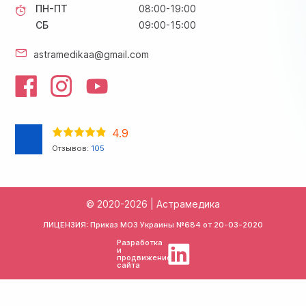
ПН-ПТ
08:00-19:00
СБ
09:00-15:00
astramedikaa@gmail.com
4.9
Отзывов:
105
© 2020-2026 | Астрамедика
ЛИЦЕНЗИЯ: Приказ МОЗ Украины №684 от
20-03-2020
Разработка
и
продвижение
сайта