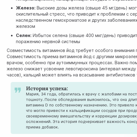
Железо:
Высокие дозы железа (свыше 45 мг/день) мог
окислительный стресс, что приводит к проблемам с с
наследственном гемохроматозе и других заболевания
железом
Селен:
Избыток селена (свыше 400 мкг/день) приводит
поражению нервной системы
Совместимость витаминов йод требует особого внимания 
Совместимость приема витаминов йод с другими микроэле
врачом, особенно при аутоиммунных процессах. Важно пом
железо снижает усвоение левотироксина (интервал между
часов), кальций может влиять на всасывание антибиотиков
История успеха:
Мария, 34 года, обратилась к врачу с жалобами на пос
тошноту. После обследования выяснилось, что она дл
витамина D по собственному назначению. Это привело 
что могло привести к кальцификации сосудов при про
своевременному вмешательству и коррекции дозировк
осложнений. Эта история подчеркивает важность конс
приема добавок.