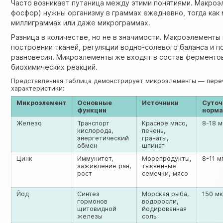
Часто возникает путаница между этими понятиями. Макроэле
фосфор) нужны организму в граммах ежедневно, тогда как
миллиграммах или даже микрограммах.
Разница в количестве, но не в значимости. Макроэлементы
построении тканей, регуляции водно-солевого баланса и 
равновесия. Микроэлементы же входят в состав ферментов
биохимических реакций.
Представленная таблица демонстрирует микроэлементы — переч
характеристики:
Микроэлемент
Основные
Источники
Суточ
функции
норм
Железо
Транспорт
Красное мясо,
8-18 м
кислорода,
печень,
энергетический
гранаты,
обмен
шпинат
Цинк
Иммунитет,
Морепродукты,
8-11 м
заживление ран,
тыквенные
рост
семечки, мясо
Йод
Синтез
Морская рыба,
150 мк
гормонов
водоросли,
щитовидной
йодированная
железы
соль