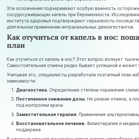
Эти осложнения подчеркивают особую важность осторожн
сосудосуживающих капель при беременности.
Исследован
института здоровья
подтверждают серьезность последств
длительном применении интраназальных деконгестантов.
Как отучиться от капель в нос: по
план
Как отучиться от капель в нос? Этот вопрос волнует тысяч
Самостоятельная отмена редко бывает успешной и может 
Учитывая это, специалисты разработали поэтапный план из
зависимости:
Диагностика.
Определение степени поражения слизи
Постепенное снижение дозы.
Не резкая отмена, а п
под контролем врача
Заместительная терапия.
Применение альтернативн
Восстановительное лечение.
Физиотерапия и медика
поддержка
В одном из случаев пациентка использовала капли более тр