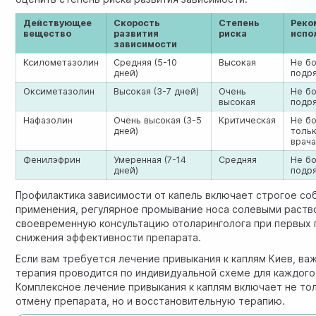
Действующее
Скорость
Степень
Реко
вещество
развития
риска
испо
зависимости
Ксилометазолин
Средняя (5-10
Высокая
Не б
дней)
подр
Оксиметазолин
Высокая (3-7 дней)
Очень
Не б
высокая
подр
Нафазолин
Очень высокая (3-5
Критическая
Не бо
дней)
толь
врач
Фенилэфрин
Умеренная (7-14
Средняя
Не бо
дней)
подр
Профилактика зависимости от капель включает строгое с
применения, регулярное промывание носа солевыми раств
своевременную консультацию отоларинголога при первых 
снижения эффективности препарата.
Если вам требуется лечение привыкания к каплям Киев, важ
терапия проводится по индивидуальной схеме для каждого
Комплексное лечение привыкания к каплям включает не то
отмену препарата, но и восстановительную терапию.