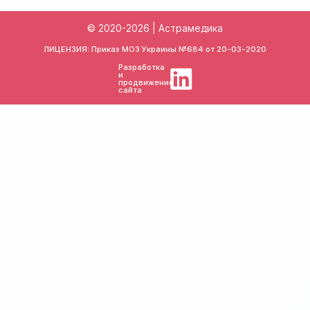
© 2020-2026 | Астрамедика
ЛИЦЕНЗИЯ: Приказ МОЗ Украины №684 от
20-03-2020
Разработка
и
продвижение
сайта