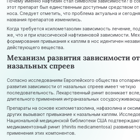
Почему именно нафтизин стал символом зависимости? В с
этот препарат был единственным доступным средством от
носа. Следует отметить, что проблема актуальна и сегодн
названия препаратов изменились.
Когда требуется ксилометазолин зависимость лечение, по
же, что и при классической нафтизиновой зависимости. Ме
формирования привыкания к каплям в нос идентичен незав
действующего вещества.
Механизм развития зависимости от
назальных спреев
Согласно исследованиям Европейского общества отоларин
развития зависимости от назальных спреев имеет четкую
последовательность. Лекарственный ринит возникает всл
длительного применения интраназальных сосудосуживающ
Препараты на основе ксилометазолина, нафазолина и окси
других вызывают привыкание к назальным каплям.
Исследо
Национальной медицинской библиотеки США
подтверждают
медикаментозный ринит (rhinitis medicamentosa) развивает
применения этих компонентов.