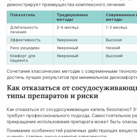
демонстрирует преимущества комплексного лечения:
Показатель
Традиционные
Современные 
методы
методы
Длительность
2-4 месяца
1-2 месяца
лечения
Эффективность
Умеренная
Высокая
Риск рецидива
Умеренный
Низкий
Комфорт для
Умеренный
Высокий
пациента
Сочетание классических методик с современными техноло
достичь лучших результатов при минимальном дискомфорте
Как отказаться от сосудосуживающ
типы препаратов и риски
Как отказаться от сосудосуживающих капель безопасно? Э
требует профессионального подхода. Самостоятельное р
прекращение использования препарата может быть опасн
Понимание особенностей различных действующих вещест
оценить степень риска развития зависимости: