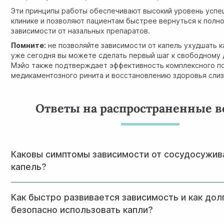
Эти принципы работы обеспечивают высокий уровень успе
клинике и позволяют пациентам быстрее вернуться к полн
зависимости от назальных препаратов.
Помните:
не позволяйте зависимости от капель ухудшать 
уже сегодня вы можете сделать первый шаг к свободному
Мэйо
также подтверждает эффективность комплексного п
медикаментозного ринита и восстановлению здоровья слиз
Ответы на распространенные 
Каковы симптомы зависимости от сосудосужи
капель?
Основные симптомы включают: постоянную заложенност
Как быстро развивается зависимость и как до
заложенность после применения капель, необходимость 
снижение эффективности препарата, дискомфорт и разд
безопасно использовать капли?
слизистой, сухость в носу и ощущение жжения.