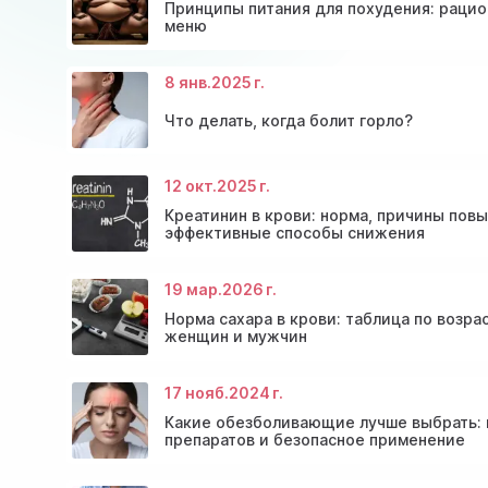
Принципы питания для похудения: рацио
меню
8 янв.
2025 г.
Что делать, когда болит горло?
12 окт.
2025 г.
Консультация эндокринолога и диагностика
Скидки и акции на массаж в Киеве
щитовидной железы
Диагностика щитовидной железы
Акция: 20% скидки на консультации врачей!
Креатинин в крови: норма, причины пов
эффективные способы снижения
19 мар.
2026 г.
Норма сахара в крови: таблица по возра
женщин и мужчин
17 нояб.
2024 г.
Какие обезболивающие лучше выбрать:
препаратов и безопасное применение