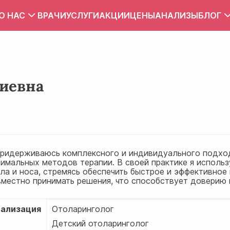
О НАС
ВРАЧИ
УСЛУГИ
АКЦИИ
ЦЕНЫ
АНАЛИЗЫ
БЛОГ
Вакансии
Тест
Контакты
Правила внутреннего распорядка
иевна
Зона обслуживания
ПУБЛИЧНЫЙ ДОГОВОР
придерживаюсь комплексного и индивидуального подход
тимальных методов терапии. В своей практике я исполь
рла и носа, стремясь обеспечить быстрое и эффективно
вместно принимать решения, что способствует доверию 
ализация
Отоларинголог
Детский отоларинголог