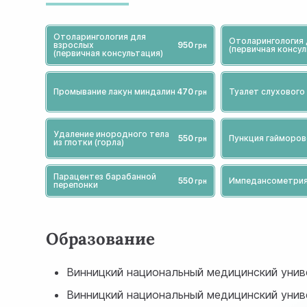
Отолaрингология для
Отоларингология 
взрослых
950
(первичная консул
(первичная консультация)
Промывание лакун миндалин
470
Туалет слухового
Удаление инородного тела
550
Пункция гайморов
из глотки (горла)
Парацентез барабанной
550
Импедансометрия
перепонки
Образование
Винницкий национальный медицинский униве
Винницкий национальный медицинский униве