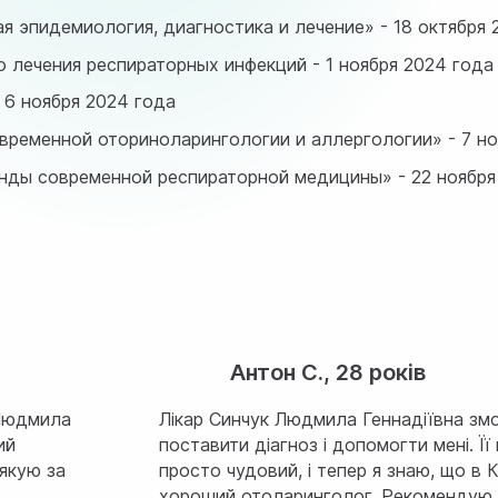
пидемиология, диагностика и лечение» - 18 октября 
лечения респираторных инфекций - 1 ноября 2024 года
 6 ноября 2024 года
овременной оториноларингологии и аллергологии» - 7 но
нды современной респираторной медицины» - 22 ноября
Антон С., 28 років
 Людмила
Лікар Синчук Людмила Геннадіївна зм
ий
поставити діагноз і допомогти мені. Її 
Дякую за
просто чудовий, і тепер я знаю, що в К
хороший отоларинголог. Рекомендую 