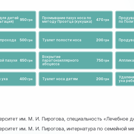
для детей
Промывание пазух носа по
Продува
950
470
ьтация)
методу Проэтца (кукушка)
по Поли
 прохода
500
Туалет полости носа
200
Продува
Вскрытие
ой пазухи
650
паратонзиллярного
750
Апплика
абсцесса
Удалени
 уха
400
Туалет носа детям
200
уха реб
рситет им. М. И. Пирогова, специальность «Лечебное д
рситет им. М. И. Пирогова, интернатура по семейной м