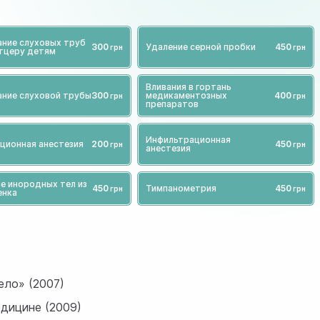
ние слуховых труб
300
Удаление серной пробки
450
тцеру детям
Вливания в гортань
ние слуховой трубы
300
медикаментозных
400
препаратов
Инфильтрационная
ционная анестезия
200
450
анестезия
е инородных тел из
450
Тимпанометрия
450
енка
ело» (2007)
едицине (2009)