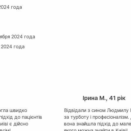
2024 года
ября 2024 года
 2024 года
Ірина М., 41 рік
огла швидко
Відвідали з сином Людмилу Ге
підхід до пацієнтів
за турботу і професіоналізм.
иїві є дійсно
вона знайшла підхід до мале
всім!
якого можна знайти в Київі!