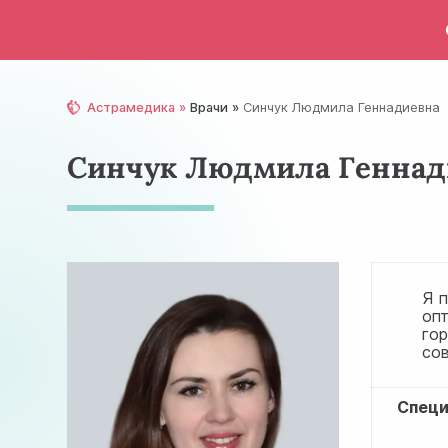
Астрамедика
Врачи
Синчук Людмила Геннадиевна
Синчук Людмила Геннад
Я 
оп
го
со
Специ