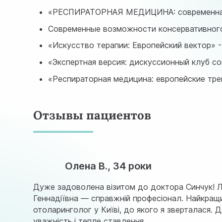
«РЕСПИРАТОРНАЯ МЕДИЦИНА: современная э
Современные возможности консервативного 
«Искусство терапии: Европейский вектор» -
«Экспертная версия: дискуссионный клуб с
«Респираторная медицина: европейские тре
Отзывы пациентов
Олена В., 34 роки
Дуже задоволена візитом до доктора Синчук!
Геннадіївна — справжній професіонал. Найкращ
отоларинголог у Київі, до якого я зверталася. 
уважність і тепле ставлення.