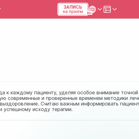
ЗАПИСЬ
на приём
ы и калькуляторы
Українська
Русский
Киев, р-н Подольский,
Виноградарь, ул.Межевая,
23Б, 04123
+38 (068) 371-12-29
а к каждому пациенту, уделяя особое внимание точной
зую современные и проверенные временем методики лече
Viber
е выздоровление. Считаю важным информировать пациент
и успешному исходу терапии.
ПН-ПТ
08:00-19:00
СБ
09:00-15:00