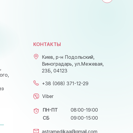
КОНТАКТЫ
Киев, р-н Подольский,
Виноградарь, ул.Межевая,
,
23Б, 04123
ого,
+38 (068) 371-12-29
ез
Viber
ПН-ПТ
08:00-19:00
СБ
09:00-15:00
astramedikaa@gmail.com