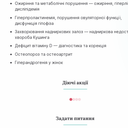
Ожиріння та метаболічні порушення — ожиріння, гіперлі
дисліпідемія
Гіперпролактинемія, порушення овуляторної функції,
дисфункція гіпофіза
Захворювання надниркових залоз — надниркова недост
хвороба Кушинга
Дефіцит вітаміну D — діагностика та корекція
Остеопороз та остеоартрит
Гіперандрогенія у жінок
Діючі акції
Задати питання