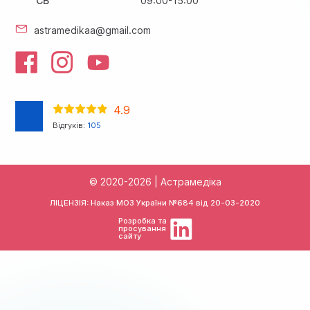
СБ
09:00-15:00
astramedikaa@gmail.com
4.9
Відгуків:
105
© 2020-2026 | Астрамедіка
ЛІЦЕНЗІЯ: Наказ МОЗ України №684 від
20-03-2020
Розробка та
просування
сайту