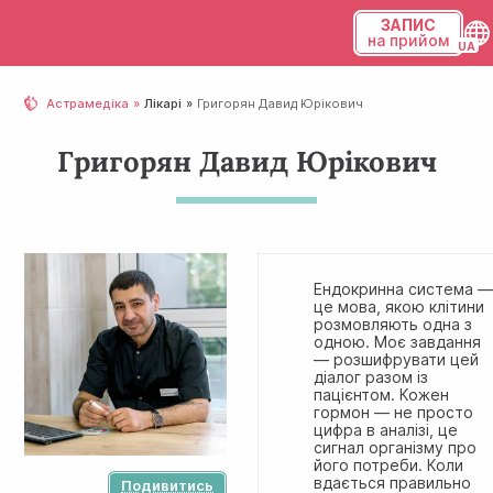
ЗАПИС
на прийом
Українська
Астрамедіка
Лікарі
Григорян Давид Юрікович
Русский
Григорян Давид Юрікович
Ендокринна система 
це мова, якою клітини
розмовляють одна з
одною. Моє завдання
— розшифрувати цей
діалог разом із
пацієнтом. Кожен
гормон — не просто
цифра в аналізі, це
сигнал організму про
його потреби. Коли
вдається правильно
Подивитись