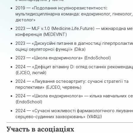
2019 — «Подолання інсулінорезистентності:
мультидисциплінарна команда: ендокринолог, гінеколог,
дієтолог»
2023 — MLF v.1.0 (Medicine.Life.Future) — міжнародна м
конференція (MEDEVINT)
2023 — «Дискусійні питання в діагностиці гіперпролакти
оцінці овуляторної функції» (Dika)
2023 — «Школа ендокринолога» (EndoSchool)
2024 — «Дефіцит вітаміну D: огляд останніх рекомендац
(EJCEO, лютий)
2024 — «Лікування остеоартриту: сучасні стратегії та
перспективи» (EJCEO, червень)
2024 — «Школа ендокринолога» — кілька навчальних се
(EndoSchool)
2024 — «Сучасні можливості фармакологічного лікуван
серцево-судинних захворювань» (УАФШ)
Участь в асоціаціях