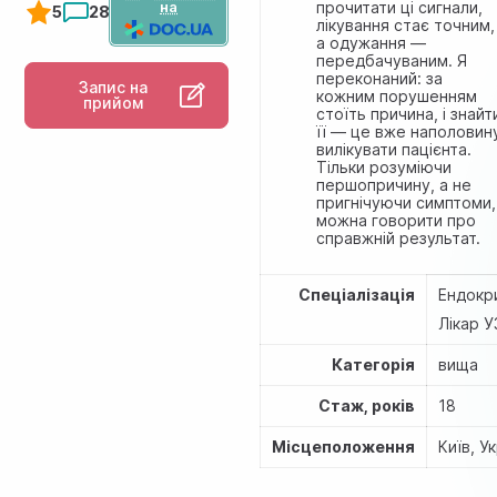
на
прочитати ці сигнали,
5
28
лікування стає точним,
а одужання —
передбачуваним. Я
переконаний: за
Запис на
кожним порушенням
прийом
стоїть причина, і знайт
її — це вже наполовин
вилікувати пацієнта.
Тільки розуміючи
першопричину, а не
пригнічуючи симптоми,
можна говорити про
справжній результат.
Спеціалізація
Ендокр
Лiкар 
Категорія
вища
Стаж, років
18
Місцеположення
Київ, У