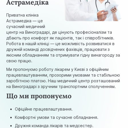
Астрамедіка
Приватна клініка
Астрамедіка — це
сучасний медичний
центр на Виноградарі, де цінують професіоналізм та
дбають про комфорт як пацієнтів, так і співробітників.
Робота в нашій клініці — це можливість розвиватися в
дружній команді досвідчених фахівців, працювати з
якісним обладнанням та отримувати гідну винагороду за
свою працю.
Ми пропонуємо роботу лікарем у Києві з офіційним
працевлаштуванням, прозорими умовами та стабільною
заробітною платою. Наш медичний центр розташований
на Виноградарі з зручним транспортним сполученням.
Що ми пропонуємо
Офіційне працевлаштування.
Комфортні умови та сучасне обладнання.
Дружня команда лікарів та медсестер.