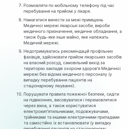
Розмовляти по мобільному телефону під час
перебування на прийомі у лікаря.
Намагатися винести за межі приміщень
Медичної мережі лікарські засоби, вироби
медичного призначення, медичне обладнання, а
також будь-яке інше майно, яке належать
Медичній мережі.
Недотримуватись рекомендацій профільних
фахівців, здійснювати прийом лікарських засобів
на власний розсуд, самовільний вихід за
територію закладів охорони здоров'я Медичної
мережі без відома медичного персоналу (у
випадку перебування пацієнтів на
стаціонарному лікуванні).
Порушувати правила пожежної безпеки, сидіти
на підвіконнях, висовуватися і перемовлятися
через вікна, а також користуватися
електрокип'ятильниками, подовжувачами,
трійниками та іншими електричними приладами
та самостійно їх встановлювати (у випадку
перебування пацієнтів на стаціонарному