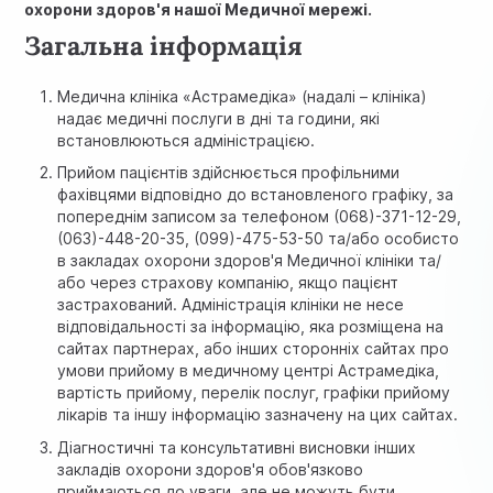
охорони здоров'я нашої Медичної мережі.
Загальна інформація
Медична клініка «Астрамедіка» (надалі – клініка)
надає медичні послуги в дні та години, які
встановлюються адміністрацією.
Прийом пацієнтів здійснюється профільними
фахівцями відповідно до встановленого графіку, за
попереднім записом за телефоном (068)-371-12-29,
(063)-448-20-35, (099)-475-53-50 та/або особисто
в закладах охорони здоров'я Медичної клініки та/
або через страхову компанію, якщо пацієнт
застрахований. Адміністрація клініки не несе
відповідальності за інформацію, яка розміщена на
сайтах партнерах, або інших сторонніх сайтах про
умови прийому в медичному центрі Астрамедіка,
вартість прийому, перелік послуг, графіки прийому
лікарів та іншу інформацію зазначену на цих сайтах.
Діагностичні та консультативні висновки інших
закладів охорони здоров'я обов'язково
приймаються до уваги, але не можуть бути