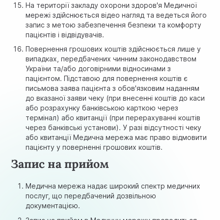
На території закладу охорони здоров'я Медичної
мережі здійснюється відео нагляд та ведеться його
запис з метою забезпечення безпеки та комфорту
пацієнтів і відвідувачів.
Повернення грошових коштів здійснюється лише у
випадках, передбачених чинним законодавством
України та/або договірними відносинами з
пацієнтом. Підставою для повернення коштів є
письмова заява пацієнта з обов'язковим наданням
до вказаної заяви чеку (при внесенні коштів до каси
або розрахунку банківською карткою через
термінал) або квитанції (при перерахуванні коштів
через банківські установи). У разі відсутності чеку
або квитанції Медична мережа має право відмовити
пацієнту у поверненні грошових коштів.
Запис на прийом
Медична мережа надає широкий спектр медичних
послуг, що передбачений дозвільною
документацією.