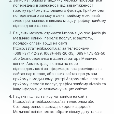
Запис на прийом в Медичну мережу проводиться
попередньо в залежності від завантаженості
графіку прийому відповідного фахівця. Прийом без
попереднього запису в день прийому можливий
лише при наявності вільних місць у графіку прийому
відповідного фахівця.
Пацієнти можуть отримати інформацію про фахівців
Медичної клініки, перелік послуг, їх вартість,
порядок оплати тощо на сайті
https://astramedika.com.ua/, за телефонами
(068)-371-12-29, (063)-448-20-35, (099)-475-53-50
або безпосередньо в адміністратора Медичної
клініки. Адміністрація клініки не несе
відповідальності за інформацію, яка розміщена на
сайтах партнерах, або інших сайтах про умови
прийому в медичному центрі Астрамедіка, вартість
прийому, перелік послуг, графіки прийому лікарів та
іншу інформацію зазначену на цих сайтах.
Пацієнт під час запису на прийом на сайті
https://astramedika.com.ua/ за телефоном або
безпосередньо в закладі охорони здоров'я
Медичної клініки, може обрати вільну дату та час