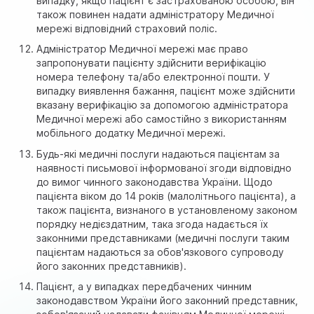
випадку, якщо пацієнт є застрахованою особою, він
також повинен надати адміністратору Медичної
мережі відповідний страховий поліс.
Адміністратор Медичної мережі має право
запропонувати пацієнту здійснити верифікацію
номера телефону та/або електронної пошти. У
випадку виявлення бажання, пацієнт може здійснити
вказану верифікацію за допомогою адміністратора
Медичної мережі або самостійно з використанням
мобільного додатку Медичної мережі.
Будь-які медичні послуги надаються пацієнтам за
наявності письмової інформованої згоди відповідно
до вимог чинного законодавства України. Щодо
пацієнта віком до 14 років (малолітнього пацієнта), а
також пацієнта, визнаного в установленому законом
порядку недієздатним, така згода надається їх
законними представниками (медичні послуги таким
пацієнтам надаються за обов'язкового супроводу
його законних представників).
Пацієнт, а у випадках передбачених чинним
законодавством України його законний представник,