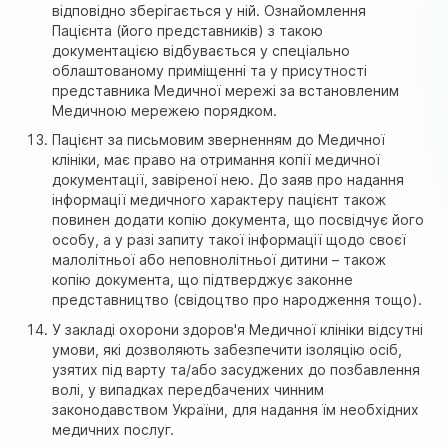
відповідно зберігається у ній. Ознайомлення
Пацієнта (його представників) з такою
документацією відбувається у спеціально
облаштованому приміщенні та у присутності
представника Медичної мережі за встановленим
Медичною мережею порядком.
Пацієнт за письмовим зверненням до Медичної
клініки, має право на отримання копії медичної
документації, завіреної нею. До заяв про надання
інформації медичного характеру пацієнт також
повинен додати копію документа, що посвідчує його
особу, а у разі запиту такої інформації щодо своєї
малолітньої або неповнолітньої дитини – також
копію документа, що підтверджує законне
представництво (свідоцтво про народження тощо).
У закладі охорони здоров'я Медичної клініки відсутні
умови, які дозволяють забезпечити ізоляцію осіб,
узятих під варту та/або засуджених до позбавлення
волі, у випадках передбачених чинним
законодавством України, для надання їм необхідних
медичних послуг.