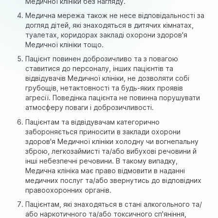
Медичної клініки без нагляду.
Медична мережа також не несе відповідальності за
догляд дітей, які знаходяться в дитячих кімнатах,
туалетах, коридорах закладі охорони здоров'я
Медичної клініки тощо.
Пацієнт повинен доброзичливо та з повагою
ставитися до персоналу, інших пацієнтів та
відвідувачів Медичної клініки, не дозволяти собі
грубощів, нетактовності та будь-яких проявів
агресії. Поведінка пацієнта не повинна порушувати
атмосферу поваги і доброзичливості.
Пацієнтам та відвідувачам категорично
забороняється приносити в заклади охорони
здоров'я Медичної клініки холодну чи вогнепальну
зброю, легкозаймисті та/або вибухові речовини й
інші небезпечні речовини. В такому випадку,
Медична клініка має право відмовити в наданні
медичних послуг та/або звернутись до відповідних
правоохоронних органів.
Пацієнтам, які знаходяться в стані алкогольного та/
або наркотичного та/або токсичного сп'яніння,