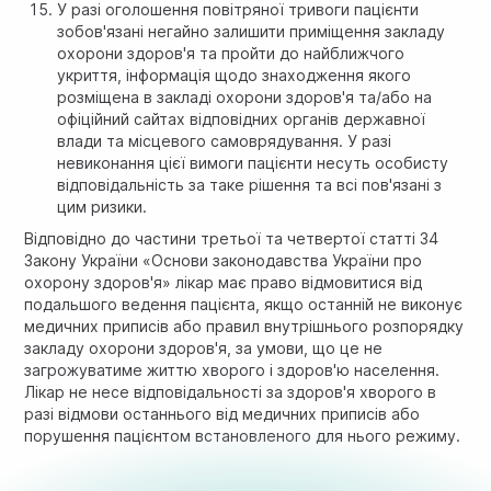
У разі оголошення повітряної тривоги пацієнти
зобов'язані негайно залишити приміщення закладу
охорони здоров'я та пройти до найближчого
укриття, інформація щодо знаходження якого
розміщена в закладі охорони здоров'я та/або на
офіційний сайтах відповідних органів державної
влади та місцевого самоврядування. У разі
невиконання цієї вимоги пацієнти несуть особисту
відповідальність за таке рішення та всі пов'язані з
цим ризики.
Відповідно до частини третьої та четвертої статті 34
Закону України «Основи законодавства України про
охорону здоров'я» лікар має право відмовитися від
подальшого ведення пацієнта, якщо останній не виконує
медичних приписів або правил внутрішнього розпорядку
закладу охорони здоров'я, за умови, що це не
загрожуватиме життю хворого і здоров'ю населення.
Лікар не несе відповідальності за здоров'я хворого в
разі відмови останнього від медичних приписів або
порушення пацієнтом встановленого для нього режиму.