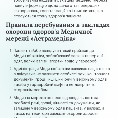
зобов'язаний надавати фахівцям Медичної мережі
повну інформацію щодо даного та попередніх
захворювань, госпіталізацій та інших питань, що
стосуються стану здоров'я пацієнта.
Правила перебування в закладах
охорони здоров'я Медичної
мережі «Астрамедіка»
Пацієнт та/або відвідувач, який прийшов до
Медичної клініки, зобов'язаний залишити верхній
одяг, великі валізи, згортки тощо у гардеробі.
Адміністрація Медичної клініки закликає пацієнтів та
відвідувачів не залишати особисті речі, коштовності,
документи, гроші, інші цінні речі у верхньому одязі
та/або у гардеробній шафі та не довіряти їх
стороннім особам.
Медична мережа не несе відповідальності за
особисті речі, гроші, цінності та документи, які
залишені у верхньому одязі пацієнта, у валізах, а
також на території закладів охорони здоров'я