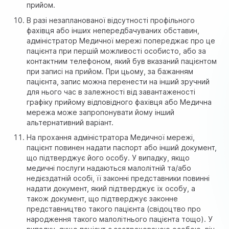
прийом.
В разі незапланованої відсутності профільного
фахівця або інших непередбачуваних обставин,
адміністратор Медичної мережі попереджає про це
пацієнта при першій можливості особисто, або за
контактним телефоном, який був вказаний пацієнтом
при записі на прийом. При цьому, за бажанням
пацієнта, запис можна перенести на інший зручний
для нього час в залежності від завантаженості
графіку прийому відповідного фахівця або Медична
мережа може запропонувати йому інший
альтернативний варіант.
На прохання адміністратора Медичної мережі,
пацієнт повинен надати паспорт або інший документ,
що підтверджує його особу. У випадку, якщо
медичні послуги надаються малолітній та/або
недієздатній особі, її законні представники повинні
надати документ, який підтверджує їх особу, а
також документ, що підтверджує законне
представництво такого пацієнта (свідоцтво про
народження такого малолітнього пацієнта тощо). У