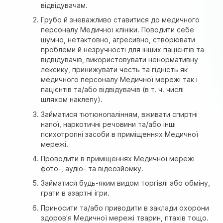
відвідувачам.
Грубо й зневажливо ставитися до медичного
персоналу Медичної клініки. Поводити себе
шумно, нетактовно, агресивно, створювати
проблеми й незручності для інших пацієнтів та
відвідувачів, використовувати ненормативну
лексику, принижувати честь та гідність як
медичного персоналу Медичної мережі так і
пацієнтів та/або відвідувачів (в т. ч. числі
шляхом наклепу).
Займатися тютюнопалінням, вживати спиртні
напої, наркотичні речовини та/або інші
психотропні засоби в приміщеннях Медичної
мережі.
Проводити в приміщеннях Медичної мережі
фото-, аудіо- та відеозйомку.
Займатися будь-яким видом торгівлі або обміну,
грати в азартні ігри.
Приносити та/або приводити в заклади охорони
здоров'я Медичної мережі тварин, птахів тощо.