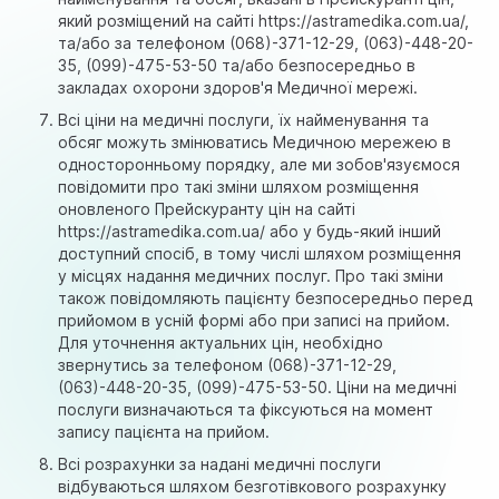
який розміщений на сайті https://astramedika.com.ua/,
та/або за телефоном (068)-371-12-29, (063)-448-20-
35, (099)-475-53-50 та/або безпосередньо в
закладах охорони здоров'я Медичної мережі.
Всі ціни на медичні послуги, їх найменування та
обсяг можуть змінюватись Медичною мережею в
односторонньому порядку, але ми зобов'язуємося
повідомити про такі зміни шляхом розміщення
оновленого Прейскуранту цін на сайті
https://astramedika.com.ua/ або у будь-який інший
доступний спосіб, в тому числі шляхом розміщення
у місцях надання медичних послуг. Про такі зміни
також повідомляють пацієнту безпосередньо перед
прийомом в усній формі або при записі на прийом.
Для уточнення актуальних цін, необхідно
звернутись за телефоном (068)-371-12-29,
(063)-448-20-35, (099)-475-53-50. Ціни на медичні
послуги визначаються та фіксуються на момент
запису пацієнта на прийом.
Всі розрахунки за надані медичні послуги
відбуваються шляхом безготівкового розрахунку