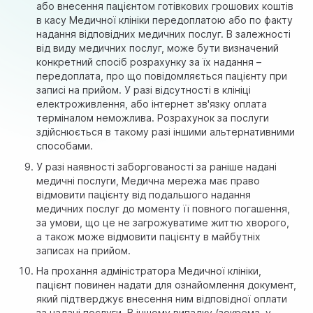
або внесення пацієнтом готівкових грошових коштів
в касу Медичної клініки передоплатою або по факту
надання відповідних медичних послуг. В залежності
від виду медичних послуг, може бути визначений
конкретний спосіб розрахунку за їх надання –
передоплата, про що повідомляється пацієнту при
записі на прийом. У разі відсутності в клініці
електроживлення, або інтернет зв'язку оплата
терміналом неможлива. Розрахунок за послуги
здійснюється в такому разі іншими альтернативними
способами.
У разі наявності заборгованості за раніше надані
медичні послуги, Медична мережа має право
відмовити пацієнту від подальшого надання
медичних послуг до моменту її повного погашення,
за умови, що це не загрожуватиме життю хворого,
а також може відмовити пацієнту в майбутніх
записах на прийом.
На прохання адміністратора Медичної клініки,
пацієнт повинен надати для ознайомлення документ,
який підтверджує внесення ним відповідної оплати
за надані послуги. В іншому випадку (зокрема, у