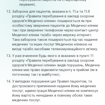
лікуванні).
Заборона для пацієнтів, вказана в п. 11.а та 11.б
розділу «Правила перебування в закладі охорони
здоров'я Медичної клініки» поширюється як при
особистому зверненні пацієнтів до Медичної клініки
так і при зверненні телефоном через контакт-центр
Медичної клініки та/або через мережу інтернет.
Така заборона також поширюється під час надання
медичних та інших послуг Медичною клінікою на
виїзді та/або засобами телекомунікаційного зв'язку.
У разі вчинення будь-якого із вказаних в пункті 11
розділу «Правила перебування в закладі охорони
здоров'я Медичної клініки» видів порушень, Медична
клініка має право відмовити пацієнту в прийомі (як в
поточному так і в майбутніх).
У випадках порушення цих Правил пацієнтом, та
дострокового припинення надання йому медичних
послуг, адміністрація Медичної клініки не компенсує
йому вартість ненаданих в повному обсязі таких
медичних послуг.