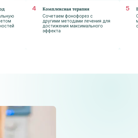
astramedikaa@gmail.com
од
Комплексная терапия
альную
Сочетаем фонофорез с
четом
другими методами лечения для
ностей
достижения максимального
эффекта