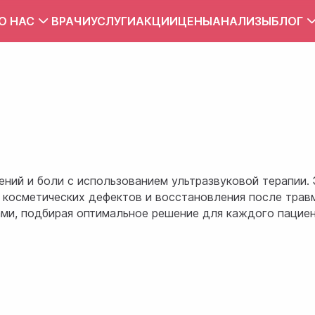
О НАС
ВРАЧИ
УСЛУГИ
АКЦИИ
ЦЕНЫ
АНАЛИЗЫ
БЛОГ
Вакансии
Тест
Контакты
Правила внутреннего распорядка
Зона обслуживания
ПУБЛИЧНЫЙ ДОГОВОР
ний и боли с использованием ультразвуковой терапии. 
я косметических дефектов и восстановления после трав
ами, подбирая оптимальное решение для каждого пациен