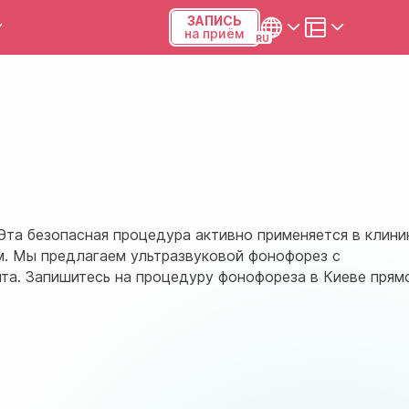
ЗАПИСЬ
на приём
ы и калькуляторы
Українська
Русский
Киев, р-н Подольский,
Виноградарь, ул.Межевая,
23Б, 04123
Эта безопасная процедура активно применяется в клини
+38 (068) 371-12-29
м. Мы предлагаем ультразвуковой фонофорез с
та. Запишитесь на процедуру фонофореза в Киеве прям
Viber
ПН-ПТ
08:00-19:00
СБ
09:00-15:00