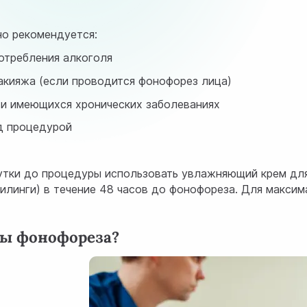
но рекомендуется:
отребления алкоголя
макияжа (если проводится фонофорез лица)
 и имеющихся хронических заболеваниях
д процедурой
е
утки до процедуры использовать увлажняющий крем для с
илинги) в течение 48 часов до фонофореза. Для макси
ры фонофореза?