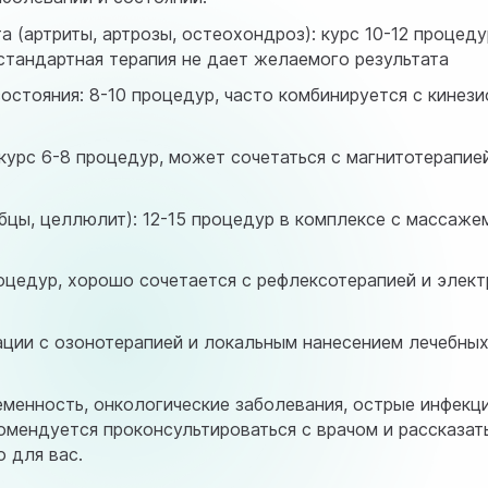
 (артриты, артрозы, остеохондроз): курс 10-12 процед
 стандартная терапия не дает желаемого результата
остояния: 8-10 процедур, часто комбинируется с кинез
курс 6-8 процедур, может сочетаться с магнитотерапие
цы, целлюлит): 12-15 процедур в комплексе с массажем
роцедур, хорошо сочетается с рефлексотерапией и элек
ации с озонотерапией и локальным нанесением лечебных
менность, онкологические заболевания, острые инфекц
мендуется проконсультироваться с врачом и рассказать
 для вас.