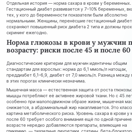
Отдельная история — норма сахара в крови у беременных.
Гестационный диабет развивается у 7–10% беременных, в
тех, у кого до беременности показатели были абсолютно
нормальными. Женщины, перенёсшие гестационный диабет
сохраняют повышенный риск диабета 2 типа и должны про
скрининг ежегодно.
Норма глюкозы в крови у мужчин 
возрасту: риски после 45 и после 60
Диагностические критерии для мужчин идентичны общим
стандартам для взрослых: норма до 6,1 ммоль/л натощак,
преддиабет 6,1–6,9, диабет от 7,0 ммоль/л. Разница между
в этих порогах клинически незначима.
Мышечная масса — естественная защита от роста глюкозы
мышцы потребляют её активнее жировой ткани. Но с 45 лет
особенно при малоподвижном образе жизни, мышечная ма
снижается, а абдоминальный жир накапливается. Это клас
картина метаболического риска. Уровень сахара в крови у
после 60 требует особого внимания ещё по одной причине:
возрасте нередко добавляются препараты, влияющие на
гликемию, — тиазидные диуретики, статины, бета-блокатор