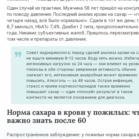
Один случай из практики. Мужчина 58 лет пришёл на консу
по поводу давления. Последний анализ крови на сахар — «
четыре назад, всё было нормально». Сдали в тот же день: 
8,7 ммоль/л, HbA1c 7,4%. Диабет 2 типа, предположительно
года. Никаких субъективных жалоб. Пришлось пересматрив
том числе и препараты от давления.
Совет эндокринолога: перед сдачей анализа крови на с
не ешьте минимум 8–12 часов. Воду пить можно. Избега
интенсивных нагрузок за 24 часа — они влияют на уров
глюкозы в обе стороны: умеренная активность обычно
снижает его, интенсивная анаэробная может временно
повысить. Алкоголь — за 48 часов. Острая инфекция,
стресс и приём кортикостероидов также временно
повышают сахар — один «плохой» результат в таком
контексте не является основанием для диагноза.
Норма сахара в крови у пожилых: ч
важно знать после 60
Распространённое заблуждение: у пожилых норма сахара 