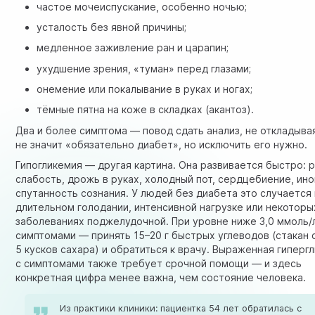
частое мочеиспускание, особенно ночью;
усталость без явной причины;
медленное заживление ран и царапин;
ухудшение зрения, «туман» перед глазами;
онемение или покалывание в руках и ногах;
тёмные пятна на коже в складках (акантоз).
Два и более симптома — повод сдать анализ, не откладыва
не значит «обязательно диабет», но исключить его нужно.
Гипогликемия — другая картина. Она развивается быстро: 
слабость, дрожь в руках, холодный пот, сердцебиение, ино
спутанность сознания. У людей без диабета это случается
длительном голодании, интенсивной нагрузке или некоторы
заболеваниях поджелудочной. При уровне ниже 3,0 ммоль/
симптомами — принять 15–20 г быстрых углеводов (стакан с
5 кусков сахара) и обратиться к врачу. Выраженная гиперг
с симптомами также требует срочной помощи — и здесь
конкретная цифра менее важна, чем состояние человека.
Из практики клиники: пациентка 54 лет обратилась с