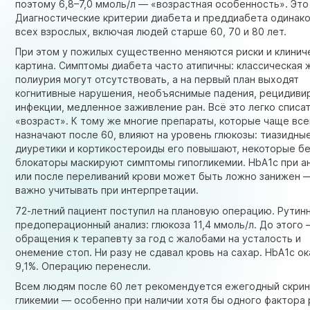
поэтому 6,8–7,0 ммоль/л — «возрастная особенность». Это 
Диагностические критерии диабета и преддиабета одинак
всех взрослых, включая людей старше 60, 70 и 80 лет.
При этом у пожилых существенно меняются риски и клинич
картина. Симптомы диабета часто атипичны: классическая 
полиурия могут отсутствовать, а на первый план выходят
когнитивные нарушения, необъяснимые падения, рецидив
инфекции, медленное заживление ран. Всё это легко списат
«возраст». К тому же многие препараты, которые чаще все
назначают после 60, влияют на уровень глюкозы: тиазидны
диуретики и кортикостероиды его повышают, некоторые бе
блокаторы маскируют симптомы гипогликемии. HbA1c при а
или после переливаний крови может быть ложно занижен 
важно учитывать при интерпретации.
72-летний пациент поступил на плановую операцию. Рутин
предоперационный анализ: глюкоза 11,4 ммоль/л. До этого 
обращения к терапевту за год с жалобами на усталость и
онемение стоп. Ни разу не сдавал кровь на сахар. HbA1c о
9,1%. Операцию перенесли.
Всем людям после 60 лет рекомендуется ежегодный скрин
гликемии — особенно при наличии хотя бы одного фактора 