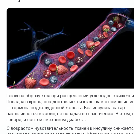
Глюкоза образуется при расщеплении углеводов в кишечни
Попадая в кровь, она доставляется к клеткам с помощью и
— гормона поджелудочной железы. Без инсулина сахар
накапливается в крови, не попадая по назначению. В этом, 
говоря, и состоит механизм диабета.
С возрастом чувствительность тканей к инсулину снижаетс