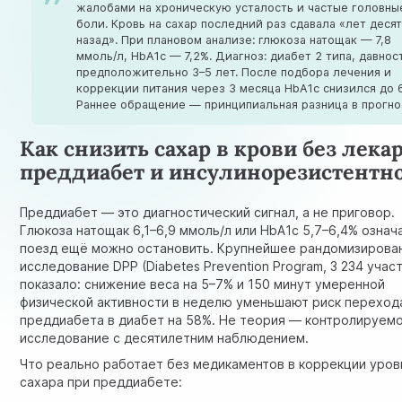
жалобами на хроническую усталость и частые головны
боли. Кровь на сахар последний раз сдавала «лет деся
назад». При плановом анализе: глюкоза натощак — 7,8
ммоль/л, HbA1c — 7,2%. Диагноз: диабет 2 типа, давно
предположительно 3–5 лет. После подбора лечения и
коррекции питания через 3 месяца HbA1c снизился до 
Раннее обращение — принципиальная разница в прогно
Как снизить сахар в крови без лекар
преддиабет и инсулинорезистентн
Преддиабет — это диагностический сигнал, а не приговор.
Глюкоза натощак 6,1–6,9 ммоль/л или HbA1c 5,7–6,4% означ
поезд ещё можно остановить. Крупнейшее рандомизирова
исследование DPP (Diabetes Prevention Program, 3 234 учас
показало:
снижение веса
на 5–7% и 150 минут умеренной
физической активности в неделю уменьшают риск переход
преддиабета в диабет на 58%. Не теория — контролируем
исследование с десятилетним наблюдением.
Что реально работает без медикаментов в коррекции уров
сахара при преддиабете: