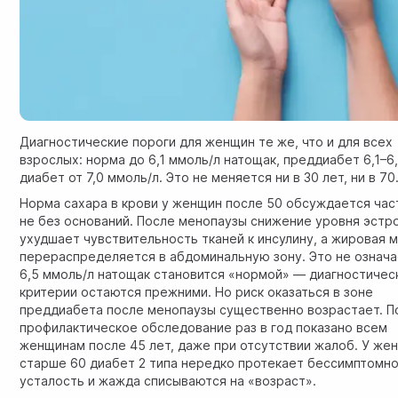
Диагностические пороги для женщин те же, что и для всех
взрослых: норма до 6,1 ммоль/л натощак, преддиабет 6,1–6,
диабет от 7,0 ммоль/л. Это не меняется ни в 30 лет, ни в 70
Норма сахара в крови у женщин после 50 обсуждается час
не без оснований. После менопаузы снижение уровня эстр
ухудшает чувствительность тканей к инсулину, а жировая 
перераспределяется в абдоминальную зону. Это не означа
6,5 ммоль/л натощак становится «нормой» — диагностичес
критерии остаются прежними. Но риск оказаться в зоне
преддиабета после менопаузы существенно возрастает. П
профилактическое обследование раз в год показано всем
женщинам после 45 лет, даже при отсутствии жалоб. У же
старше 60 диабет 2 типа нередко протекает бессимптомно
усталость и жажда списываются на «возраст».