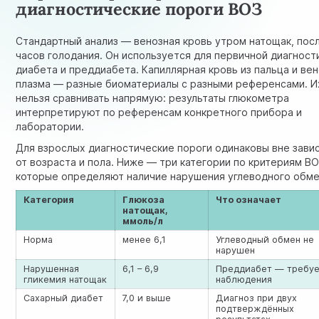
диагностические пороги ВОЗ
Стандартный анализ — венозная кровь утром натощак, посл
часов голодания. Он используется для первичной диагност
диабета и преддиабета. Капиллярная кровь из пальца и ве
плазма — разные биоматериалы с разными референсами. И
нельзя сравнивать напрямую: результаты глюкометра
интерпретируют по референсам конкретного прибора и
лаборатории.
Для взрослых диагностические пороги одинаковы вне зави
от возраста и пола. Ниже — три категории по критериям ВО
которые определяют наличие нарушения углеводного обме
Категория
Глюкоза
Что означает
натощак,
ммоль/л
Норма
менее 6,1
Углеводный обмен не
нарушен
Нарушенная
6,1 – 6,9
Преддиабет — требу
гликемия натощак
наблюдения
Сахарный диабет
7,0 и выше
Диагноз при двух
подтверждённых