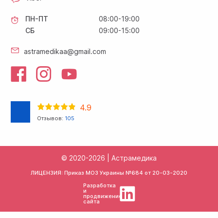
ПН-ПТ
08:00-19:00
СБ
09:00-15:00
astramedikaa@gmail.com
4.9
Отзывов:
105
© 2020-2026 | Астрамедика
ЛИЦЕНЗИЯ: Приказ МОЗ Украины №684 от
20-03-2020
Разработка
и
продвижение
сайта