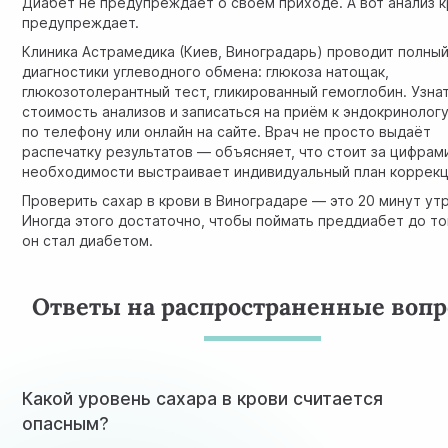
Диабет не предупреждает о своём приходе. А вот
анализ 
предупреждает.
Клиника Астрамедика (Киев, Виноградарь) проводит полны
диагностики углеводного обмена: глюкоза натощак,
глюкозотолерантный тест, гликированный гемоглобин. Узна
стоимость анализов и
записаться на приём к эндокринолог
по телефону или онлайн на сайте. Врач не просто выдаёт
распечатку результатов — объясняет, что стоит за цифрами
необходимости выстраивает индивидуальный план коррекц
Проверить сахар в крови в Виноградаре — это 20 минут ут
Иногда этого достаточно, чтобы поймать преддиабет до тог
он стал диабетом.
Ответы на распространенные воп
Какой уровень сахара в крови считается
опасным?