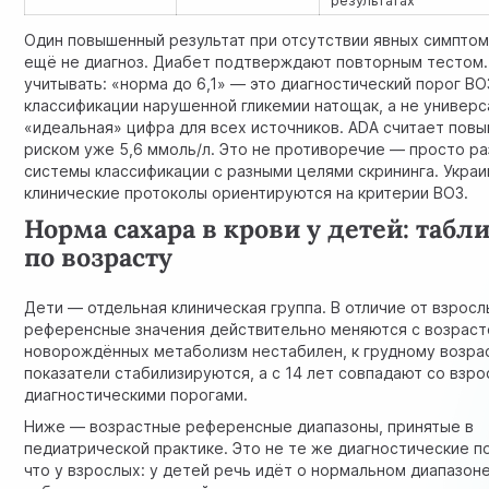
результатах
Один повышенный результат при отсутствии явных симпто
ещё не диагноз.
Диабет
подтверждают повторным тестом.
учитывать: «норма до 6,1» — это диагностический порог ВО
классификации нарушенной гликемии натощак, а не универс
«идеальная» цифра для всех источников. ADA считает пов
риском уже 5,6 ммоль/л. Это не противоречие — просто р
системы классификации с разными целями скрининга. Украи
клинические протоколы ориентируются на критерии ВОЗ.
Норма сахара в крови у детей: табл
по возрасту
Дети — отдельная клиническая группа. В отличие от взросл
референсные значения действительно меняются с возраст
новорождённых метаболизм нестабилен, к грудному возра
показатели стабилизируются, а с 14 лет совпадают со взр
диагностическими порогами.
Ниже — возрастные референсные диапазоны, принятые в
педиатрической практике. Это не те же диагностические п
что у взрослых: у детей речь идёт о нормальном диапазон