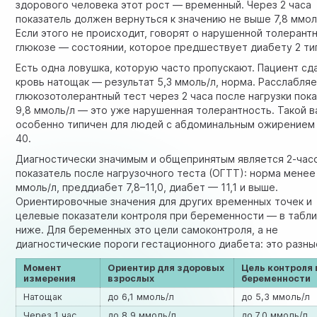
здорового человека этот рост — временный. Через 2 часа
показатель должен вернуться к значению не выше 7,8 ммол
Если этого не происходит, говорят о нарушенной толерантн
глюкозе — состоянии, которое предшествует диабету 2 ти
Есть одна ловушка, которую часто пропускают. Пациент сд
кровь натощак — результат 5,3 ммоль/л, норма. Расслабляе
глюкозотолерантный тест через 2 часа после нагрузки пок
9,8 ммоль/л — это уже нарушенная толерантность. Такой в
особенно типичен для людей с абдоминальным ожирением
40.
Диагностически значимым и общепринятым является 2-час
показатель после нагрузочного теста (ОГТТ): норма менее 
ммоль/л, преддиабет 7,8–11,0, диабет — 11,1 и выше.
Ориентировочные значения для других временных точек и
целевые показатели контроля при беременности — в табл
ниже. Для беременных это цели самоконтроля, а не
диагностические пороги гестационного диабета: это разны
Момент
Ориентир для здоровых
Цель контроля 
измерения
взрослых
беременности
Натощак
до 6,1 ммоль/л
до 5,3 ммоль/л
Через 1 час
до 8,9 ммоль/л
до 7,0 ммоль/л