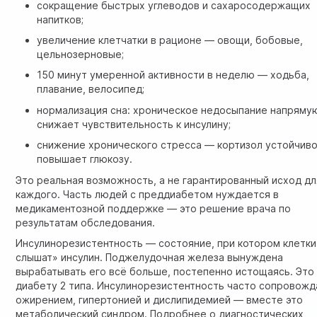
сокращение быстрых углеводов и сахаросодержащих
напитков;
увеличение клетчатки в рационе — овощи, бобовые,
цельнозерновые;
150 минут умеренной активности в неделю — ходьба,
плавание, велосипед;
нормализация сна: хроническое недосыпание напряму
снижает чувствительность к инсулину;
снижение хронического стресса — кортизол устойчив
повышает глюкозу.
Это реальная возможность, а не гарантированный исход дл
каждого. Часть людей с преддиабетом нуждается в
медикаментозной поддержке — это решение врача по
результатам обследования.
Инсулинорезистентность — состояние, при котором клетки
слышат» инсулин. Поджелудочная железа вынуждена
вырабатывать его всё больше, постепенно истощаясь. Это 
диабету 2 типа. Инсулинорезистентность часто сопровожд
ожирением, гипертонией и дислипидемией — вместе это
метаболический синдром. Подробнее о диагностических