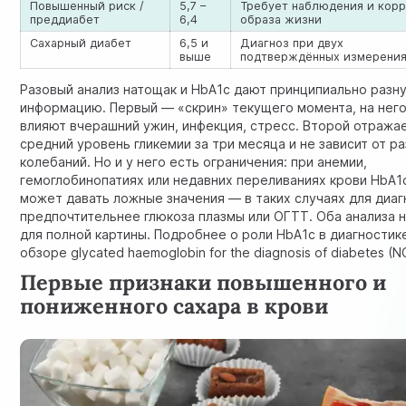
Повышенный риск /
5,7 –
Требует наблюдения и кор
преддиабет
6,4
образа жизни
Сахарный диабет
6,5 и
Диагноз при двух
выше
подтверждённых измерени
Разовый анализ натощак и HbA1c дают принципиально разн
информацию. Первый — «скрин» текущего момента, на нег
влияют вчерашний ужин, инфекция, стресс. Второй отража
средний уровень гликемии за три месяца и не зависит от р
колебаний. Но и у него есть ограничения: при анемии,
гемоглобинопатиях или недавних переливаниях крови HbA1
может давать ложные значения — в таких случаях для диаг
предпочтительнее глюкоза плазмы или ОГТТ. Оба анализа 
для полной картины. Подробнее о роли HbA1c в диагностик
обзоре
glycated haemoglobin for the diagnosis of diabetes
(NC
Первые признаки повышенного и
пониженного сахара в крови