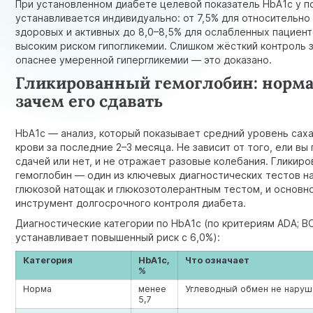
При установленном диабете целевой показатель HbA1c у 
устанавливается индивидуально: от 7,5% для относительно
здоровых и активных до 8,0–8,5% для ослабленных пациент
высоким риском гипогликемии. Слишком жёсткий контроль 
опаснее умеренной гипергликемии — это доказано.
Гликированный гемоглобин: норма
зачем его сдавать
HbA1c — анализ, который показывает средний уровень саха
крови за последние 2–3 месяца. Не зависит от того, ели вы
сдачей или нет, и не отражает разовые колебания. Гликир
гемоглобин — один из ключевых диагностических тестов н
глюкозой натощак и глюкозотолерантным тестом, и основн
инструмент долгосрочного контроля диабета.
Диагностические категории по HbA1c (по критериям ADA; В
устанавливает повышенный риск с 6,0%):
Категория
HbA1c,
Что означает
%
Норма
менее
Углеводный обмен не наруш
5,7