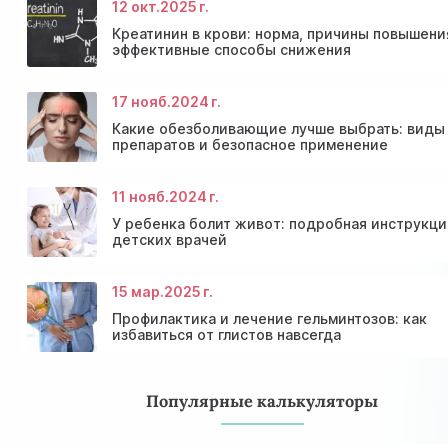
12 окт.
2025 г.
Консультация эндокринолога и диагностика
Скидки и акции на массаж в Киеве
щитовидной железы
Диагностика щитовидной железы
Акция: 20% скидки на консультации врачей!
Креатинин в крови: норма, причины повышени
эффективные способы снижения
17 нояб.
2024 г.
Какие обезболивающие лучше выбрать: виды
препаратов и безопасное применение
11 нояб.
2024 г.
У ребенка болит живот: подробная инструкци
детских врачей
15 мар.
2025 г.
Профилактика и лечение гельминтозов: как
избавиться от глистов навсегда
Популярные калькуляторы