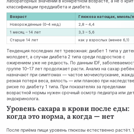
лабораторных значений в конкретном возрасте, а не о кри
классификации преддиабета и диабета.
Возраст
Глюкоза натощак, ммоль/
Новорождённые (0–4 нед.)
2,8 – 4,4
1 месяц – 14 лет
3,3 – 5,6
Старше 14 лет
как у взрослых (менее 6,1)
Тенденция последних лет тревожная: диабет 1 типа у дете
молодеет, а случаи диабета 2 типа среди подростков с
ожирением уже не редкость. По данным IDF, заболеваемос
группе 10–17 лет продолжает расти. Анализ на сахар ребё
назначают при симптомах — частое мочеиспускание, жажд
резкая потеря веса, вялость — или планово при наследств
риске по диабету 1 типа. При показателях за пределами
возрастной нормы нужен срочный осмотр педиатра или де
эндокринолога.
Уровень сахара в крови после еды:
когда это норма, а когда — нет
После приёма пищи уровень глюкозы естественно растёт. 