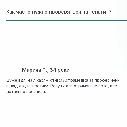
Да, мы обеспечиваем полную конфиденциальность. При ж
Как часто нужно проверяться на гепатит?
Для людей без факторов риска рекомендуется проходить 
Марина П., 34 роки
Дуже вдячна лікарям клініки Астрамедіка за професійний
підхід до діагностики. Результати отримала вчасно, все
детально пояснили.