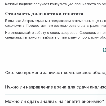
Каждый пациент получает консультацию специалиста по р
Стоимость диагностики гепатита
В клинике Астрамедика мы предлагаем оптимальные цены н
сэкономить. Предоставляем возможность оплаты различным
Не откладывайте заботу о своем здоровье. Своевременная 
специалисты помогут выбрать оптимальную программу обс
Сколько времени занимает комплексное обсле
Базовое обследование можно пройти за 1-2 дня. Полный 
Нужно ли направление врача для сдачи анализо
Нет, вы можете сдать анализы без направления. Однако
Можно ли сдать анализы на гепатит анонимно?
исследований.