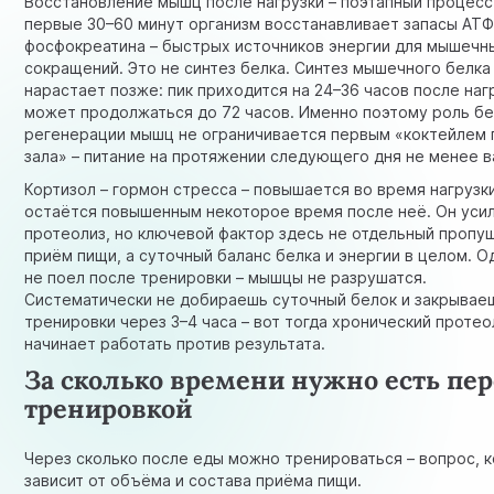
Восстановление мышц после нагрузки – поэтапный процесс
первые 30–60 минут организм восстанавливает запасы АТФ
фосфокреатина – быстрых источников энергии для мышечн
сокращений. Это не синтез белка. Синтез мышечного белка
нарастает позже: пик приходится на 24–36 часов после наг
может продолжаться до 72 часов. Именно поэтому роль бе
регенерации мышц не ограничивается первым «коктейлем 
зала» – питание на протяжении следующего дня не менее в
Кортизол – гормон стресса – повышается во время нагрузк
остаётся повышенным некоторое время после неё. Он уси
протеолиз, но ключевой фактор здесь не отдельный проп
приём пищи, а суточный баланс белка и энергии в целом. О
не поел после тренировки – мышцы не разрушатся.
Систематически не добираешь суточный белок и закрывае
тренировки через 3–4 часа – вот тогда хронический протео
начинает работать против результата.
За сколько времени нужно есть пе
тренировкой
Через сколько после еды можно тренироваться – вопрос, 
зависит от объёма и состава приёма пищи.