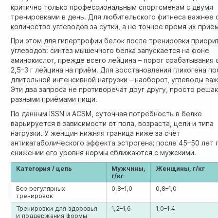
критично только профессиональным спортсменам с двумя
тренировками в день. Для любительского фитнеса важнее
количество углеводов за сутки, а не точное время их приё
При этом для гипертрофии белок после тренировки приори
углеводов: синтез мышечного белка запускается на фоне
аминокислот, прежде всего лейцина – порог срабатывания 
2,5–3 г лейцина на приём. Для восстановления гликогена п
длительной интенсивной нагрузки – наоборот, углеводы ва
Эти два запроса не противоречат друг другу, просто реша
разными приёмами пищи.
По данным ISSN и ACSM, суточная потребность в белке
варьируется в зависимости от пола, возраста, цели и типа
нагрузки. У женщин нижняя граница ниже за счёт
антикатаболического эффекта эстрогена; после 45–50 лет 
снижении его уровня нормы сближаются с мужскими.
Категория / цель
Мужчины,
Женщины, г/кг
г/кг
Без регулярных
0,8–1,0
0,8–1,0
тренировок
Тренировки для здоровья
1,2–1,6
1,0–1,4
и поддержания формы