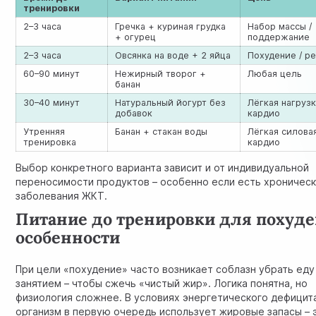
тренировки
2–3 часа
Гречка + куриная грудка
Набор массы /
+ огурец
поддержание
2–3 часа
Овсянка на воде + 2 яйца
Похудение / р
60–90 минут
Нежирный творог +
Любая цель
банан
30–40 минут
Натуральный йогурт без
Лёгкая нагрузк
добавок
кардио
Утренняя
Банан + стакан воды
Лёгкая силовая
тренировка
кардио
Выбор конкретного варианта зависит и от индивидуальной
переносимости продуктов – особенно если есть хроничес
заболевания ЖКТ.
Питание до тренировки для похуде
особенности
При цели «похудение» часто возникает соблазн убрать еду
занятием – чтобы сжечь «чистый жир». Логика понятна, но
физиология сложнее. В условиях энергетического дефицит
организм в первую очередь использует жировые запасы – 