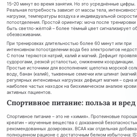
15–20 минут во время занятия. Но это усреднённые цифры.
Реальная потребность зависит от массы тела, интенсивнос
нагрузки, температуры воздуха и индивидуальной скорост
потоотделения. Простой ориентир: моча после тренировки
быть светло-жёлтой – более тёмный цвет сигнализирует о
обезвоживании.
При тренировках длительностью более 60 минут или при
интенсивном потоотделении вода без электролитов недост
С потом теряются натрий, калий и магний. Дефицит проявл
судорогами, резкой усталостью, снижением координации.
Простые источники для восполнения: щепотка морской сол
воду, банан (калий), тыквенные семечки или шпинат (магний
регулярных интенсивных нагрузках дефицит магния – одна и
наиболее частых находок на биохимическом анализе крови
активных пациентов.
Спортивное питание: польза и вред
Спортивное питание – это не «химия». Протеиновые порошк
креатин – изученные вещества с доказанной безопасность
рекомендованных дозировках. BCAA как отдельная добавка
полноценном рационе с достаточным белком избыточна: I