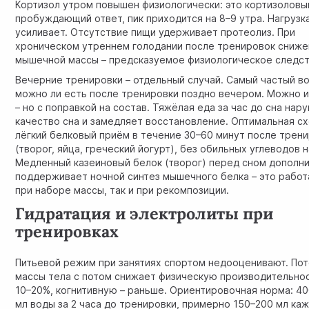
Кортизол утром повышен физиологически: это кортизоловы
пробуждающий ответ, пик приходится на 8–9 утра. Нагрузк
усиливает. Отсутствие пищи удерживает протеолиз. При
хроническом утреннем голодании после тренировок сниж
мышечной массы – предсказуемое физиологическое следст
Вечерние тренировки – отдельный случай. Самый частый в
можно ли есть после тренировки поздно вечером. Можно 
– но с поправкой на состав. Тяжёлая еда за час до сна нар
качество сна и замедляет восстановление. Оптимальная сх
лёгкий белковый приём в течение 30–60 минут после трен
(творог, яйца, греческий йогурт), без обильных углеводов н
Медленный казеиновый белок (творог) перед сном дополн
поддерживает ночной синтез мышечного белка – это работ
при наборе массы, так и при рекомпозиции.
Гидратация и электролиты при
тренировках
Питьевой режим при занятиях спортом недооценивают. По
массы тела с потом снижает физическую производительнос
10–20%, когнитивную – раньше. Ориентировочная норма: 4
мл воды за 2 часа до тренировки, примерно 150–200 мл ка