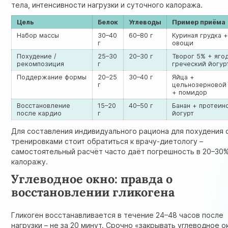
тела, интенсивности нагрузки и суточного калоража.
Цель
Белок
Углеводы
Пример приёма
Набор массы
30–40
60–80 г
Куриная грудка +
г
овощи
Похудение /
25–30
20–30 г
Творог 5% + яго
рекомпозиция
г
греческий йогур
Поддержание формы
20–25
30–40 г
Яйца +
г
цельнозерновой
+ помидор
Восстановление
15–20
40–50 г
Банан + протеин
после кардио
г
йогурт
Для составления индивидуального рациона для похудения 
тренировками стоит обратиться к врачу-диетологу –
самостоятельный расчёт часто даёт погрешность в 20–30%
калоражу.
Углеводное окно: правда о
восстановлении гликогена
Гликоген восстанавливается в течение 24–48 часов после
нагрузки – не за 20 минут. Срочно «закрывать углеводное о