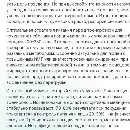
есть цель похудения. Но при высокой интенсивности нагруз
углеводного «топлива» интенсивность падает раньше, чем
успевает активизироваться жировой обмен. Итог: трениро
проходит в полсилы, суммарный расход калорий снижается
Оптимальная стратегия питания перед тренировкой для
похудения: небольшая порция медленных углеводов плюс б
порядка 200–250 ккал. Это даёт энергию для интенсивной 
и сохраняет мышечную массу, от которой напрямую зависи
базальный метаболизм. Особенно актуально для людей с
повышенным
ИМТ
или диагностированным
ожирением
: при
значительном избытке жировой ткани, в том числе
висцера
жиром
, интенсивность тренировок нередко ограничена – и
правильное предтренировочное питание помогает делать 
эффективнее без перегрузки.
И отдельный момент, который часто упускают. Для женщин,
первичная цель – снижение веса, питание важнее самих
тренировок. Исследования в области спортивной медицин
стабильно показывают: 70–80% результата при похудении
приходится на контроль питания и лишь 20–30% – на физич
нагрузку. Тренировки важны для состава тела, метаболизм
здоровья. Но дефицит калорий создаёт питание, не зал.