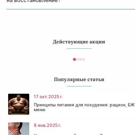
на восстановление?
требует консультации врача.
Напрямую. Даже лёгкое обезвоживание (1–2% от массы т
снижает силовые показатели и замедляет синтез белка. 
длительных нагрузках важны не только вода, но и электр
натрий, калий, магний.
Действующие акции
Популярные статьи
17 окт.
2025 г.
Принципы питания для похудения: рацион, БЖ
меню
8 янв.
2025 г.