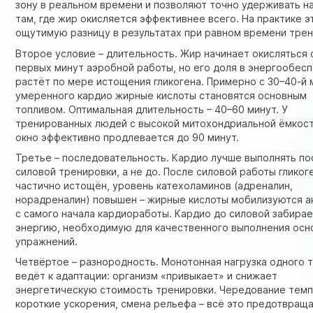
зону в реальном времени и позволяют точно удерживать н
там, где жир окисляется эффективнее всего. На практике э
ощутимую разницу в результатах при равном времени трен
Второе условие – длительность. Жир начинает окисляться 
первых минут аэробной работы, но его доля в энергообес
растёт по мере истощения гликогена. Примерно с 30–40-й
умеренного кардио жирные кислоты становятся основным
топливом. Оптимальная длительность – 40–60 минут. У
тренированных людей с высокой митохондриальной ёмкос
окно эффективно продлевается до 90 минут.
Третье – последовательность. Кардио лучше выполнять по
силовой тренировки, а не до. После силовой работы гликог
частично истощён, уровень катехоламинов (адреналин,
норадреналин) повышен – жирные кислоты мобилизуются а
с самого начала кардиоработы. Кардио до силовой забира
энергию, необходимую для качественного выполнения осн
упражнений.
Четвёртое – разнородность. Монотонная нагрузка одного 
ведёт к адаптации: организм «привыкает» и снижает
энергетическую стоимость тренировки. Чередование темп
короткие ускорения, смена рельефа – всё это предотвращ