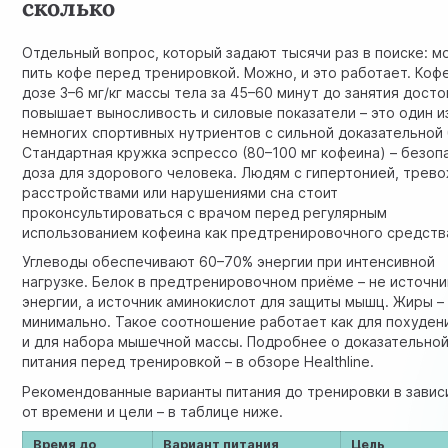
сколько
Отдельный вопрос, который задают тысячи раз в поиске: м
пить кофе перед тренировкой. Можно, и это работает. Коф
дозе 3–6 мг/кг массы тела за 45–60 минут до занятия дост
повышает выносливость и силовые показатели – это один и
немногих спортивных нутриентов с сильной доказательной 
Стандартная кружка эспрессо (80–100 мг кофеина) – безоп
доза для здорового человека. Людям с гипертонией, трев
расстройствами или нарушениями сна стоит
проконсультироваться с врачом перед регулярным
использованием кофеина как предтренировочного средств
Углеводы обеспечивают 60–70% энергии при интенсивной
нагрузке. Белок в предтренировочном приёме – не источни
энергии, а источник аминокислот для защиты мышц. Жиры –
минимально. Такое соотношение работает как для похудени
и для набора мышечной массы. Подробнее о доказательной
питания перед тренировкой
– в обзоре Healthline.
Рекомендованные варианты питания до тренировки в зави
от времени и цели – в таблице ниже.
Время до
Вариант питания
Цель