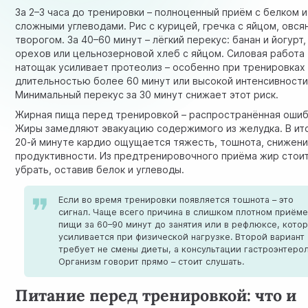
За 2–3 часа до тренировки – полноценный приём с белком и
сложными углеводами. Рис с курицей, гречка с яйцом, овся
творогом. За 40–60 минут – лёгкий перекус: банан и йогурт,
орехов или цельнозерновой хлеб с яйцом. Силовая работа
натощак усиливает протеолиз – особенно при тренировках
длительностью более 60 минут или высокой интенсивности
Минимальный перекус за 30 минут снижает этот риск.
Жирная пища перед тренировкой – распространённая ошиб
Жиры замедляют эвакуацию содержимого из желудка. В ито
20-й минуте кардио ощущается тяжесть, тошнота, снижен
продуктивности. Из предтренировочного приёма жир стои
убрать, оставив белок и углеводы.
Если во время тренировки появляется тошнота – это
сигнал. Чаще всего причина в слишком плотном приём
пищи за 60–90 минут до занятия или в рефлюксе, кото
усиливается при физической нагрузке. Второй вариант
требует не смены диеты, а консультации гастроэнтерол
Организм говорит прямо – стоит слушать.
Питание перед тренировкой: что и