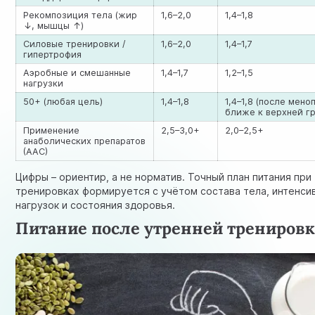
Рекомпозиция тела (жир
1,6–2,0
1,4–1,8
↓, мышцы ↑)
Силовые тренировки /
1,6–2,0
1,4–1,7
гипертрофия
Аэробные и смешанные
1,4–1,7
1,2–1,5
нагрузки
50+ (любая цель)
1,4–1,8
1,4–1,8 (после мено
ближе к верхней г
Применение
2,5–3,0+
2,0–2,5+
анаболических препаратов
(ААС)
Цифры – ориентир, а не норматив. Точный план питания при
тренировках формируется с учётом состава тела, интенси
нагрузок и состояния здоровья.
Питание после утренней трениров