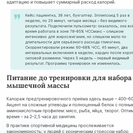
адаптацию и повышает суммарный расход калорий.
Кейс: пациентка, 38 лет, бухгалтер. Эллипсоид 5 раз в
неделю, по 25 минут, четыре месяца – без видимого
результата. Подключили пульсометр: оказалось, она вс
время работала в зоне 78–85% ЧССмакс – слишком
интенсивно для жиросжигания, но слишком мало по
длительности для серьёзного расхода гликогена.
Скорректировали режим: 60–68% ЧСС, 45 минут, два
интервальных включения в неделю, кардио после коро
силовой разминки. Через 5 недель – первый видимый
результат. Программа тренировок не изменилась.
Питание до тренировки для набора
мышечной массы
Калораж предтренировочного приёма здесь выше – 400–60
Акцент на сложные углеводы и полноценный белок с полны
аминокислотным профилем: мясо, рыба, яйца, творог. Опти
время – за 2–2,5 часа до занятия.
В практике спортивной медицины прослеживается
закономерность: у людей с хроническим стрессом набор