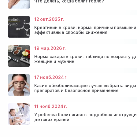
Что делать, когда болит горло?
12 окт.
2025 г.
Консультация эндокринолога и диагностика
Скидки и акции на массаж в Киеве
щитовидной железы
Диагностика щитовидной железы
Акция: 20% скидки на консультации врачей!
Креатинин в крови: норма, причины повышени
эффективные способы снижения
19 мар.
2026 г.
Норма сахара в крови: таблица по возрасту д
женщин и мужчин
17 нояб.
2024 г.
Какие обезболивающие лучше выбрать: виды
препаратов и безопасное применение
11 нояб.
2024 г.
У ребенка болит живот: подробная инструкци
детских врачей