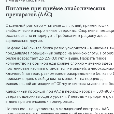
в магазине спортпита.
Питание при приёме анаболических
препаратов (ААС)
Отдельный разговор – питание для людей, применяющих
анаболические андрогенные стероиды. Спортивная медици
реальность не игнорирует. Требования к рациону здесь
кардинально другие.
На фоне ААС синтез белка резко ускоряется – мышечная тк
предъявляет повышенный запрос на аминокислоты. Потреб
белке возрастает до 2,5–3,0 г/кг и выше. Набрать такое
количество из обычной еды крайне сложно – именно здесь
протеиновые изоляты становятся не опцией, а необходимо
Ключевой паттерн: равномерное распределение белка по 
приёмам в день с лейцином не менее 3 г на порцию для
максимальной активации mTOR-пути синтеза мышечного бе
Калорийный профицит при ААС в период набора – 500–800 
сверх поддерживающего уровня. Углеводы – приоритет, от 
в день при интенсивных тренировках.
Но главное – не нутриенты, а медицинский контроль. ААС
нагружают печень, влияют на липидный профиль (снижение