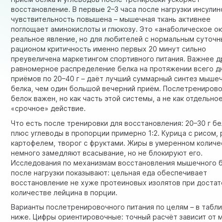
восстановление. В первые 2–3 часа после нагрузки инсули
чувствительность повышена – мышечная ткань активнее
поглощает аминокислоты и глюкозу. Это «анаболическое ок
реальное явление, но для любителей с нормальным суточ
рационом критичность именно первых 20 минут сильно
преувеличена маркетингом спортивного питания. Важнее д
равномерное распределение белка на протяжении всего дн
приёмов по 20–40 г – даёт лучший суммарный синтез мыше
белка, чем один большой вечерний приём. Послетрениров
белок важен, но как часть этой системы, а не как отдельно
«срочное» действие.
Что есть после тренировки для восстановления: 20–30 г бе
плюс углеводы в пропорции примерно 1:2. Курица с рисом, 
картофелем, творог с фруктами. Жиры в умеренном количе
немного замедляют всасывание, но не блокируют его.
Исследования по механизмам
восстановления мышечного 
после нагрузки
показывают: цельная еда обеспечивает
восстановление не хуже протеиновых изолятов при доста
количестве лейцина в порции.
Варианты послетренировочного питания по целям – в табл
ниже. Цифры ориентировочные: точный расчёт зависит от 