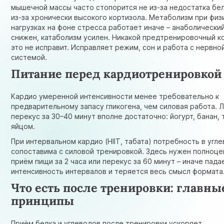
мышечной массы часто стопорится не из-за недостатка бел
из-за хронически высокого кортизола. Метаболизм при физ
нагрузках на фоне стресса работает иначе – анаболический
снижен, катаболизм усилен. Никакой предтренировочный к
это не исправит. Исправляет режим, сон и работа с нервно
системой.
Питание перед кардиотренировкой
Кардио умеренной интенсивности менее требовательно к
предварительному запасу гликогена, чем силовая работа. 
перекус за 30–40 минут вполне достаточно: йогурт, банан, 
яйцом.
При интервальном кардио (HIIT, табата) потребность в угл
сопоставима с силовой тренировкой. Здесь нужен полноц
приём пищи за 2 часа или перекус за 60 минут – иначе пада
интенсивность интервалов и теряется весь смысл формата
Что есть после тренировки: главны
принципы
Приём белка и углеводов после тренировки ускоряет