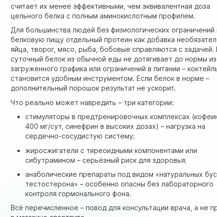
считает их менее эффективными, чем эквивалентная доза
цельного белка с полным аминокислотным профилем.
Для большинства людей без физиологических ограничений 
белковую пищу отдельный протеин как добавка необязател
яйца, творог, мясо, рыба, бобовые справляются с задачей.
суточный белок из обычной еды не дотягивает до нормы из
загруженного графика или ограничений в питании – коктейл
становится удобным инструментом. Если белок в норме –
дополнительный порошок результат не ускорит.
Что реально может навредить – три категории:
стимуляторы в предтренировочных комплексах (кофеи
400 мг/сут, синефрин в высоких дозах) – нагрузка на
сердечно-сосудистую систему;
жиросжигатели с тиреоидными компонентами или
сибутрамином – серьёзный риск для здоровья;
анаболические препараты под видом «натуральных бу
тестостерона» – особенно опасны без лабораторного
контроля гормонального фона.
Всё перечисленное – повод для консультации врача, а не 