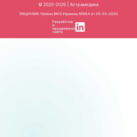
© 2020-2026 | Астрамедика
ЛИЦЕНЗИЯ: Приказ МОЗ Украины №684 от
20-03-2020
Разработка
и
продвижение
сайта