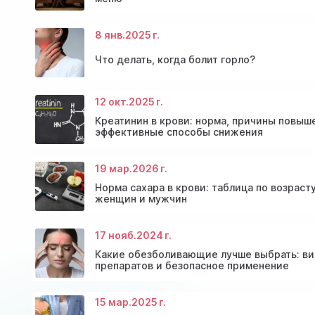
8 янв.
2025 г.
Что делать, когда болит горло?
12 окт.
2025 г.
Консультация эндокринолога и диагностика
Скидки и акции на массаж в Киеве
щитовидной железы
Диагностика щитовидной железы
Акция: 20% скидки на консультации врачей!
Креатинин в крови: норма, причины повыш
эффективные способы снижения
19 мар.
2026 г.
Норма сахара в крови: таблица по возраст
женщин и мужчин
17 нояб.
2024 г.
Какие обезболивающие лучше выбрать: в
препаратов и безопасное применение
15 мар.
2025 г.