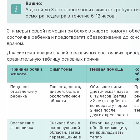
Важно:
У детей до 3 лет любые боли в животе требуют оч
осмотра педиатра в течение 6-12 часов!
Эти меры первой помощи при болях в животе помогут обле
состояние ребенка и предотвратят обезвоживание до конс
врачом.
Для систематизации знаний о различных состояниях приве
сравнительную таблицу основных причин:
Причина боли в
Симптомы
Первая помощь
Ко
животе
об
вр
Пищевое
Тошнота, рвота,
Обильное питье,
Пр
отравление у
диарея, боль в
диетическая пауза
мн
ребенка
околопупочной
6-12 часов (детям
рв
области
>2 лет), сорбенты
об
по возрасту через
вы
2 часа после
те
других препаратов
Воспаление
Сначала боль в
Покой, не давать
Не
аппендикса
околопупочной
обезболивающие,
области, затем
не прикладывать
перемещение в
тепло