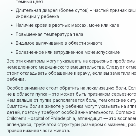
темный цвет
Длительная диарея (более суток) – частый признак ки
инфекции у ребенка
Наличие крови в рвотных массах, моче или кале
Повышенная температура тела
Видимое выпячивание в области живота
Болезненное или затрудненное мочеиспускание
Все эти симптомы могут указывать на серьезные проблем
немедленного медицинского вмешательства. Следует отмет
стоит откладывать обращение к врачу, если вы заметили их
ребенка.
Особое внимание стоит обратить на локализацию боли. Есл
не в области пупка – это может быть признаком серьезног
Чем дальше от пупка располагается боль, тем опаснее сит
Симптомы боли в животе у ребенка могут указывать на апп
детей, поэтому требуют особой внимательности.
Согласно
Children's Hospital of Philadelphia
, аппендицит — это воспале
аппендикса, трубчатой структуры размером с мизинец, ра
правой нижней части живота.