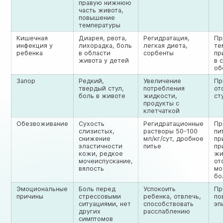
правую нижнюю
часть живота,
повышение
температуры
Кишечная
Диарея, рвота,
Регидратация,
Пр
инфекция у
лихорадка, боль
легкая диета,
те
ребенка
в области
сорбенты
пр
живота у детей
в 
об
Запор
Редкий,
Увеличение
Пр
твердый стул,
потребления
от
боль в животе
жидкости,
ст
продукты с
клетчаткой
Обезвоживание
Сухость
Регидратационные
Пр
слизистых,
растворы 50-100
пи
снижение
мл/кг/сут, дробное
пр
эластичности
питье
пр
кожи, редкое
жи
мочеиспускание,
от
вялость
мо
бо
Эмоциональные
Боль перед
Успокоить
Пр
причины
стрессовыми
ребенка, отвлечь,
по
ситуациями, нет
способствовать
эп
других
расслаблению
симптомов