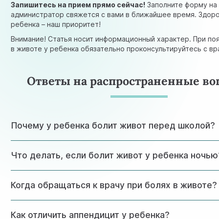
Запишитесь на прием прямо сейчас!
Заполните форму на 
администратор свяжется с вами в ближайшее время. Здор
ребенка – наш приоритет!
Внимание! Статья носит информационный характер. При по
в животе у ребенка обязательно проконсультируйтесь с вр
Ответы на распространенные во
Почему у ребенка болит живот перед школой?
Часто боли в животе перед школой связаны с эмоционал
Что делать, если болит живот у ребенка ночью
напряжением. Это может быть реакция на стресс, тревог
Поговорите с ребенком о его переживаниях и при необх
проконсультируйтесь с детским психологом.
Если боль не сильная, предложите ребенку теплое питье
Когда обращаться к врачу при болях в животе?
грелку к ногам (не к животу!), помогите принять удобное
При усилении боли, появлении рвоты или повышении тем
немедленно обратитесь за медицинской помощью.
Немедленно обратитесь к врачу, если боль сильная и/или
Как отличить аппендицит у ребенка?
сопровождается рвотой, диареей, повышением температ