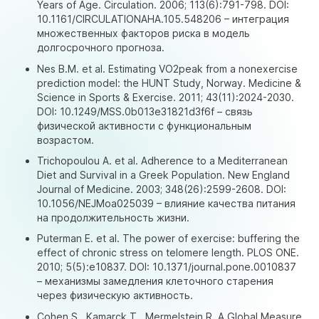
Years of Age. Circulation. 2006; 113(6):791-798. DOI:
10.1161/CIRCULATIONAHA.105.548206 – интеграция
множественных факторов риска в модель
долгосрочного прогноза.
Nes B.M. et al. Estimating VO2peak from a nonexercise
prediction model: the HUNT Study, Norway. Medicine &
Science in Sports & Exercise. 2011; 43(11):2024-2030.
DOI: 10.1249/MSS.0b013e31821d3f6f – связь
физической активности с функциональным
возрастом.
Trichopoulou A. et al. Adherence to a Mediterranean
Diet and Survival in a Greek Population. New England
Journal of Medicine. 2003; 348(26):2599-2608. DOI:
10.1056/NEJMoa025039 – влияние качества питания
на продолжительность жизни.
Puterman E. et al. The power of exercise: buffering the
effect of chronic stress on telomere length. PLOS ONE.
2010; 5(5):e10837. DOI: 10.1371/journal.pone.0010837
– механизмы замедления клеточного старения
через физическую активность.
Cohen S., Kamarck T., Mermelstein R. A Global Measure