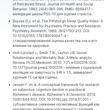
of Perceived Stress. Journal of Health and Social
Behavior. 1983; 24(4):385-396. PMID: 6668417 –
валидация шкалы PSS-10 для оценки стресса.
Buysse D.J. et al. The Pittsburgh Sleep Quality Index: A
New Instrument for Psychiatric Practice and Research.
Psychiatry Research. 1989; 28(2):193-213. DOI:
10.1016/0165-1781(89)90047-4 –
стандартизированная оценка качества сна и его
влияния на здоровье.
Holt-Lunstad J., Smith T.B., Layton J.B. Social
Relationships and Mortality Risk: A Meta-analytic
Review. PLOS Medicine. 2010; 7(7):e1000316. DOI:
10.1371/journal.pmed.1000316 – влияние социальной
изоляции на смертность (HR ≈ 1.5, эквивалент
курения 15 сигарет/день).
Jessen F. et al. A conceptual framework for research
on subjective cognitive decline in preclinical
Alzheimer's disease. Alzheimer's & Dementia. 2014;
10(6):844-852. DOI: 10.1016/j.jalz.2014.01.001 –
субъективное снижение когнитивных функций как
предиктор деменции и ускоренного старения.