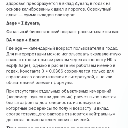
здоровья преобразуется в вклад
Δyears
в годах на
i
основе калиброванных шкал и порогов. Совокупный
сдвиг — сумма вкладов факторов:
Δage = Σ Δyears
i
Финальный биологический возраст рассчитывается как:
BA = age + Δage
Где
age
— календарный возраст пользователя в годах.
Для интерпретации можно использовать эквивалентную
связь с относительным риском через экспоненту
HR ≈
exp(β·Δage)
, однако в расчёте мы работаем именно в
годах. Константа
β = 0.0866
сохраняется только для
справочного сопоставления с литературой, а не как
обязательный элемент формулы.
При отсутствии отдельных объективных измерений
(например, пульса или давления) расчёт выполняется
без штрафов по достоверности: используются
когортные референсы по полу и возрасту, и вклад
соответствующего фактора становится нейтральным
до ввода пользователем своих значений.