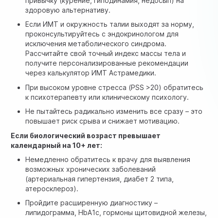
привычку (курение, гиподинамия, недосып) на
здоровую альтернативу.
Если ИМТ и окружность талии выходят за норму,
проконсультируйтесь с эндокринологом для
исключения метаболического синдрома.
Рассчитайте свой точный индекс массы тела и
получите персонализированные рекомендации
через
калькулятор ИМТ Астрамедики
.
При высоком уровне стресса (PSS >20) обратитесь
к психотерапевту или клиническому психологу.
Не пытайтесь радикально изменить все сразу – это
повышает риск срыва и снижает мотивацию.
Если биологический возраст превышает
календарный на 10+ лет:
Немедленно обратитесь к врачу для выявления
возможных хронических заболеваний
(артериальная гипертензия, диабет 2 типа,
атеросклероз).
Пройдите расширенную диагностику –
липидограмма, HbA1c, гормоны щитовидной железы,