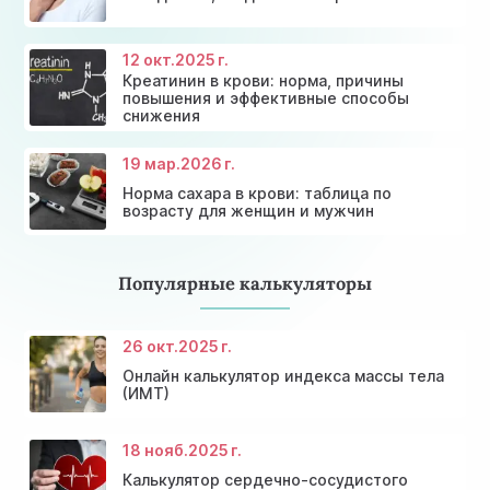
Скидки и акции на массаж в Киеве
щитовидной железы
Диагностика щитовидной железы
Акция: 20% скидки на консультации врачей!
12 окт.
2025 г.
Креатинин в крови: норма, причины
повышения и эффективные способы
снижения
19 мар.
2026 г.
Норма сахара в крови: таблица по
возрасту для женщин и мужчин
Популярные калькуляторы
26 окт.
2025 г.
Онлайн калькулятор индекса массы тела
(ИМТ)
18 нояб.
2025 г.
Калькулятор сердечно-сосудистого