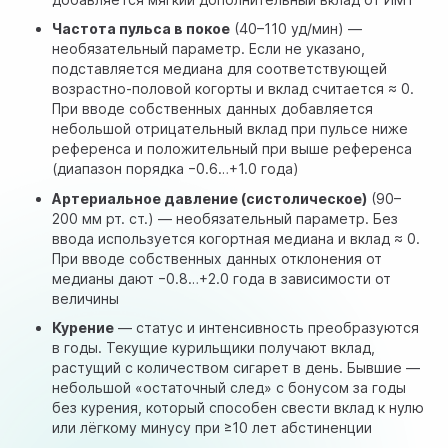
Частота пульса в покое
(40–110 уд/мин) —
необязательный
параметр. Если не указано,
подставляется медиана для соответствующей
возрастно-половой когорты и вклад считается ≈ 0.
При вводе собственных данных добавляется
небольшой отрицательный вклад при пульсе ниже
референса и положительный при выше референса
(диапазон порядка −0.6…+1.0 года)
Артериальное давление (систолическое)
(90–
200 мм рт. ст.) —
необязательный
параметр. Без
ввода используется когортная медиана и вклад ≈ 0.
При вводе собственных данных отклонения от
медианы дают −0.8…+2.0 года в зависимости от
величины
Курение
— статус и интенсивность преобразуются
в годы. Текущие курильщики получают вклад,
растущий с количеством сигарет в день. Бывшие —
небольшой «остаточный след» с бонусом за годы
без курения, который способен свести вклад к нулю
или лёгкому минусу при ≥10 лет абстиненции