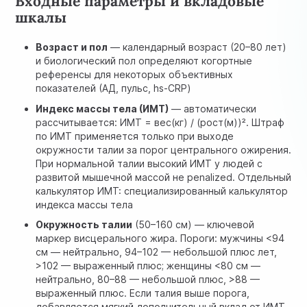
Входные параметры и вкладовые
шкалы
Возраст и пол
— календарный возраст (20–80 лет)
и биологический пол определяют когортные
референсы для некоторых объективных
показателей (АД, пульс, hs-CRP)
Индекс массы тела (ИМТ)
— автоматически
рассчитывается: ИМТ = вес(кг) / (рост(м))². Штраф
по ИМТ применяется только при выходе
окружности талии за порог центрального ожирения.
При нормальной талии высокий ИМТ у людей с
развитой мышечной массой не penalized. Отдельный
калькулятор ИМТ:
специализированный калькулятор
индекса массы тела
Окружность талии
(50–160 см) — ключевой
маркер висцерального жира. Пороги: мужчины <94
см — нейтрально, 94–102 — небольшой плюс лет,
>102 — выраженный плюс; женщины <80 см —
нейтрально, 80–88 — небольшой плюс, >88 —
выраженный плюс. Если талия выше порога,
добавляется мягкий дополнительный вклад от ИМТ