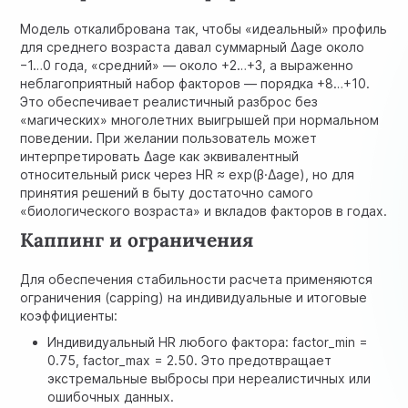
Модель откалибрована так, чтобы «идеальный» профиль
для среднего возраста давал суммарный
Δage
около
−1…0 года, «средний» — около +2…+3, а выраженно
неблагоприятный набор факторов — порядка +8…+10.
Это обеспечивает реалистичный разброс без
«магических» многолетних выигрышей при нормальном
поведении. При желании пользователь может
интерпретировать
Δage
как эквивалентный
относительный риск через
HR ≈ exp(β·Δage)
, но для
принятия решений в быту достаточно самого
«биологического возраста» и вкладов факторов в годах.
Каппинг и ограничения
Для обеспечения стабильности расчета применяются
ограничения (capping) на индивидуальные и итоговые
коэффициенты:
Индивидуальный HR любого фактора: factor_min =
0.75, factor_max = 2.50. Это предотвращает
экстремальные выбросы при нереалистичных или
ошибочных данных.