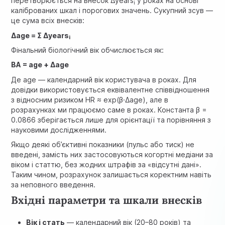
перетворюється на внесок
Δyears
у роках на основі
i
каліброваних шкал і порогових значень. Сукупний зсув —
це сума всіх внесків:
Δage = Σ Δyears
i
Фінальний біологічний вік обчислюється як:
BA = age + Δage
Де
age
— календарний вік користувача в роках. Для
довідки використовується еквівалентне співвідношення
з відносним ризиком
HR ≈ exp(β·Δage)
, але в
розрахунках ми працюємо саме в роках. Константа
β =
0.0866
зберігається лише для орієнтації та порівняння з
науковими дослідженнями.
Якщо деякі об’єктивні показники (пульс або тиск) не
введені, замість них застосовуються когортні медіани за
віком і статтю, без жодних штрафів за «відсутні дані».
Таким чином, розрахунок залишається коректним навіть
за неповного введення.
Вхідні параметри та шкали внесків
Вік і стать
— календарний вік (20–80 років) та