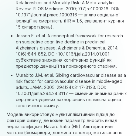
Relationships and Mortality Risk: A Meta-analytic
Review. PLOS Medicine. 2010; 7(7):e1000316. DOI:
10.1371/journal.pmed.1000316 — вплив соціальної
ізоляції на смертність (HR ≈ 1.5, еквівалент куріння
15 сигарет/день).
Jessen F. et al. A conceptual framework for research
on subjective cognitive decline in preclinical
Alzheimer's disease. Alzheimer's & Dementia. 2014;
10(6):844-852. DOI: 10.1016/j.jalz.2014.01.001 —
суб’єктивне зниження когнітивних функцій як
предиктор деменції та прискореного старіння.
Murabito J.M. et al. Sibling cardiovascular disease as a
risk factor for cardiovascular disease in middle-aged
adults. JAMA. 2005; 294(24):3117-3123. DOI:
10.1001/jama.294.24.3117 — сімейний анамнез ранніх
серцево-судинних захворювань і кількісна оцінка
генетичного ризику.
Модель використовує мультиплікативний підхід до
факторів ризику, де кожен параметр вносить вклад
через коефіцієнт Hazard Ratio (HR). Альтернативні
методи (біомаркери, довжина теломер, метилювання