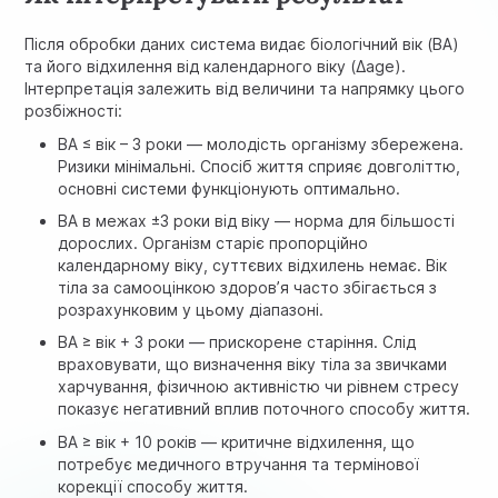
Після обробки даних система видає біологічний вік (BA)
та його відхилення від календарного віку (Δage).
Інтерпретація залежить від величини та напрямку цього
розбіжності:
BA ≤ вік – 3 роки — молодість організму збережена.
Ризики мінімальні. Спосіб життя сприяє довголіттю,
основні системи функціонують оптимально.
BA в межах ±3 роки від віку — норма для більшості
дорослих. Організм старіє пропорційно
календарному віку, суттєвих відхилень немає. Вік
тіла за самооцінкою здоров’я часто збігається з
розрахунковим у цьому діапазоні.
BA ≥ вік + 3 роки — прискорене старіння. Слід
враховувати, що визначення віку тіла за звичками
харчування, фізичною активністю чи рівнем стресу
показує негативний вплив поточного способу життя.
BA ≥ вік + 10 років — критичне відхилення, що
потребує медичного втручання та термінової
корекції способу життя.