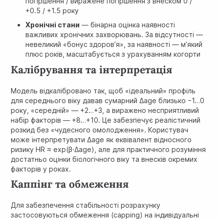
погіршення / виражене погіршення з внеском 0 /
+0.5 / +1.5 року
Хронічні стани
— бінарна оцінка наявності
важливих хронічних захворювань. За відсутності —
невеликий «бонус здоров’я», за наявності — м’який
плюс років, масштабується з урахуванням когорти
Калібрування та інтерпретація
Модель відкалібровано так, щоб «ідеальний» профіль
для середнього віку давав сумарний
Δage
близько −1…0
року, «середній» — +2…+3, а виражено несприятливий
набір факторів — +8…+10. Це забезпечує реалістичний
розкид без «чудесного омолодження». Користувач
може інтерпретувати
Δage
як еквівалент відносного
ризику
HR ≈ exp(β·Δage)
, але для практичного розуміння
достатньо оцінки біологічного віку та внесків окремих
факторів у роках.
Каппінг та обмеження
Для забезпечення стабільності розрахунку
застосовуються обмеження (capping) на індивідуальні