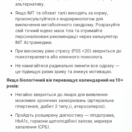
альтернативу.
Якщо ІМТ та обхват талії виходять за норму,
проконсультуйтеся з ендокринологом для
виключення метаболічного синдрому. Розрахуйте
свій точний індекс маси тіла та отримайте
персоналізовані рекомендації через
калькулятор
ІМТ Астрамедики
.
При високому рівні стресу (PSS >20) зверніться до
психотерапевта або клінічного психолога.
Не намагайтеся радикально змінити все одразу —
це підвищує ризик зриву та знижує мотивацію.
Якщо біологічний вік перевищує календарний на 10+
років:
Негайно зверніться до лікаря для виявлення
можливих хронічних захворювань (артеріальна
гіпертензія, діабет 2 типу,ії, атеросклероз).
Пройдіть розширену діагностику — ліпідограма,
HbA1c, гормони щитоподібної залози, маркери
запалення (СРБ).