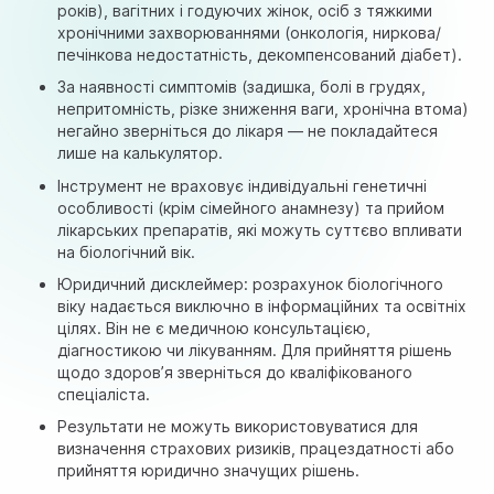
років), вагітних і годуючих жінок, осіб з тяжкими
хронічними захворюваннями (онкологія, ниркова/
печінкова недостатність, декомпенсований діабет).
За наявності симптомів (задишка, болі в грудях,
непритомність, різке зниження ваги, хронічна втома)
негайно зверніться до лікаря — не покладайтеся
лише на калькулятор.
Інструмент не враховує індивідуальні генетичні
особливості (крім сімейного анамнезу) та прийом
лікарських препаратів, які можуть суттєво впливати
на біологічний вік.
Юридичний дисклеймер: розрахунок біологічного
віку надається виключно в інформаційних та освітніх
цілях. Він не є медичною консультацією,
діагностикою чи лікуванням. Для прийняття рішень
щодо здоров’я зверніться до кваліфікованого
спеціаліста.
Результати не можуть використовуватися для
визначення страхових ризиків, працездатності або
прийняття юридично значущих рішень.