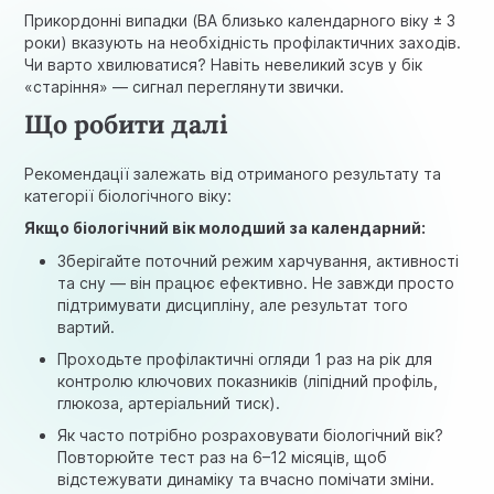
Прикордонні випадки (BA близько календарного віку ± 3
роки) вказують на необхідність профілактичних заходів.
Чи варто хвилюватися? Навіть невеликий зсув у бік
«старіння» — сигнал переглянути звички.
Що робити далі
Рекомендації залежать від отриманого результату та
категорії біологічного віку:
Якщо біологічний вік молодший за календарний:
Зберігайте поточний режим харчування, активності
та сну — він працює ефективно. Не завжди просто
підтримувати дисципліну, але результат того
вартий.
Проходьте профілактичні огляди 1 раз на рік для
контролю ключових показників (ліпідний профіль,
глюкоза, артеріальний тиск).
Як часто потрібно розраховувати біологічний вік?
Повторюйте тест раз на 6–12 місяців, щоб
відстежувати динаміку та вчасно помічати зміни.