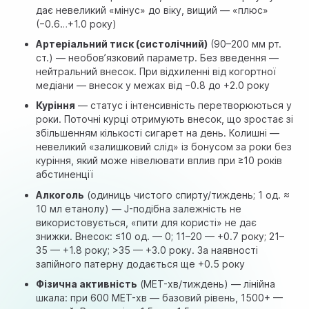
дає невеликий «мінус» до віку, вищий — «плюс»
(−0.6…+1.0 року)
Артеріальний тиск (систолічний)
(90–200 мм рт.
ст.) —
необов’язковий
параметр. Без введення —
нейтральний внесок. При відхиленні від когортної
медіани — внесок у межах від −0.8 до +2.0 року
Куріння
— статус і інтенсивність перетворюються у
роки. Поточні курці отримують внесок, що зростає зі
збільшенням кількості сигарет на день. Колишні —
невеликий «залишковий слід» із бонусом за роки без
куріння, який може нівелювати вплив при ≥10 років
абстиненції
Алкоголь
(одиниць чистого спирту/тиждень; 1 од. ≈
10 мл етанолу) — J-подібна залежність не
використовується, «пити для користі» не дає
знижки. Внесок: ≤10 од. — 0; 11–20 — +0.7 року; 21–
35 — +1.8 року; >35 — +3.0 року. За наявності
запійного патерну додається ще +0.5 року
Фізична активність
(MET-хв/тиждень) — лінійна
шкала: при 600 MET-хв — базовий рівень, 1500+ —