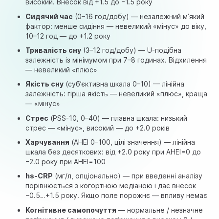
високий. Внесок від +1.5 до −1.5 року
Сидячий час
(0–16 год/добу) — незалежний м’який
фактор: менше сидіння — невеликий «мінус» до віку,
10–12 год — до +1.2 року
Тривалість сну
(3–12 год/добу) — U-подібна
залежність із мінімумом при 7–8 годинах. Відхилення
— невеликий «плюс»
Якість сну
(суб’єктивна шкала 0–10) — лінійна
залежність: гірша якість — невеликий «плюс», краща
— «мінус»
Стрес
(PSS-10, 0–40) — плавна шкала: низький
стрес — «мінус», високий — до +2.0 років
Харчування
(AHEI 0–100, цілі значення) — лінійна
шкала без десяткових: від +2.0 року при AHEI=0 до
−2.0 року при AHEI=100
hs-CRP
(мг/л, опціонально) — при введенні аналізу
порівнюється з когортною медіаною і дає внесок
−0.5…+1.5 року. Якщо поле порожнє — впливу немає
Когнітивне самопочуття
— нормальне / незначне