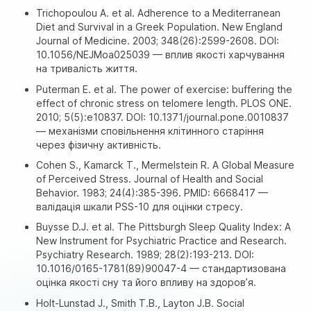
Trichopoulou A. et al. Adherence to a Mediterranean
Diet and Survival in a Greek Population. New England
Journal of Medicine. 2003; 348(26):2599-2608. DOI:
10.1056/NEJMoa025039 — вплив якості харчування
на тривалість життя.
Puterman E. et al. The power of exercise: buffering the
effect of chronic stress on telomere length. PLOS ONE.
2010; 5(5):e10837. DOI: 10.1371/journal.pone.0010837
— механізми сповільнення клітинного старіння
через фізичну активність.
Cohen S., Kamarck T., Mermelstein R. A Global Measure
of Perceived Stress. Journal of Health and Social
Behavior. 1983; 24(4):385-396. PMID: 6668417 —
валідація шкали PSS-10 для оцінки стресу.
Buysse D.J. et al. The Pittsburgh Sleep Quality Index: A
New Instrument for Psychiatric Practice and Research.
Psychiatry Research. 1989; 28(2):193-213. DOI:
10.1016/0165-1781(89)90047-4 — стандартизована
оцінка якості сну та його впливу на здоров’я.
Holt-Lunstad J., Smith T.B., Layton J.B. Social