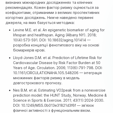
визнаних міжнародних дослідженнях та клінічних
рекомендаціях. Кожен фактор ризику оцінюється за
коефіцієнтами, отриманими з великих проспективних
когортних досліджень. Нижче наведено первинні
джерела, на яких базується методика:
Levine M.E. et al. An epigenetic biomarker of aging for
lifespan and healthspan. Aging (Albany NY). 2018;
10(4):573-591. DOI: 10.18632/aging.101414 —
розробка концепції фенотипового віку на основі
біомаркерів крові.
Lloyd-Jones D.M. et al. Prediction of Lifetime Risk for
Cardiovascular Disease by Risk Factor Burden at 50
Years of Age. Circulation. 2006; 113(6):791-798. DOI:
10.1161/CIRCULATIONAHA.105.548206 — інтеграція
множинних факторів ризику в модель
довгострокового прогнозу.
Nes B.M. et al. Estimating VO2peak from a nonexercise
prediction model: the HUNT Study, Norway. Medicine &
Science in Sports & Exercise. 2011; 43(11):2024-2030.
DOI: 10.1249/MSS.0b013e31821d3f6f — зв’язок
фізичної активності з функціональним віком.