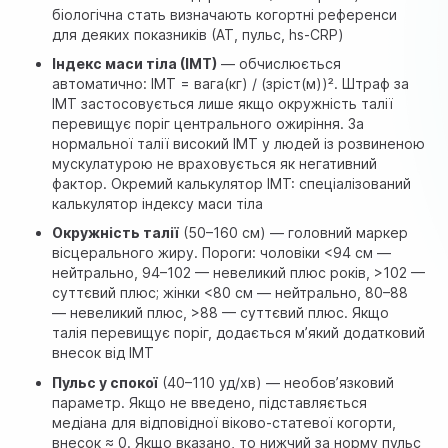
біологічна стать визначають когортні референси
для деяких показників (АТ, пульс, hs-CRP)
Індекс маси тіла (ІМТ)
— обчислюється
автоматично: ІМТ = вага(кг) / (зріст(м))². Штраф за
ІМТ застосовується лише якщо окружність талії
перевищує поріг центрального ожиріння. За
нормальної талії високий ІМТ у людей із розвиненою
мускулатурою не враховується як негативний
фактор. Окремий калькулятор ІМТ:
спеціалізований
калькулятор індексу маси тіла
Окружність талії
(50–160 см) — головний маркер
вісцерального жиру. Пороги: чоловіки <94 см —
нейтрально, 94–102 — невеликий плюс років, >102 —
суттєвий плюс; жінки <80 см — нейтрально, 80–88
— невеликий плюс, >88 — суттєвий плюс. Якщо
талія перевищує поріг, додається м’який додатковий
внесок від ІМТ
Пульс у спокої
(40–110 уд/хв) —
необов’язковий
параметр. Якщо не введено, підставляється
медіана для відповідної віково-статевої когорти,
внесок ≈ 0. Якщо вказано, то нижчий за норму пульс