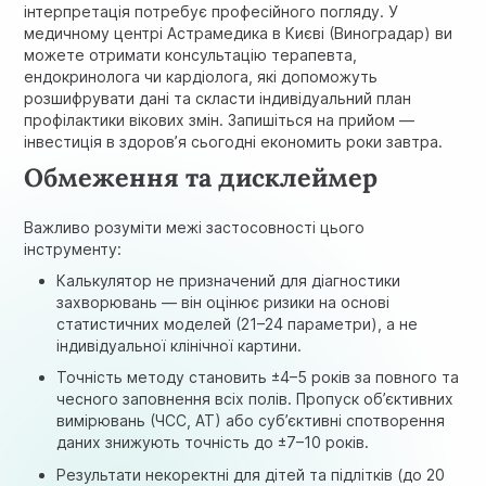
інтерпретація потребує професійного погляду. У
медичному центрі Астрамедика в Києві (Виноградар) ви
можете отримати консультацію терапевта,
ендокринолога чи кардіолога, які допоможуть
розшифрувати дані та скласти індивідуальний план
профілактики вікових змін. Запишіться на прийом —
інвестиція в здоров’я сьогодні економить роки завтра.
Обмеження та дисклеймер
Важливо розуміти межі застосовності цього
інструменту:
Калькулятор не призначений для діагностики
захворювань — він оцінює ризики на основі
статистичних моделей (21–24 параметри), а не
індивідуальної клінічної картини.
Точність методу становить ±4–5 років за повного та
чесного заповнення всіх полів. Пропуск об’єктивних
вимірювань (ЧСС, АТ) або суб’єктивні спотворення
даних знижують точність до ±7–10 років.
Результати некоректні для дітей та підлітків (до 20