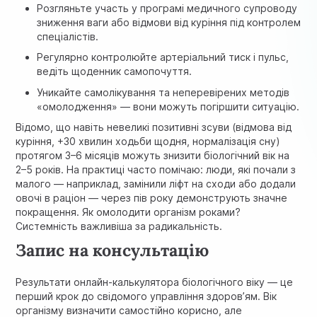
Розгляньте участь у програмі медичного супроводу
зниження ваги або відмови від куріння під контролем
спеціалістів.
Регулярно контролюйте артеріальний тиск і пульс,
ведіть щоденник самопочуття.
Уникайте самолікування та неперевірених методів
«омолодження» — вони можуть погіршити ситуацію.
Відомо, що навіть невеликі позитивні зсуви (відмова від
куріння, +30 хвилин ходьби щодня, нормалізація сну)
протягом 3–6 місяців можуть знизити біологічний вік на
2–5 років. На практиці часто помічаю: люди, які почали з
малого — наприклад, замінили ліфт на сходи або додали
овочі в раціон — через пів року демонструють значне
покращення. Як омолодити організм роками?
Системність важливіша за радикальність.
Запис на консультацію
Результати онлайн-калькулятора біологічного віку — це
перший крок до свідомого управління здоров’ям. Вік
організму визначити самостійно корисно, але