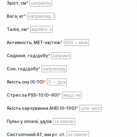
Зріст, см
Вага, кг
Талія, см
Активність, MET-хв/тиж
Сидіння, год/добу
Сон, год/добу
Якість сну (0–10)
Стрес за PSS-10 (0–40)
Якість харчування AHEI (0–100)
Пульс у спокої, уд/хв
Систолічний АТ, мм рт. ст.