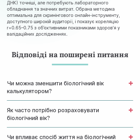
ДНК) точніші, але потребують лабораторного
обладнання та значних витрат. Обрана методика
оптимальна для скринінгового онлайн-інструменту,
доступного широкій аудиторії, і показує кореляцію
r=0.65–0.75 з об’єктивними показниками здоров’я у
валідаційних дослідженнях.
Відповіді на поширені питання
Чи можна зменшити біологічний вік
калькулятором?
Калькулятор сам по собі не омолоджує організм — він
Як часто потрібно розраховувати
лише оцінює поточний стан. Проте регулярне
використання тесту допомагає відстежувати
біологічний вік?
ефективність змін у способі життя. У практиці роботи з
пацієнтами часто спостерігаю, як люди, побачивши
Оптимальна частота — раз на 3–6 місяців, якщо ви
цифри, починають діяти: кидають палити,
Чи впливає спосіб життя на біологічний
активно змінюєте звички (почали тренування,