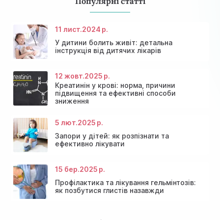
Популярні статті
11 лист.
2024 р.
У дитини болить живіт: детальна
інструкція від дитячих лікарів
12 жовт.
2025 р.
Креатинін у крові: норма, причини
підвищення та ефективні способи
Консультація ендокринолога та діагностика
зниження
Знижки та акції на масаж у Київі
щитовидної залози
Діагностика щитовидної залози
Акція: 20% знижки на консультації лікарів!
5 лют.
2025 р.
Запори у дітей: як розпізнати та
ефективно лікувати
15 бер.
2025 р.
Профілактика та лікування гельмінтозів:
як позбутися глистів назавжди