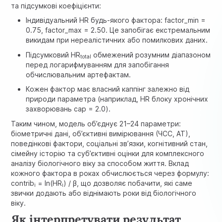
та підсумкові коефіцієнти:
Індивідуальний HR будь-якого фактора: factor_min =
0.75, factor_max = 2.50. Це запобігає екстремальним
викидам при нереалістичних або помилкових даних.
Підсумковий HR
обмежений розумним діапазоном
total
перед логарифмуванням для запобігання
обчислювальним артефактам.
Кожен фактор має власний каппінг залежно від
природи параметра (наприклад, HR блоку хронічних
захворювань cap = 2.0).
Таким чином, модель об’єднує 21–24 параметри:
біометричні дані, об’єктивні вимірювання (ЧСС, АТ),
поведінкові фактори, соціальні зв’язки, когнітивний стан,
сімейну історію та суб’єктивні оцінки для комплексного
аналізу біологічного віку за способом життя. Вклад
кожного фактора в роках обчислюється через формулу:
contrib
= ln(HR
) / β, що дозволяє побачити, які саме
i
i
звички додають або віднімають роки від біологічного
віку.
Як інтерпретувати результат