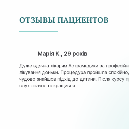
ОТЗЫВЫ ПАЦИЕНТОВ
Марія К., 29 років
Дуже вдячна лікарям Астрамедики за професійн
лікування доньки. Процедура пройшла спокійно,
чудово знайшов підхід до дитини. Після курсу 
слух значно покращився.