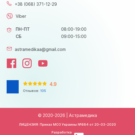
+38 (068) 371-12-29
Viber
ПН-ПТ
08:00-19:00
СБ
09:00-15:00
astramedikaa@gmail.com
4.9
Отзывов:
105
© 2020-2026 | Астрамедика
ЛИЦЕНЗИЯ: Приказ МОЗ Украины №684 от
20-03-2020
Разработка