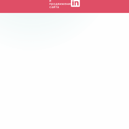
и
продвижение
сайта