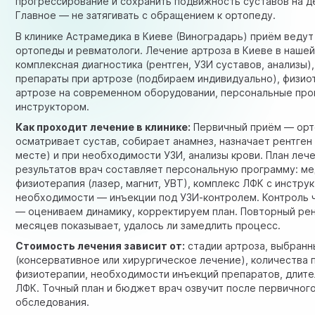
прогрессирование и сохранить подвижность суставов на д
Главное — не затягивать с обращением к ортопеду.
В клинике Астрамедика в Киеве (Виноградарь) приём веду
ортопеды и ревматологи. Лечение артроза в Киеве в нашей
комплексная диагностика (рентген, УЗИ суставов, анализы)
препараты при артрозе (подбираем индивидуально), физио
артрозе на современном оборудовании, персональные пр
инструктором.
Как проходит лечение в клинике:
Первичный приём — ор
осматривает сустав, собирает анамнез, назначает рентген
месте) и при необходимости УЗИ, анализы крови. План леч
результатов врач составляет персональную программу: м
физиотерапия (лазер, магнит, УВТ), комплекс ЛФК с инстру
необходимости — инъекции под УЗИ-контролем. Контроль 
— оцениваем динамику, корректируем план. Повторный рен
месяцев показывает, удалось ли замедлить процесс.
Стоимость лечения зависит от:
стадии артроза, выбран
(консервативное или хирургическое лечение), количества
физиотерапии, необходимости инъекций препаратов, длите
ЛФК. Точный план и бюджет врач озвучит после первичног
обследования.