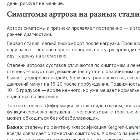
день, рискует не меньше.
Симптомы артроза на разных стади
Артроз симптомы и признаки проявляет постепенно — в эт
ранней диагностики.
Первая стадия: лёгкий дискомфорт после нагрузки. Прошёл
пару часов — колено поноет вечером, но к утру проходит.
идут к врачу на этом этапе.
Степени артроза суставов отличаются по симптомам и леч
степень — хруст при движении (не путать с безобидным щ
бывает у здоровых людей), боли по утрам после сна, сков
движений минут на 15-20 после пробуждения. Подвижность
10-15 градусов — вроде немного, но уже мешает нормальн
подняться по лестнице.
Третья степень. Деформация сустава видна глазом, боль п
функция серьёзно нарушена — человек ходит с тростью и
может обходиться без обезболивающих.
Важно:
степень по рентгену (классификация Kellgren-Lawren
всегда совпадает с тяжестью симптомов. У одного пациен
степень по снимкам с минимальной болью, у другого — пер