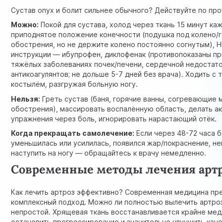
Сустав опух и болит сильнее обычного? Действуйте по про
Можно:
Покой для сустава, холод через ткань 15 минут каж
приподнятое положение конечности (подушка под колено/г
обострения, но не держите колено постоянно согнутым), 
инструкции — ибупрофен, диклофенак (противопоказаны пр
тяжёлых заболеваниях почек/печени, сердечной недостат
антикоагулянтов; не дольше 5-7 дней без врача). Ходить с
костылём, разгружая больную ногу.
Нельзя:
Греть сустав (баня, горячие ванны, согревающие 
обострения), массировать воспалённую область, делать а
упражнения через боль, игнорировать нарастающий отёк.
Когда прекращать самолечение:
Если через 48-72 часа б
уменьшилась или усилилась, появился жар/покраснение, н
наступить на ногу — обращайтесь к врачу немедленно.
Современные методы лечения арт
Как лечить артроз эффективно? Современная медицина пр
комплексный подход. Можно ли полностью вылечить артро
непростой. Хрящевая ткань восстанавливается крайне мед
остановить прогрессирование и значительно улучшить кач