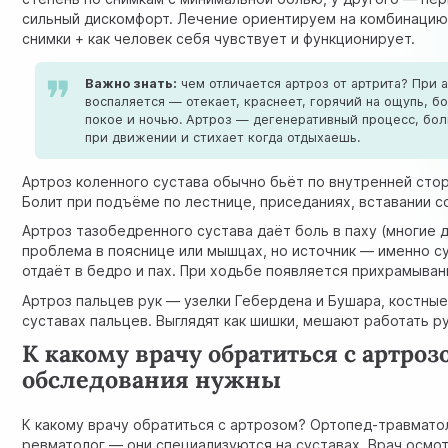
сильный дискомфорт. Лечение ориентируем на комбинацию
снимки + как человек себя чувствует и функционирует.
Важно знать:
чем отличается артроз от артрита? При 
воспаляется — отекает, краснеет, горячий на ощупь, б
покое и ночью. Артроз — дегенеративный процесс, бол
при движении и стихает когда отдыхаешь.
Артроз коленного сустава обычно бьёт по внутренней сто
Болит при подъёме по лестнице, приседаниях, вставании со
Артроз тазобедренного сустава даёт боль в паху (многие 
проблема в пояснице или мышцах, но источник — именно су
отдаёт в бедро и пах. При ходьбе появляется прихрамыван
Артроз пальцев рук — узелки Гебердена и Бушара, костные
суставах пальцев. Выглядят как шишки, мешают работать р
К какому врачу обратиться с артроз
обследования нужны
К какому врачу обратиться с артрозом? Ортопед-травмато
ревматолог — они специализуются на суставах. Врач осмот