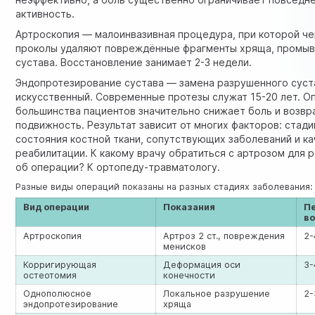
активность.
Артроскопия — малоинвазивная процедура, при которой ч
проколы удаляют повреждённые фрагменты хряща, промыв
сустава. Восстановление занимает 2-3 недели.
Эндопротезирование сустава — замена разрушенного суст
искусственный. Современные протезы служат 15-20 лет. О
большинства пациентов значительно снижает боль и возв
подвижность. Результат зависит от многих факторов: стади
состояния костной ткани, сопутствующих заболеваний и к
реабилитации. К какому врачу обратиться с артрозом для 
об операции? К ортопеду-травматологу.
Разные виды операций показаны на разных стадиях заболевания:
Вид операции
Показания
П
в
Артроскопия
Артроз 2 ст., повреждения
2-
менисков
Корригирующая
Деформация оси
3-
остеотомия
конечности
Однополюсное
Локальное разрушение
2-
эндопротезирование
хряща