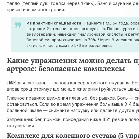
тепло (тёплый душ, грелка через ткань). Баня и сауна не 
при активном обострении.
Из практики специалиста:
Пациентка М., 54 года, обр
артрозом 2 степени коленного сустава. После курса из
физиотерапии, инъекций гиалуроновой кислоты и регу
болевой синдром снизился на 70%. Через 8 месяцев он
активным прогулкам по 5-6 км ежедневно.
Какие упражнения можно делать п
артрозе: безопасные комплексы
ЛФК для суставов — основа консервативного лікування. Бе
вправ хрящ отримує ще менше живлення і руйнується швид
Главное правило: движения плавные, без рывков. Боль — с
остановиться. Если во время упражнения боль выше 3-4 ба
балльной шкале — снижайте нагрузку или делайте другое 
Запрещены: бег, прыжки, приседания ниже 45°, резкие пов
скручивания.
Комплекс для коленного сустава (5 уп