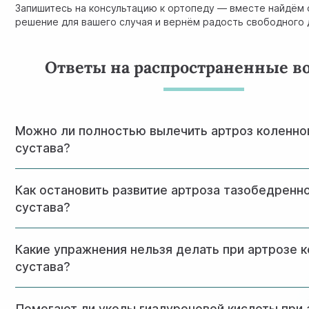
Запишитесь на консультацию к ортопеду — вместе найдём
решение для вашего случая и вернём радость свободного 
Ответы на распространенные в
Можно ли полностью вылечить артроз коленно
сустава?
Полное восстановление хряща на сегодняшний день нев
Как остановить развитие артроза тазобедренн
необратимый процесс. Однако при раннем начале лечения
можно остановить прогрессирование на десятилетия и в
сустава?
активной жизни без боли. Ключ — регулярная ЛФК, контро
выполнение рекомендаций ортопеда.
Основа успеха: снижение веса (каждые лишние килограм
Какие упражнения нельзя делать при артрозе 
перегружают сустав), ежедневная ЛФК 20-30 минут (изо
плавание), избегание перегрузок (бег, прыжки, поднятие 
сустава?
боли — короткие курсы НПВС, физиотерапия. Контрольный
год покажет динамику.
Запрещены: бег и прыжки, глубокие приседания ниже 45°,
Помогают ли уколы гиалуроновой кислоты при 
резкие ротационные движения (футбол, теннис), длитель