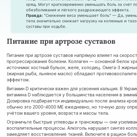
хрящ. Могут кратковременно уменьшать боль за счёт п
обезболивания и лёгкого раздражающего эффекта.
Правда:
"Снижение веса уменьшает боль" — Да, умен
тела значительно снижает нагрузку на коленные и таз
суставы при ходьбе.
Питание при артрозе суставов
Питание при артрозе суставов напрямую влияет на скорос
прогрессирования болезни. Коллаген — основной белок хр
источники: костный бульон, желе, холодец. Омега-3 жирны
(жирная рыба, льняное масло) обладают противовоспалит
эффектом.
Витамин D критически важен для усвоения кальция. В Укра
витамина D наблюдается у большинства населения в зимни
Дозировка подбирается индивидуально после анализа кров
обычно это 2000-4000 МЕ ежедневно, но точную дозу опре
учётом вашего уровня, возраста и массы тела.
Ограничьте быстрые углеводы и трансжиры — они усилива
воспалительные процессы. Алкоголь нарушает синтез колл
замедляет восстановление тканей. Включите в рацион бол