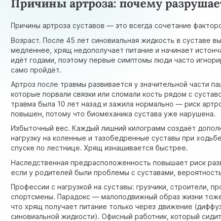
Причины артроза: почему разрушае
Причины артроза суставов — это всегда сочетание фактор
Возраст. После 45 лет синовиальная жидкость в суставе 
медленнее, хрящ недополучает питание и начинает истонч
идёт годами, поэтому первые симптомы люди часто игнор
само пройдёт.
Артроз после травмы развивается у значительной части па
которые порвали связки или сломали кость рядом с сустав
травма была 10 лет назад и зажила нормально — риск артр
повышен, потому что биомеханика сустава уже нарушена.
Избыточный вес. Каждый лишний килограмм создаёт допо
нагрузку на коленные и тазобедренные суставы при ходьб
спуске по лестнице. Хрящ изнашивается быстрее.
Наследственная предрасположенность повышает риск раз
если у родителей были проблемы с суставами, вероятност
Профессии с нагрузкой на суставы: грузчики, строители, 
спортсмены. Парадокс — малоподвижный образ жизни тоже
что хрящ получает питание только через движение (диффу
синовиальной жидкости). Офисный работник, который сидит