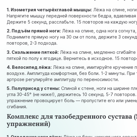
1. Изометрия четырёхглавой мышцы:
Лёжа на спине, ноги
Напрягите мышцу передней поверхности бедра, вдавливая 
Держите 5 секунд, расслабьте. 15 повторов на каждую ног
2. Подъём прямой ноги:
Лёжа на спине, одна нога согнута,
Поднимите прямую ногу на 30 см от пола, держите 3 секунд
повторов, 2-3 подхода.
3. Скольжение пяткой:
Лёжа на спине, медленно сгибайте 
пяткой по полу к ягодице. Вернитесь в исходное. 15 повтор
4. Велосипед лёжа:
Лёжа на спине, имитируйте кручение 
воздухе. Амплитуда комфортная, без боли. 1-2 минуты. Пр
артрозе регулируйте амплитуду по переносимости.
5. Полуприсед у стены:
Спиной к стене, ноги на ширине пл
угла 30-45° (не ниже!), держитесь 10 секунд. 5-7 повторов.
упражнение провоцирует боль — пропустите его или умен
сгибания.
Комплекс для тазобедренного сустава (
упражнений)
1. Отведение ноги лёжа:
Лёжа на боку, нижняя нога согну