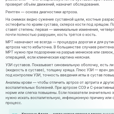
проверит объём движений, назначит обследования.
Рентген — основа диагностики артроза.
На снимках видно сужение суставной щели, костные разра
остеофиты по краям сустава, склероз кости под хрящом. П
ставят степень: первая — минимальные изменения, четвёр
почти полностью разрушен, кость трётся о кость.
МРТ назначают не всегда — процедура дорогая и для рути
артроза часто избыточна. В большинстве случаев рентгена
МРТ нужно при подозрении на разрыв менисков или связок
операцией, если клиническая картина неясная.
УЗИ суставов
. Показывает синовиальную оболочку, есть ли
(жидкость в суставе), толщину хряща. Плюс УЗИ — врач де
под контролем УЗИ, точность введения иглы в сустав повы
Анализы крови — чтобы отличить артроз от
артрита
и други
воспалительных болезней. При артрозе СОЭ и С-реактивны
норме или слегка повышены. Если показатели значительно
нужно искать воспалительную, инфекционную причину или
процесс.
Красные флаги — когда нужно срочно к врачу:
внезап