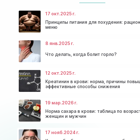
17 окт.
2025 г.
Принципы питания для похудения: рацион
меню
8 янв.
2025 г.
Что делать, когда болит горло?
12 окт.
2025 г.
Консультация эндокринолога и диагностика
Скидки и акции на массаж в Киеве
щитовидной железы
Диагностика щитовидной железы
Акция: 20% скидки на консультации врачей!
Креатинин в крови: норма, причины повы
эффективные способы снижения
19 мар.
2026 г.
Норма сахара в крови: таблица по возрас
женщин и мужчин
17 нояб.
2024 г.