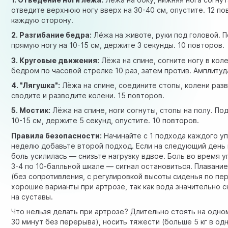
отведите верхнюю ногу вверх на 30-40 см, опустите. 12 по
каждую сторону.
2. Разгибание бедра:
Лёжа на животе, руки под головой. 
прямую ногу на 10-15 см, держите 3 секунды. 10 повторов.
3. Круговые движения:
Лёжа на спине, согните ногу в кол
бедром по часовой стрелке 10 раз, затем против. Амплиту
4. "Лягушка":
Лёжа на спине, соедините стопы, колени раз
сводите и разводите колени. 15 повторов.
5. Мостик:
Лёжа на спине, ноги согнуты, стопы на полу. По
10-15 см, держите 5 секунд, опустите. 10 повторов.
Правила безопасности:
Начинайте с 1 подхода каждого у
неделю добавьте второй подход. Если на следующий день 
боль усилилась — снизьте нагрузку вдвое. Боль во время 
3-4 по 10-балльной шкале — сигнал остановиться. Плавани
(без сопротивления, с регулировкой высоты сиденья по п
хорошие варианты при артрозе, так как вода значительно 
на суставы.
Что нельзя делать при артрозе? Длительно стоять на одн
30 минут без перерыва), носить тяжести (больше 5 кг в одн