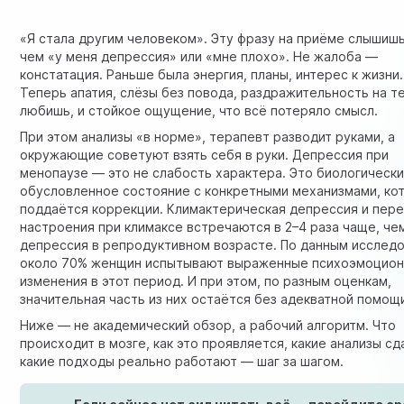
«Я стала другим человеком». Эту фразу на приёме слышиш
чем «у меня депрессия» или «мне плохо». Не жалоба —
констатация. Раньше была энергия, планы, интерес к жизни.
Теперь апатия, слёзы без повода, раздражительность на те
любишь, и стойкое ощущение, что всё потеряло смысл.
При этом анализы «в норме», терапевт разводит руками, а
окружающие советуют взять себя в руки. Депрессия при
менопаузе — это не слабость характера. Это биологическ
обусловленное состояние с конкретными механизмами, ко
поддаётся коррекции. Климактерическая депрессия и пер
настроения при климаксе встречаются в 2–4 раза чаще, че
депрессия в репродуктивном возрасте. По данным исследо
около 70% женщин испытывают выраженные психоэмоцио
изменения в этот период. И при этом, по разным оценкам,
значительная часть из них остаётся без адекватной помощ
Ниже — не академический обзор, а рабочий алгоритм. Что
происходит в мозге, как это проявляется, какие анализы сд
какие подходы реально работают — шаг за шагом.