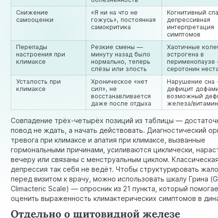
Снижение
«Я ни на что не
Когнитивный сп
самооценки
гожусь», постоянная
депрессивная
самокритика
интерпретация
симптомов
Перепады
Резкие смены —
Хаотичные коле
настроения при
минуту назад было
эстрогена в
климаксе
нормально, теперь
перименопаузе
слёзы или злость
серотонин нест
Усталость при
Хроническое «нет
Нарушение сна 
климаксе
сил», не
дефицит дофам
восстанавливается
возможный деф
даже после отдыха
железа/витамин
Совпадение трёх-четырёх позиций из таблицы — достаточ
повод не ждать, а начать действовать. Диагностический ор
тревога при климаксе и апатия при климаксе, вызванные
гормональными причинами, усиливаются циклически, нарас
вечеру или связаны с менструальным циклом. Классическа
депрессия так себя не ведёт. Чтобы структурировать жал
перед визитом к врачу, можно использовать шкалу Грина (
Climacteric Scale) — опросник из 21 пункта, который помога
оценить выраженность климактерических симптомов в дин
Отдельно о щитовидной железе