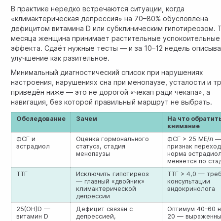
В практике нередко встречаются ситуации, когда
«климактерическая депрессия» на 70–80% обусловлена
дефицитом витамина D или субклиническим гипотиреозом. 
месяца женщина принимает растительные успокоительные
эффекта. Сдаёт нужные тесты — и за 10–12 недель описыв
улучшение как разительное.
Минимальный диагностический список при нарушениях
настроения, нарушениях сна при менопаузе, усталости и т
приведён ниже — это не дорогой «чекап ради чекапа», а
навигация, без которой правильный маршрут не выбрать.
Обследование
Зачем
На что обратит
внимание
ФСГ и
Оценка гормонального
ФСГ > 25 МЕ/л 
эстрадиол
статуса, стадия
признак переход
менопаузы
норма эстрадио
меняется по ста
ТТГ
Исключить гипотиреоз
ТТГ > 4,0 — тре
— главный «двойник»
консультации
климактерической
эндокринолога
депрессии
25(OH)D —
Дефицит связан с
Оптимум 40–60 н
витамин D
депрессией,
20 — выраженн