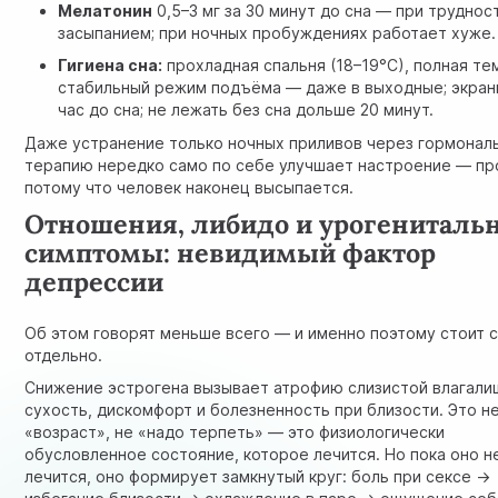
Мелатонин
0,5–3 мг за 30 минут до сна — при труднос
засыпанием; при ночных пробуждениях работает хуже.
Гигиена сна:
прохладная спальня (18–19°С), полная те
стабильный режим подъёма — даже в выходные; экран
час до сна; не лежать без сна дольше 20 минут.
Даже устранение только ночных приливов через гормонал
терапию нередко само по себе улучшает настроение — пр
потому что человек наконец высыпается.
Отношения, либидо и урогениталь
симптомы: невидимый фактор
депрессии
Об этом говорят меньше всего — и именно поэтому стоит с
отдельно.
Снижение эстрогена вызывает атрофию слизистой влагали
сухость, дискомфорт и болезненность при близости. Это н
«возраст», не «надо терпеть» — это физиологически
обусловленное состояние, которое лечится. Но пока оно н
лечится, оно формирует замкнутый круг: боль при сексе →