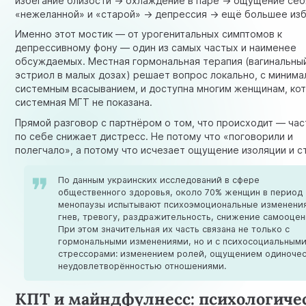
избегание близости → охлаждение в паре → ощущение себ
«нежеланной» и «старой» → депрессия → ещё большее изб
Именно этот мостик — от урогенитальных симптомов к
депрессивному фону — один из самых частых и наименее
обсуждаемых. Местная гормональная терапия (вагинальны
эстриол в малых дозах) решает вопрос локально, с миним
системным всасыванием, и доступна многим женщинам, ко
системная МГТ не показана.
Прямой разговор с партнёром о том, что происходит — час
по себе снижает дистресс. Не потому что «поговорили и
полегчало», а потому что исчезает ощущение изоляции и с
По данным украинских исследований в сфере
общественного здоровья, около 70% женщин в период
менопаузы испытывают психоэмоциональные изменени
гнев, тревогу, раздражительность, снижение самооцен
При этом значительная их часть связана не только с
гормональными изменениями, но и с психосоциальным
стрессорами: изменением ролей, ощущением одиночес
неудовлетворённостью отношениями.
КПТ и майндфулнесс: психологиче