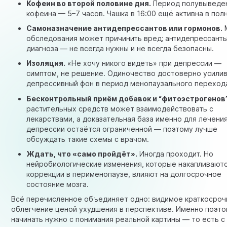
Кофеин во второй половине дня.
Период полувыведе
кофеина — 5–7 часов. Чашка в 16:00 ещё активна в пол
Самоназначение антидепрессантов или гормонов.
обследования может причинить вред; антидепрессанты
диагноза — не всегда нужны и не всегда безопасны.
Изоляция.
«Не хочу никого видеть» при депрессии —
симптом, не решение. Одиночество достоверно усили
депрессивный фон в период менопаузального переход
Бесконтрольный приём добавок и “фитоэстрогенов”
растительных средств может взаимодействовать с
лекарствами, а доказательная база именно для лечени
депрессии остаётся ограниченной — поэтому лучше
обсуждать такие схемы с врачом.
Ждать, что «само пройдёт».
Иногда проходит. Но
нейробиологические изменения, которые накапливаютс
коррекции в перименопаузе, влияют на долгосрочное
состояние мозга.
Всё перечисленное объединяет одно: видимое краткосро
облегчение ценой ухудшения в перспективе. Именно поэт
начинать нужно с понимания реальной картины — то есть с