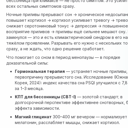
бессонница при климаксе — не просто симптом. Это усили
всех остальных симптомов сразу.
Ночные приливы прерывают сон → хроническое недосыпан
повышает кортизол → кортизол усиливает тревогу → трево
снижает серотониновый тонус → депрессия → повышенно
восприятие приливов → приливы ещё сильнее мешают сну. 
замкнулся — это и есть климактерический синдром в его н
тяжёлом проявлении. Разрывать его нужно с нескольких т
сразу, а не ждать, что одно решение сработает.
Что помогает со сном в период менопаузы — в порядке
доказательной силы:
Гормональная терапия
— устраняет ночные приливы,
первопричину прерывистого сна. Исследование (Южна
Корея, 2024): индекс качества сна PSQI улучшился с 7,8
за 1–3 месяца.
КПТ для бессонницы (CBT-I)
— золотой стандарт; в
долгосрочной перспективе эффективнее снотворных, 
эффекта зависимости.
Магний глицинат
300–400 мг вечером — нормализует
мелатонин, расслабляет мышцы, снижает кортизол.