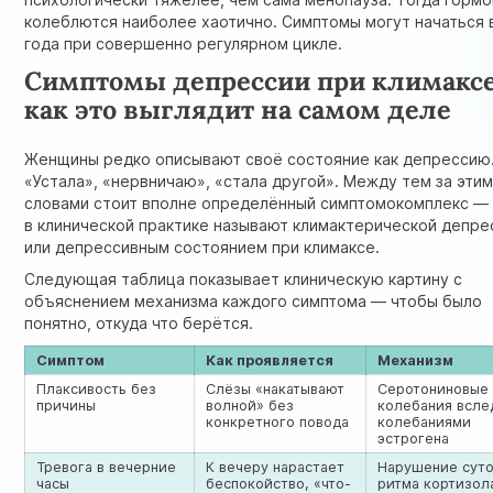
колеблются наиболее хаотично. Симптомы могут начаться 
года при совершенно регулярном цикле.
Симптомы депрессии при климаксе
как это выглядит на самом деле
Женщины редко описывают своё состояние как депрессию
«Устала», «нервничаю», «стала другой». Между тем за эти
словами стоит вполне определённый симптомокомплекс — 
в клинической практике называют климактерической депре
или депрессивным состоянием при климаксе.
Следующая таблица показывает клиническую картину с
объяснением механизма каждого симптома — чтобы было
понятно, откуда что берётся.
Симптом
Как проявляется
Механизм
Плаксивость без
Слёзы «накатывают
Серотониновые
причины
волной» без
колебания всле
конкретного повода
колебаниями
эстрогена
Тревога в вечерние
К вечеру нарастает
Нарушение сут
часы
беспокойство, «что-
ритма кортизол