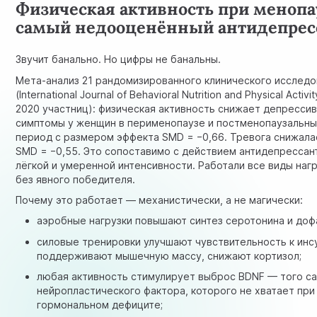
Физическая активность при менопа
самый недооценённый антидепрес
Звучит банально. Но цифры не банальны.
Мета-анализ 21 рандомизированного клинического исследо
(International Journal of Behavioral Nutrition and Physical Activi
2020 участниц): физическая активность снижает депресси
симптомы у женщин в перименопаузе и постменопаузальн
период с размером эффекта SMD = −0,66. Тревога снижала
SMD = −0,55. Это сопоставимо с действием антидепрессан
лёгкой и умеренной интенсивности. Работали все виды наг
без явного победителя.
Почему это работает — механистически, а не магически:
аэробные нагрузки повышают синтез серотонина и доф
силовые тренировки улучшают чувствительность к инс
поддерживают мышечную массу, снижают кортизол;
любая активность стимулирует выброс BDNF — того с
нейропластического фактора, которого не хватает при
гормональном дефиците;