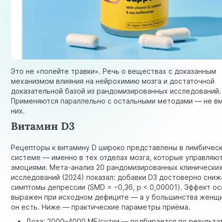
Это не «попейте травки». Речь о веществах с доказанным
механизмом влияния на нейрохимию мозга и достаточной
доказательной базой из рандомизированных исследований.
Применяются параллельно с остальными методами — не в
них.
Витамин D3
Рецепторы к витамину D широко представлены в лимбичес
системе — именно в тех отделах мозга, которые управляю
эмоциями. Мета-анализ 20 рандомизированных клинически
исследований (2024) показал: добавки D3 достоверно сни
симптомы депрессии (SMD = −0,36, p < 0,00001). Эффект о
выражен при исходном дефиците — а у большинства женщ
он есть. Ниже — практические параметры приёма.
Доза: 2000–4000 МЕ/сутки — подбирается по результа