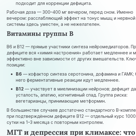
подходит для коррекции дефицита.
Рабочая доза — 300–400 мг вечером, перед сном. Именно
вечером: расслабляющий эффект на тонус мышц и нервной
системы здесь уместен, а не нежелателен.
Витамины группы B
B6 и B12 — прямые участники синтеза нейромедиаторов. Пр
дефиците вся «химия настроения» работает медленнее и 
эффективно вне зависимости от других вмешательств. Кл
позиции:
B6
— кофактор синтеза серотонина, дофамина и ГАМК; 
него ферментативные реакции идут медленнее.
B12
— участвует в миелинизации нейронов; дефицит д
усталость, апатию, когнитивный спад. Группа риска:
вегетарианцы, принимающие метформин.
В большинстве случаев достаточно стандартного B-компле
при подтверждённом дефиците B12 — отдельный курс 1000 
сутки на 1–3 месяца с повторным контролем.
МГТ и депрессия при климаксе: что