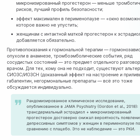
микронизированный прогестерон — меньше тромботич
рисков, лучший профиль безопасности;
эффект максимален в перименопаузе — «окно возможн
которое важно не упустить;
женщинам с интактной маткой прогестерон к эстрадио
добавляется обязательно.
Противопоказания к гормональной терапии — гормонозави
опухоли в анамнезе, тромбоэмболические события, ряд
сосудистых состояний — это предмет отдельного разговор
врачом. Для тех, кому она не подходит, существуют альте
СИОЗС/ИОЗСН (доказанный эффект на настроение и прилив
габапентин, негормональные препараты — всё это тоже
обсуждается индивидуально.
Рандомизированное клиническое исследование,
опубликованное в JAMA Psychiatry (Gordon et al., 2018):
трансдермальный эстрадиол + микронизированный
прогестерон достоверно снижал вероятность появлени
депрессивных симптомов у женщин в перименопаузе п
сравнению с плацебо. Это не наблюдение — это РКИ.