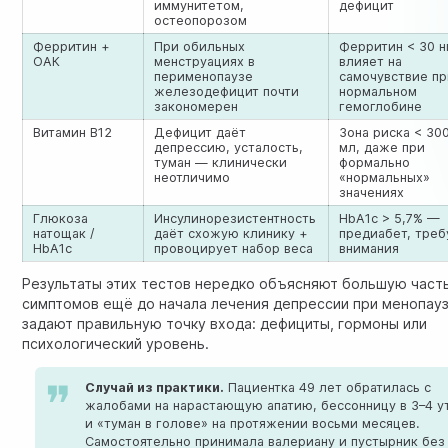
иммунитетом,
дефицит
остеопорозом
Ферритин +
При обильных
Ферритин < 30 н
ОАК
менструациях в
влияет на
перименопаузе
самочувствие п
железодефицит почти
нормальном
закономерен
гемоглобине
Витамин B12
Дефицит даёт
Зона риска < 300
депрессию, усталость,
мл, даже при
туман — клинически
формально
неотличимо
«нормальных»
значениях
Глюкоза
Инсулинорезистентность
HbA1c > 5,7% —
натощак /
даёт схожую клинику +
предиабет, треб
HbA1c
провоцирует набор веса
внимания
Результаты этих тестов нередко объясняют большую част
симптомов ещё до начала лечения депрессии при менопау
задают правильную точку входа: дефициты, гормоны или
психологический уровень.
Случай из практики.
Пациентка 49 лет обратилась с
жалобами на нарастающую апатию, бессонницу в 3–4 у
и «туман в голове» на протяжении восьми месяцев.
Самостоятельно принимала валериану и пустырник без