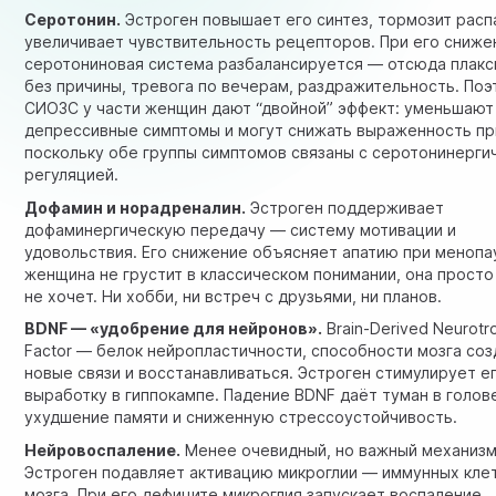
Серотонин.
Эстроген повышает его синтез, тормозит расп
увеличивает чувствительность рецепторов. При его сниже
серотониновая система разбалансируется — отсюда плакс
без причины, тревога по вечерам, раздражительность. По
СИОЗС у части женщин дают “двойной” эффект: уменьшают
депрессивные симптомы и могут снижать выраженность пр
поскольку обе группы симптомов связаны с серотонинерги
регуляцией.
Дофамин и норадреналин.
Эстроген поддерживает
дофаминергическую передачу — систему мотивации и
удовольствия. Его снижение объясняет апатию при менопа
женщина не грустит в классическом понимании, она просто
не хочет. Ни хобби, ни встреч с друзьями, ни планов.
BDNF — «удобрение для нейронов».
Brain-Derived Neurotr
Factor — белок нейропластичности, способности мозга соз
новые связи и восстанавливаться. Эстроген стимулирует е
выработку в гиппокампе. Падение BDNF даёт туман в голов
ухудшение памяти и сниженную стрессоустойчивость.
Нейровоспаление.
Менее очевидный, но важный механизм
Эстроген подавляет активацию микроглии — иммунных кле
мозга. При его дефиците микроглия запускает воспаление,