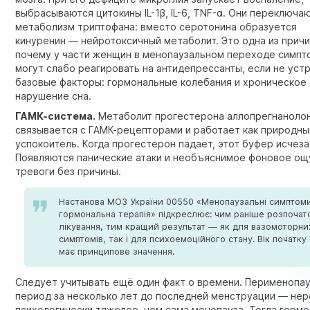
выбрасываются цитокины IL-1β, IL-6, TNF-α. Они переключа
метаболизм триптофана: вместо серотонина образуется
кинуренин — нейротоксичный метаболит. Это одна из причи
почему у части женщин в менопаузальном переходе симп
могут слабо реагировать на антидепрессанты, если не уст
базовые факторы: гормональные колебания и хроническое
нарушение сна.
ГАМК-система.
Метаболит прогестерона аллопрегнаноло
связывается с ГАМК-рецепторами и работает как природны
успокоитель. Когда прогестерон падает, этот буфер исчеза
Появляются панические атаки и необъяснимое фоновое о
тревоги без причины.
Настанова МОЗ України 00550 «Менопаузальні симптом
гормональна терапія» підкреслює: чим раніше розпочат
лікування, тим кращий результат — як для вазомоторни
симптомів, так і для психоемоційного стану. Вік початку
має принципове значення.
Следует учитывать ещё один факт о времени. Перименопа
период за несколько лет до последней менструации — не
психологически тяжелее, чем сама менопауза. Тогда горм