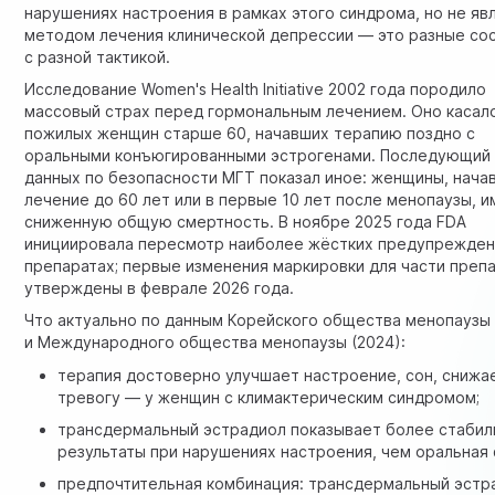
нарушениях настроения в рамках этого синдрома, но не яв
методом лечения клинической депрессии — это разные со
с разной тактикой.
Исследование Women's Health Initiative 2002 года породило
массовый страх перед гормональным лечением. Оно касал
пожилых женщин старше 60, начавших терапию поздно с
оральными конъюгированными эстрогенами. Последующи
данных по безопасности МГТ
показал иное: женщины, нача
лечение до 60 лет или в первые 10 лет после менопаузы, 
сниженную общую смертность. В ноябре 2025 года FDA
инициировала пересмотр наиболее жёстких предупрежден
препаратах; первые изменения маркировки для части преп
утверждены в феврале 2026 года.
Что актуально по данным Корейского общества менопаузы 
и Международного общества менопаузы (2024):
терапия достоверно улучшает настроение, сон, снижа
тревогу — у женщин с климактерическим синдромом;
трансдермальный эстрадиол показывает более стаби
результаты при нарушениях настроения, чем оральная
предпочтительная комбинация: трансдермальный эстр