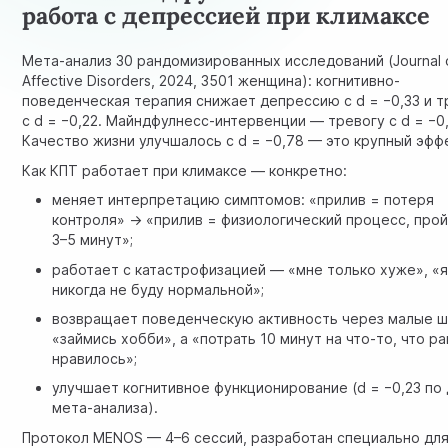
работа с депрессией при климаксе
Мета-анализ 30 рандомизированных исследований (Journal 
Affective Disorders, 2024, 3501 женщина): когнитивно-
поведенческая терапия снижает депрессию с d = −0,33 и т
с d = −0,22. Майндфулнесс-интервенции — тревогу с d = −0
Качество жизни улучшалось с d = −0,78 — это крупный эфф
Как
КПТ работает при климаксе
— конкретно:
меняет интерпретацию симптомов: «прилив = потеря
контроля» → «прилив = физиологический процесс, прой
3–5 минут»;
работает с катастрофизацией — «мне только хуже», «
никогда не буду нормальной»;
возвращает поведенческую активность через малые ша
«займись хобби», а «потрать 10 минут на что-то, что р
нравилось»;
улучшает когнитивное функционирование (d = −0,23 по
мета-анализа).
Протокол MENOS — 4–6 сессий, разработан специально дл