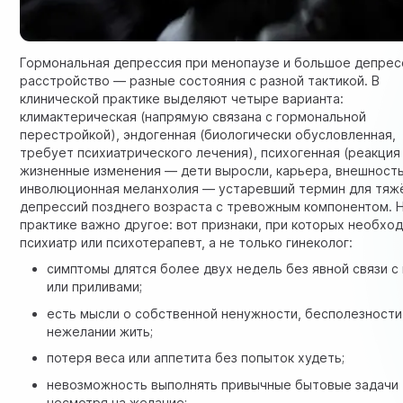
Гормональная депрессия при менопаузе и большое депре
расстройство — разные состояния с разной тактикой. В
клинической практике выделяют четыре варианта:
климактерическая (напрямую связана с гормональной
перестройкой), эндогенная (биологически обусловленная,
требует психиатрического лечения), психогенная (реакция
жизненные изменения — дети выросли, карьера, внешность
инволюционная меланхолия — устаревший термин для тяж
депрессий позднего возраста с тревожным компонентом. 
практике важно другое: вот признаки, при которых необхо
психиатр или психотерапевт, а не только гинеколог:
симптомы длятся более двух недель без явной связи с
или приливами;
есть мысли о собственной ненужности, бесполезности
нежелании жить;
потеря веса или аппетита без попыток худеть;
невозможность выполнять привычные бытовые задачи
несмотря на желание;