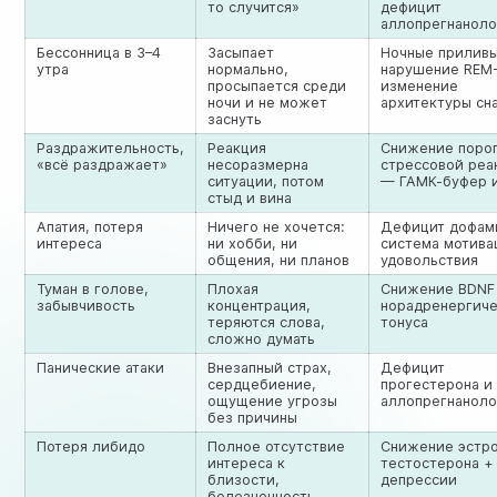
то случится»
дефицит
аллопрегнаноло
Бессонница в 3–4
Засыпает
Ночные прилив
утра
нормально,
нарушение REM-
просыпается среди
изменение
ночи и не может
архитектуры сн
заснуть
Раздражительность,
Реакция
Снижение поро
«всё раздражает»
несоразмерна
стрессовой реа
ситуации, потом
— ГАМК-буфер 
стыд и вина
Апатия, потеря
Ничего не хочется:
Дефицит дофам
интереса
ни хобби, ни
система мотива
общения, ни планов
удовольствия
Туман в голове,
Плохая
Снижение BDNF
забывчивость
концентрация,
норадренергич
теряются слова,
тонуса
сложно думать
Панические атаки
Внезапный страх,
Дефицит
сердцебиение,
прогестерона и
ощущение угрозы
аллопрегнаноло
без причины
Потеря либидо
Полное отсутствие
Снижение эстро
интереса к
тестостерона +
близости,
депрессии
болезненность