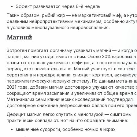
Эффект развивается через 6–8 недель
Таким образом, рыбий жир — не маркетинговый миф, а нутр
реальным нейропротективным механизмом, особенно акту
в условиях менопаузального нейровоспаления.
Магний
Эстроген помогает организму усваивать магний — и когда 
падает, магний уходит вместе с ним. Около 30% взрослых в
развитых странах уже имеют дефицит, а в постменопаузал
период этот показатель выше. Магний участвует в синтезе
серотонина и норадреналина, снижает кортизол, активируе
парасимпатическую нервную систему. По данным мета-ана
2021 года, добавки магния достоверно улучшают качество 
сокращают время засыпания и увеличивают общее время с
Мета-анализ семи клинических исследований подтвердил
достоверное снижение депрессивных баллов при его приё
Дефицит магния легко спутать с менопаузой — симптомы
практически совпадают. Вот на что обращать внимание:
мышечные судороги, особенно ночью в икрах;