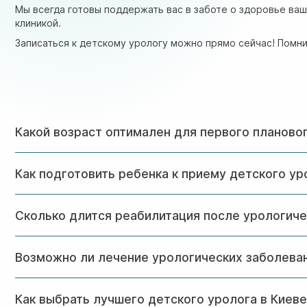
Мы всегда готовы поддержать вас в заботе о здоровье ва
клиникой.
Записаться к детскому урологу можно прямо сейчас! Помни
Какой возраст оптимален для первого планово
Первый профилактический осмотр рекомендуется проводи
Как подготовить ребенка к приему детского ур
1 год, 3 года и при подготовке к школе.
Необходимо собрать имеющиеся медицинские документы, 
Сколько длится реабилитация после урологиче
объяснив, что врач – друг, который поможет ему чувство
Период восстановления зависит от сложности вмешательс
Возможно ли лечение урологических заболеван
определяет врач индивидуально.
Да, многие урологические проблемы у детей успешно л
Как выбрать лучшего детского уролога в Киев
рекомендуется только при наличии четких показаний.