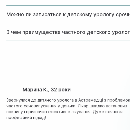
При выборе детского уролога важно обращать внимание 
Можно ли записаться к детскому урологу сроч
обследования. В клинике Астрамедика работают сертифи
ведущих медицинских центрах.
Да, в клинике Астрамедика предусмотрена возможность 
В чем преимущества частного детского уроло
этого свяжитесь с нашими администраторами, и они подб
Частный детский уролог обеспечивает индивидуальный п
все виды диагностики в одном месте, что экономит врем
применяют современные протоколы лечения.
Марина К., 32 роки
Звернулися до дитячого уролога в Астрамедіці з проблемо
частого сечовипускання у доньки. Лікар швидко встановив
причину і призначив ефективне лікування. Дуже вдячні за
професійний підхід!