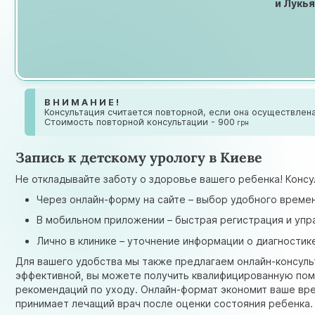
и Лукья
В Н И М А Н И Е !
Консультация считается повторной, если она осуществлена
Стоимость повторной консультации - 900
грн
Запись к детскому урологу в Киеве
Не откладывайте заботу о здоровье вашего ребенка! Конс
Через онлайн-форму на сайте – выбор удобного време
В мобильном приложении – быстрая регистрация и упр
Лично в клинике – уточнение информации о диагностик
Для вашего удобства мы также предлагаем онлайн-консульт
эффективной, вы можете получить квалифицированную помо
рекомендаций по уходу. Онлайн-формат экономит ваше вр
принимает лечащий врач после оценки состояния ребенка.