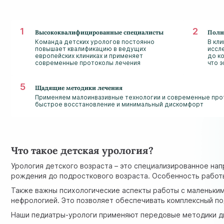
Высококвалифицированные специалисты
Полн
Команда детских урологов постоянно
В кл
повышает квалификацию в ведущих
иссл
европейских клиниках и применяет
до к
современные протоколы лечения
что 
Щадящие методики лечения
Применяем малоинвазивные технологии и современные прот
быстрое восстановление и минимальный дискомфорт
Что такое детская урология?
Урология детского возраста – это специализированное на
рождения до подросткового возраста. Особенность работы
Также важны психологические аспекты работы с маленьким
нефрологией. Это позволяет обеспечивать комплексный по
Наши педиатры-урологи применяют передовые методики диа