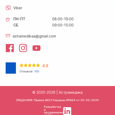
Viber
ПН-ПТ
08:00-19:00
СБ
09:00-15:00
astramedikaa@gmail.com
4.9
Отзывов:
105
© 2020-2026 | Астрамедика
ЛИЦЕНЗИЯ: Приказ МОЗ Украины №684 от
20-03-2020
Разработка
и
продвижение