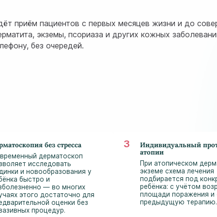
дёт приём пациентов с первых месяцев жизни и до сов
ерматита, экземы, псориаза и других кожных заболеван
лефону, без очередей.
рматоскопия без стресса
Индивидуальный прот
атопии
временный дерматоскоп
При атопическом дерм
зволяет исследовать
экземе схема лечения
динки и новообразования у
подбирается под конк
бёнка быстро и
ребёнка: с учётом воз
зболезненно — во многих
площади поражения и 
учаях этого достаточно для
предыдущую терапию.
едварительной оценки без
вазивных процедур.