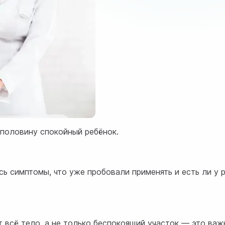
вполовину спокойный ребёнок.
ь симптомы, что уже пробовали применять и есть ли у 
 всё тело, а не только беспокоящий участок — это ва