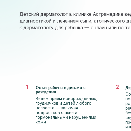
Детский дерматолог в клинике Астрамедика ве
диагностикой и лечением сыпи, атопического д
к дерматологу для ребёнка — онлайн или по те
Опыт работы с детьми с
Де
рождения
Со
Ведём приём новорождённых,
по
грудничков и детей любого
ро
возраста — включая
ре
подростков с акне и
бе
гормональными нарушениями
сл
кожи
пр
ин