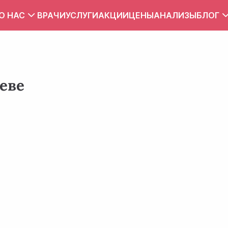
О НАС
ВРАЧИ
УСЛУГИ
АКЦИИ
ЦЕНЫ
АНАЛИЗЫ
БЛОГ
Вакансии
Тест
Контакты
Правила внутреннего распорядка
еве
Зона обслуживания
ПУБЛИЧНЫЙ ДОГОВОР