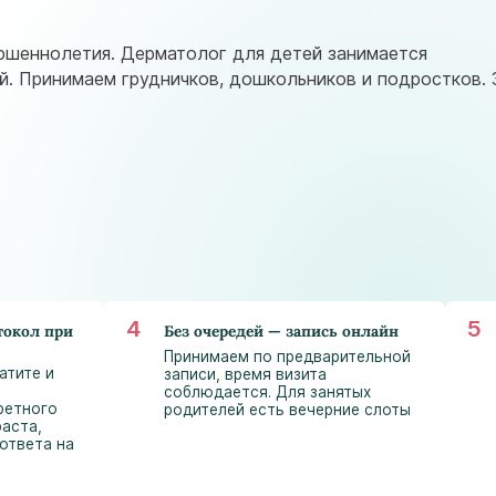
astramedikaa@gmail.com
ершеннолетия. Дерматолог для детей занимается
ий. Принимаем грудничков, дошкольников и подростков. 
окол при
Без очередей — запись онлайн
Принимаем по предварительной
атите и
записи, время визита
соблюдается. Для занятых
ретного
родителей есть вечерние слоты
раста,
ответа на