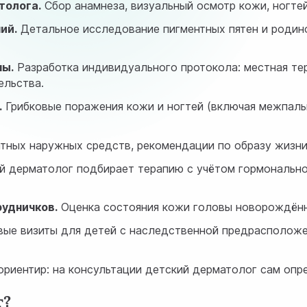
толога.
Сбор анамнеза, визуальный осмотр кожи, ногте
ий.
Детальное исследование пигментных пятен и родин
мы.
Разработка индивидуального протокола: местная тер
льства.
.
Грибковые поражения кожи и ногтей (включая межпальц
ных наружных средств, рекомендации по образу жизни
 дерматолог подбирает терапию с учётом гормональног
рудничков.
Оценка состояния кожи головы новорождённ
ые визиты для детей с наследственной предрасположе
ориентир: на консультации детский дерматолог сам опре
г?