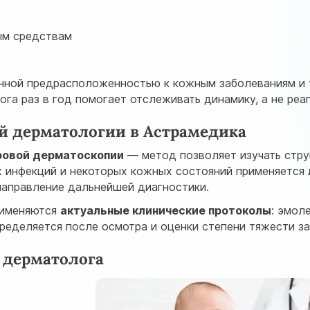
ным средствам
нной предрасположенностью к кожным заболеваниям и т
га раз в год помогает отслеживать динамику, а не реа
й дерматологии в Астрамедика
овой дерматоскопии
— метод позволяет изучать струк
х инфекций и некоторых кожных состояний применяется
направление дальнейшей диагностики.
рименяются
актуальные клинические протоколы
: эмол
ределяется после осмотра и оценки степени тяжести за
о дерматолога