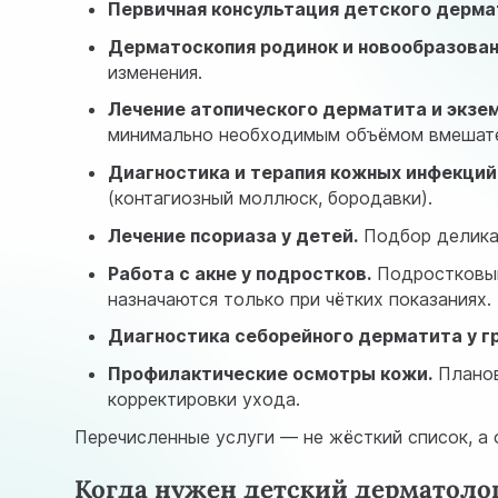
Первичная консультация детского дерма
Дерматоскопия родинок и новообразован
изменения.
Лечение атопического дерматита и экзе
минимально необходимым объёмом вмешате
Диагностика и терапия кожных инфекций
(контагиозный моллюск, бородавки).
Лечение псориаза у детей.
Подбор деликат
Работа с акне у подростков.
Подростковый
назначаются только при чётких показаниях.
Диагностика себорейного дерматита у г
Профилактические осмотры кожи.
Планов
корректировки ухода.
Перечисленные услуги — не жёсткий список, а 
Когда нужен детский дерматоло