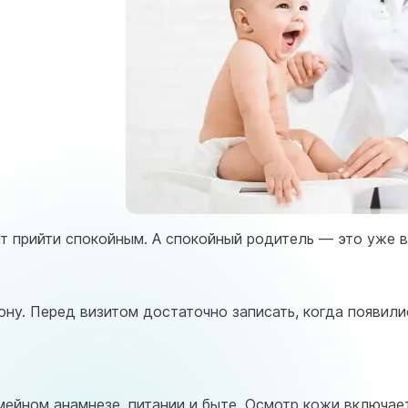
чит прийти спокойным. А спокойный родитель — это уже 
ну. Перед визитом достаточно записать, когда появилис
ейном анамнезе, питании и быте. Осмотр кожи включает