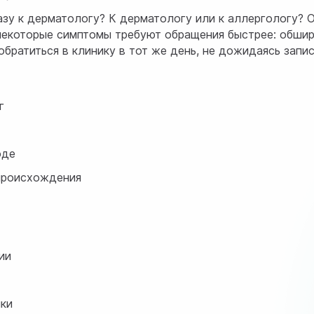
азу к дерматологу? К дерматологу или к аллергологу? 
 некоторые симптомы требуют обращения быстрее: обшир
братиться в клинику в тот же день, не дожидаясь запис
г
оде
 происхождения
ии
нки