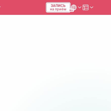
ЗАПИСЬ
на приём
ы и калькуляторы
Українська
Русский
Киев, р-н Подольский,
Виноградарь, ул.Межевая,
23Б, 04123
+38 (068) 371-12-29
Viber
ПН-ПТ
08:00-19:00
СБ
09:00-15:00