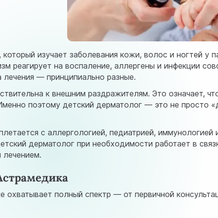
который изучает заболевания кожи, волос и ногтей у п
изм реагирует на воспаление, аллергены и инфекции сов
а лечения — принципиально разные.
ствительна к внешним раздражителям. Это означает, что
Именно поэтому детский дерматолог — это не просто «д
летается с аллергологией, педиатрией, иммунологией и
детский дерматолог при необходимости работает в свя
 лечением.
 Астрамедика
ке охватывает полный спектр — от первичной консульта