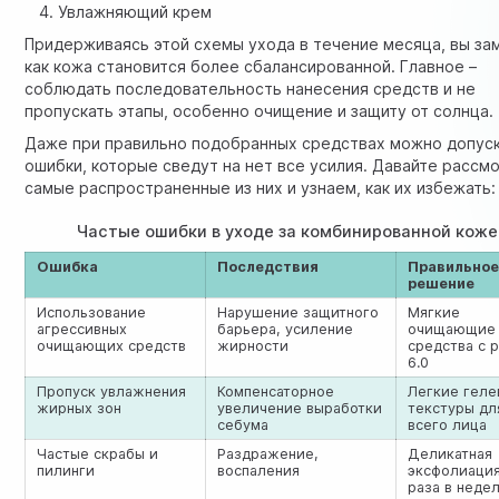
Увлажняющий крем
Придерживаясь этой схемы ухода в течение месяца, вы за
как кожа становится более сбалансированной. Главное –
соблюдать последовательность нанесения средств и не
пропускать этапы, особенно очищение и защиту от солнца.
Даже при правильно подобранных средствах можно допус
ошибки, которые сведут на нет все усилия. Давайте рассм
самые распространенные из них и узнаем, как их избежать:
Частые ошибки в уходе за комбинированной коже
Ошибка
Последствия
Правильно
решение
Использование
Нарушение защитного
Мягкие
агрессивных
барьера, усиление
очищающие
очищающих средств
жирности
средства с p
6.0
Пропуск увлажнения
Компенсаторное
Легкие гел
жирных зон
увеличение выработки
текстуры дл
себума
всего лица
Частые скрабы и
Раздражение,
Деликатная
пилинги
воспаления
эксфолиация
раза в неде