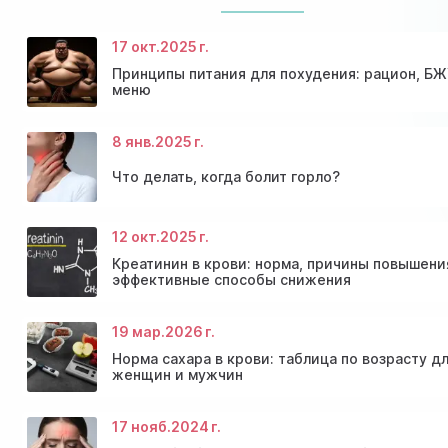
17 окт.
2025 г.
Принципы питания для похудения: рацион, БЖ
меню
8 янв.
2025 г.
Что делать, когда болит горло?
12 окт.
2025 г.
Консультация эндокринолога и диагностика
Скидки и акции на массаж в Киеве
щитовидной железы
Диагностика щитовидной железы
Акция: 20% скидки на консультации врачей!
Креатинин в крови: норма, причины повышени
эффективные способы снижения
19 мар.
2026 г.
Норма сахара в крови: таблица по возрасту д
женщин и мужчин
17 нояб.
2024 г.