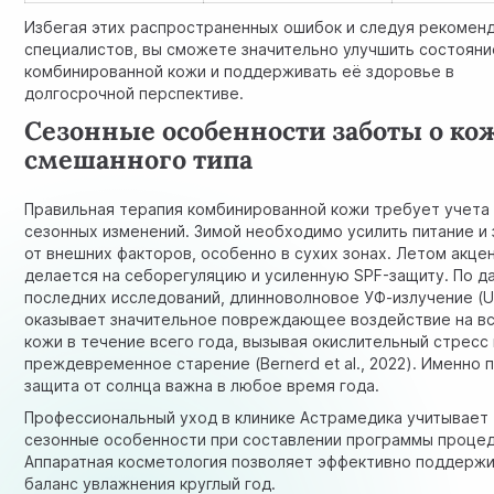
Избегая этих распространенных ошибок и следуя рекомен
специалистов, вы сможете значительно улучшить состояни
комбинированной кожи и поддерживать её здоровье в
долгосрочной перспективе.
Сезонные особенности заботы о ко
смешанного типа
Правильная терапия комбинированной кожи требует учета
сезонных изменений. Зимой необходимо усилить питание и
от внешних факторов, особенно в сухих зонах. Летом акце
делается на себорегуляцию и усиленную SPF-защиту. По д
последних исследований, длинноволновое УФ-излучение (U
оказывает значительное повреждающее воздействие на вс
кожи в течение всего года, вызывая окислительный стресс 
преждевременное старение
(Bernerd et al., 2022)
. Именно 
защита от солнца важна в любое время года.
Профессиональный уход в клинике Астрамедика учитывает
сезонные особенности при составлении программы процед
Аппаратная косметология позволяет эффективно поддерж
баланс увлажнения круглый год.