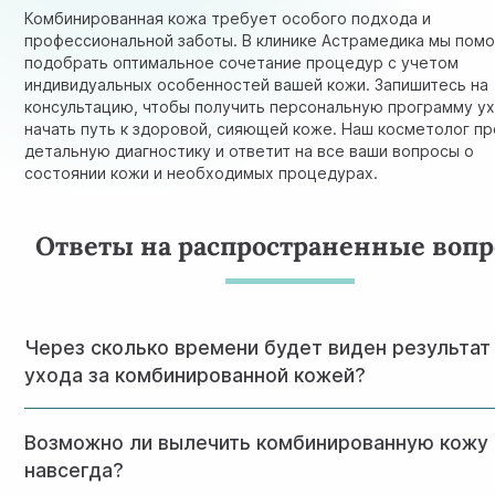
Комбинированная кожа требует особого подхода и
профессиональной заботы. В клинике Астрамедика мы пом
подобрать оптимальное сочетание процедур с учетом
индивидуальных особенностей вашей кожи. Запишитесь на
консультацию, чтобы получить персональную программу ух
начать путь к здоровой, сияющей коже. Наш косметолог п
детальную диагностику и ответит на все ваши вопросы о
состоянии кожи и необходимых процедурах.
Ответы на распространенные воп
Через сколько времени будет виден результат
ухода за комбинированной кожей?
При комплексном подходе первые улучшения заметны уж
Возможно ли вылечить комбинированную кожу
2-3 недели. Стабильный результат формируется через 2-
месяца регулярного ухода и процедур.
навсегда?