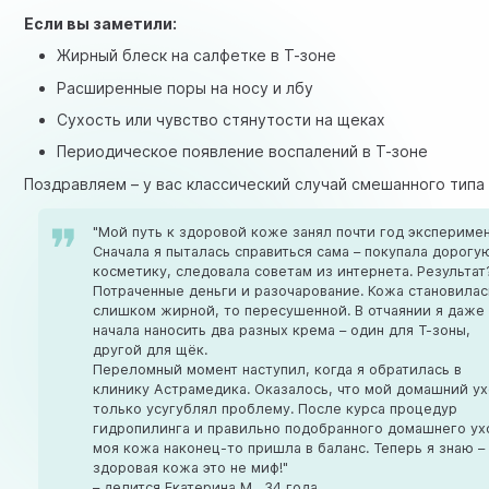
Если вы заметили:
Жирный блеск на салфетке в Т-зоне
Расширенные поры на носу и лбу
Сухость или чувство стянутости на щеках
Периодическое появление воспалений в Т-зоне
Поздравляем – у вас классический случай смешанного типа
"Мой путь к здоровой коже занял почти год эксперимен
Сначала я пыталась справиться сама – покупала дорогу
косметику, следовала советам из интернета. Результат
Потраченные деньги и разочарование. Кожа становилас
слишком жирной, то пересушенной. В отчаянии я даже
начала наносить два разных крема – один для Т-зоны,
другой для щёк.
Переломный момент наступил, когда я обратилась в
клинику Астрамедика. Оказалось, что мой домашний у
только усугублял проблему. После курса процедур
гидропилинга и правильно подобранного домашнего ух
моя кожа наконец-то пришла в баланс. Теперь я знаю –
здоровая кожа это не миф!"
– делится Екатерина М., 34 года