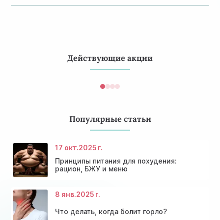
Да, йод играет ключевую роль в работе иммунной
системы. Он поддерживает обмен веществ и
помогает организму бороться с инфекциями и
вирусами.
Действующие акции
Популярные статьи
17 окт.
2025 г.
Принципы питания для похудения:
рацион, БЖУ и меню
8 янв.
2025 г.
Что делать, когда болит горло?
Консультация эндокринолога и диагностика