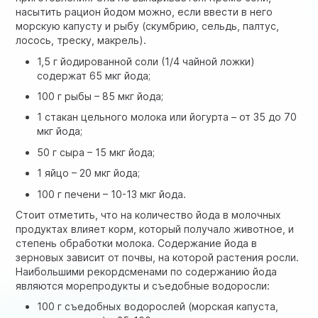
насытить рацион йодом можно, если ввести в него
морскую капусту и рыбу (скумбрию, сельдь, палтус,
лосось, треску, макрель).
1,5 г йодированной соли (1/4 чайной ложки)
содержат 65 мкг йода;
100 г рыбы – 85 мкг йода;
1 стакан цельного молока или йогурта – от 35 до 70
мкг йода;
50 г сыра – 15 мкг йода;
1 яйцо – 20 мкг йода;
100 г печени – 10-13 мкг йода.
Стоит отметить, что на количество йода в молочных
продуктах влияет корм, который получало животное, и
степень обработки молока. Содержание йода в
зерновых зависит от почвы, на которой растения росли.
Наибольшими рекордсменами по содержанию йода
являются морепродукты и съедобные водоросли:
100 г съедобных водорослей (морская капуста,