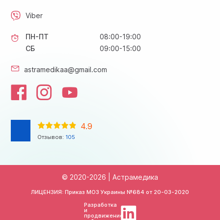
Viber
ПН-ПТ
08:00-19:00
СБ
09:00-15:00
astramedikaa@gmail.com
4.9
Отзывов:
105
© 2020-2026 | Астрамедика
ЛИЦЕНЗИЯ: Приказ МОЗ Украины №684 от
20-03-2020
Разработка
и
продвижение