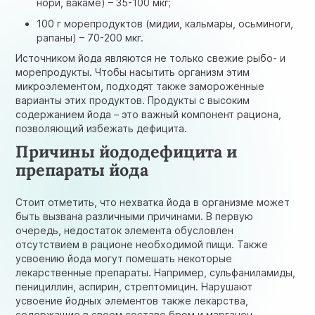
нори, вакаме) – 35-100 мкг;
100 г морепродуктов (мидии, кальмары, осьминоги,
рапаны) – 70-200 мкг.
Источником йода являются не только свежие рыбо- и
морепродукты. Чтобы насытить организм этим
микроэлементом, подходят также замороженные
варианты этих продуктов. Продукты с высоким
содержанием йода – это важный компонент рациона,
позволяющий избежать дефицита.
Причины йододефицита и
препараты йода
Стоит отметить, что нехватка йода в организме может
быть вызвана различными причинами. В первую
очередь, недостаток элемента обусловлен
отсутствием в рационе необходимой пищи. Также
усвоению йода могут помешать некоторые
лекарственные препараты. Например, сульфаниламиды,
пенициллин, аспирин, стрептомицин. Нарушают
усвоение йодных элементов также лекарства,
содержащие в своем составе бром и марганец.