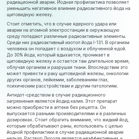
радиационной аварии. Йодная профилактика позволяет
уменьшить негативное влияние радиоактивного йода на
щитовидную железу.
Стоит отметить, что в случае ядерного удара или
аварии на атомной электростанции в окружающую
среду попадают различные радиоактивные элементы.
Среди них радиоактивный изотоп йода I-131. В организм
человека он попадает с воздухом и облученной едой.
До 30% йода, который вдыхается, проникает в
щитовидную железу и остается там длительное время,
облучая организм и разрушая ткани. Впоследствии это
может привести к раку щитовидной железы, онкологии
других органов, лейкемии, заболеваниям глаз,
психическим расстройствам и другим патологиям.
Антидот-средством в случае радиационного
загрязнения является йодид калия. Этот препарат
можно приобрести в аптеке без рецепта. Он
выпускается разными производителями и в различных
дозировках. Стоит обратить внимание, что жидкий йод,
которым обрабатывают раны, использовать с целью
йодной профилактики в случае радиационной аварии
нельзя. Раствор Люголя является неэффективным, к