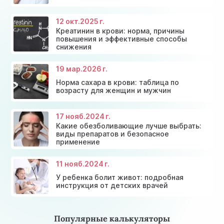
Скидки и акции на массаж в Киеве
щитовидной железы
Диагностика щитовидной железы
Акция: 20% скидки на консультации врачей!
12 окт.
2025 г.
Креатинин в крови: норма, причины
повышения и эффективные способы
снижения
19 мар.
2026 г.
Норма сахара в крови: таблица по
возрасту для женщин и мужчин
17 нояб.
2024 г.
Какие обезболивающие лучше выбрать:
виды препаратов и безопасное
применение
11 нояб.
2024 г.
У ребенка болит живот: подробная
инструкция от детских врачей
Популярные калькуляторы