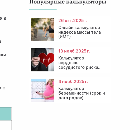
Популярные калькуляторы
я в
26 окт.
2025 г.
Онлайн калькулятор
индекса массы тела
(ИМТ)
а
18 нояб.
2025 г.
ски
Калькулятор
сердечно-
сосудистого риска
онлайн
4 нояб.
2025 г.
о с
Калькулятор
беременности (срок и
дата родов)