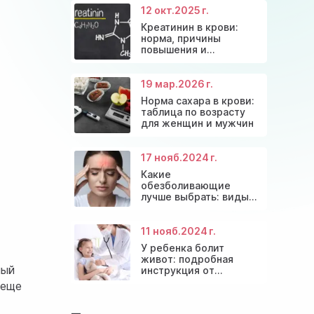
12 окт.
2025 г.
Креатинин в крови:
норма, причины
повышения и
эффективные способы
снижения
19 мар.
2026 г.
Норма сахара в крови:
таблица по возрасту
для женщин и мужчин
17 нояб.
2024 г.
Какие
обезболивающие
лучше выбрать: виды
препаратов и
безопасное
применение
11 нояб.
2024 г.
У ребенка болит
живот: подробная
ный
инструкция от
детских врачей
леще