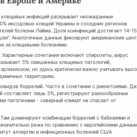
в Европе и Америке
 клещевых инфекций раскрывает неожиданные
0% иксодовых клещей Украины и соседних регионов
елей болезни Лайма. Доля коинфекций достигает 14-15
дом". Аналогичные данные фиксируют
американские цен
ре за клещевыми болезнями.
. Характерные сочетания включают спирохеты, вирус
казывает 5% смешанных клещевых патологий,
эрлихиозом, но здесь критически важно учитывать выс
демичных территориях.
овидов боррелий. Часто в сочетании с риккетсиями. Да
й составляет лишь 3%, регистрируют разнообразные
ми патогенами - северный климат не спасает от
. Там доминируют комбинации боррелий с бабезиями и
 значительно реже по сравнению с европейскими данны
итут аллергии и инфекционных болезней США