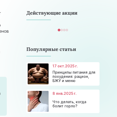
astramedikaa@gmail.com
Действующие акции
т
о
енов
Популярные статьи
й
17 окт.
2025 г.
Консультация эндокринолога и
Принципы питания для
Скидки и акции на массаж в
диагностика щитовидной
Диагностика щитовидной
Акция: 20% скидки на
похудения: рацион,
Киеве
железы
железы
консультации врачей!
БЖУ и меню
м
8 янв.
2025 г.
,
Что делать, когда
болит горло?