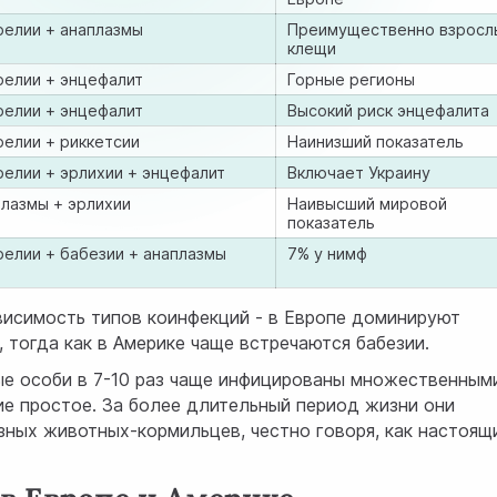
релии + анаплазмы
Преимущественно взросл
клещи
релии + энцефалит
Горные регионы
релии + энцефалит
Высокий риск энцефалита
елии + риккетсии
Наинизший показатель
елии + эрлихии + энцефалит
Включает Украину
лазмы + эрлихии
Наивысший мировой
показатель
елии + бабезии + анаплазмы
7% у нимф
исимость типов коинфекций - в Европе доминируют
 тогда как в Америке чаще встречаются бабезии.
ые особи в 7-10 раз чаще инфицированы множественным
ие простое. За более длительный период жизни они
зных животных-кормильцев, честно говоря, как настоящ