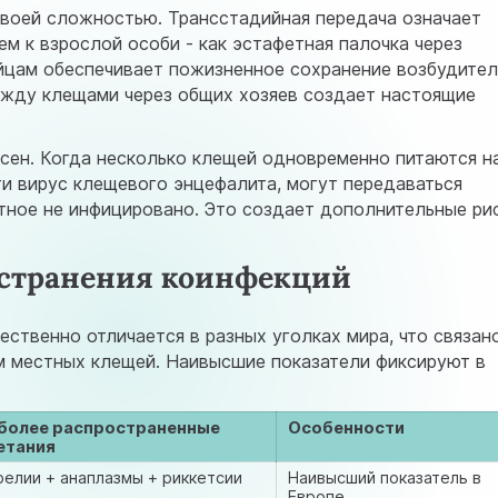
воей сложностью. Трансстадийная передача означает
тем к взрослой особи - как эстафетная палочка через
яйцам обеспечивает пожизненное сохранение возбудител
ежду клещами через общих хозяев создает настоящие
сен. Когда несколько клещей одновременно питаются н
ти вирус клещевого энцефалита, могут передаваться
ное не инфицировано. Это создает дополнительные ри
остранения коинфекций
твенно отличается в разных уголках мира, что связан
м местных клещей. Наивысшие показатели фиксируют в
более распространенные
Особенности
етания
елии + анаплазмы + риккетсии
Наивысший показатель в
Европе