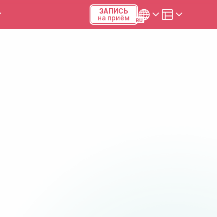
ЗАПИСЬ
на приём
ы и калькуляторы
Українська
Русский
Киев, р-н Подольский,
Виноградарь, ул.Межевая,
23Б, 04123
+38 (068) 371-12-29
Viber
ПН-ПТ
08:00-19:00
СБ
09:00-15:00