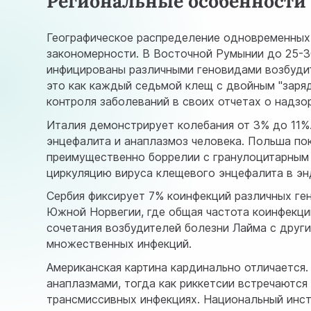
Региональные особенности 
Географическое распределение одновременных
закономерности. В Восточной Румынии до 25-3
инфицированы различными геновидами возбудит
это как каждый седьмой клещ с двойным "заря
контроля заболеваний
в своих отчетах о надзо
Италия демонстрирует колебания от 3% до 11%
энцефалита и анаплазмоз человека. Польша по
преимущественно боррелии с гранулоцитарным 
циркуляцию вируса клещевого энцефалита в эн
Сербия фиксирует 7% коинфекций различных ген
Южной Норвегии, где общая частота коинфекци
сочетания возбудителей болезни Лайма с други
множественных инфекций.
Американская картина кардинально отличается
анаплазмами, тогда как риккетсии встречаются
трансмиссивных инфекциях.
Национальный инст