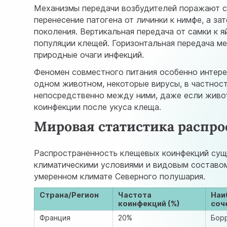
Механизмы передачи возбудителей поражают с
перенесение патогена от личинки к нимфе, а за
поколения. Вертикальная передача от самки к 
популяции клещей. Горизонтальная передача м
природные очаги инфекций.
Феномен совместного питания особенно интере
одном животном, некоторые вирусы, в частнос
непосредственно между ними, даже если живот
коинфекции после укуса клеща.
Мировая статистика распр
Распространенность клещевых коинфекций сущес
климатическими условиями и видовым составо
умеренном климате Северного полушария.
Страна/Регион
Частота
Наи
коинфекций (%)
соч
Франция
20%
Борр