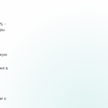
% -
тры
окую
же в
ми о