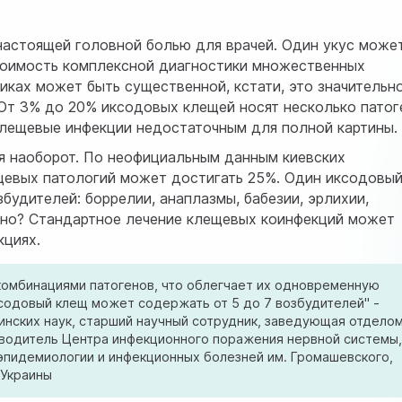
настоящей головной болью для врачей. Один укус може
тоимость комплексной диагностики множественных
иках может быть существенной, кстати, это значительн
От 3% до 20% иксодовых клещей носят несколько патог
клещевые инфекции недостаточным для полной картины.
я наоборот. По неофициальным данным киевских
щевых патологий может достигать 25%. Один иксодовы
будителей: боррелии, анаплазмы, бабезии, эрлихии,
ажно? Стандартное лечение клещевых коинфекций может
кциях.
комбинациями патогенов, что облегчает их одновременную
ксодовый клещ может содержать от 5 до 7 возбудителей" -
инских наук, старший научный сотрудник, заведующая отдело
оводитель Центра инфекционного поражения нервной системы
эпидемиологии и инфекционных болезней им. Громашевского,
 Украины