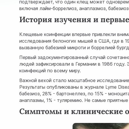
подтверждает, что один клещ может одновреме
включая лайм-боррелиоз, анаплазмоз, бабезио
История изучения и первые
Клещевые коинфекции впервые привлекли внима
исследования белоногих мышей в США, где в 1
вызванную бабезией микроти и боррелией бург
Первый задокументированный случай сочетанно
людей зафиксировали в Германии в 1986 году. 
коинфекций по всему миру.
Важной вехой стало масштабное исследование 
Результаты опубликованы в журнале Lyme Disea
бабезиоз, 28% - бартонеллез, по 15% - моноцит
анаплазмы, 1% - туляремию. Не самые приятные 
Симптомы и клинические 