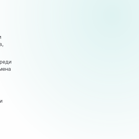
и
в,
среди
омена
и