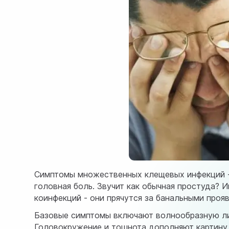
Симптомы множественных клещевых инфекций - 
головная боль. Звучит как обычная простуда? 
коинфекций - они прячутся за банальными проя
Базовые симптомы включают волнообразную лих
Головокружение и тошнота дополняют картину.