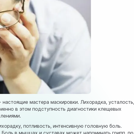
настоящие мастера маскировки. Лихорадка, усталость
Именно в этом подступность диагностики клещевых
влениями.
орадку, потливость, интенсивную головную боль.
 Боль в мышцах и суставах может напоминать грипп, по