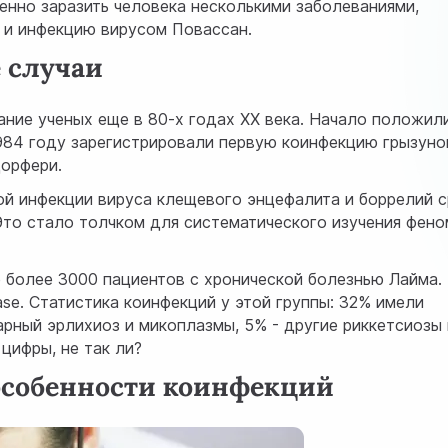
нно заразить человека несколькими заболеваниями,
з и инфекцию вирусом Повассан.
 случаи
ние ученых еще в 80-х годах XX века. Начало положил
984 году зарегистрировали первую коинфекцию грызуно
дорфери.
й инфекции вируса клещевого энцефалита и боррелий 
Это стало толчком для систематического изучения фен
более 3000 пациентов с хронической болезнью Лайма.
se. Статистика коинфекций у этой группы: 32% имели
арный эрлихиоз и микоплазмы, 5% - другие риккетсиозы 
цифры, не так ли?
особенности коинфекций