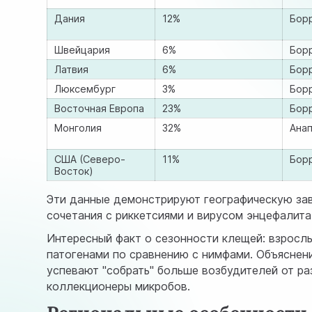
Дания
12%
Бор
Швейцария
6%
Бор
Латвия
6%
Бор
Люксембург
3%
Борр
Восточная Европа
23%
Борр
Монголия
32%
Анап
США (Северо-
11%
Борр
Восток)
Эти данные демонстрируют географическую зав
сочетания с риккетсиями и вирусом энцефалита,
Интересный факт о сезонности клещей: взросл
патогенами по сравнению с нимфами. Объяснен
успевают "собрать" больше возбудителей от ра
коллекционеры микробов.