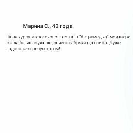
Марина С., 42 года
Після курсу мікротокової терапії в "Астрамедiка" моя шкіра
стала більш пружною, зникли набряки під очима. Дуже
задоволена результатом!