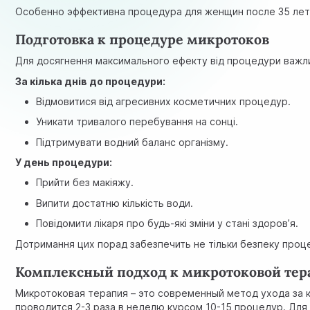
Особенно эффективна процедура для женщин после 35 лет,
Подготовка к процедуре микротоков
Для досягнення максимального ефекту від процедури важли
За кілька днів до процедури:
Відмовитися від агресивних косметичних процедур.
Уникати тривалого перебування на сонці.
Підтримувати водний баланс організму.
У день процедури:
Прийти без макіяжу.
Випити достатню кількість води.
Повідомити лікаря про будь-які зміни у стані здоров’я.
Дотримання цих порад забезпечить не тільки безпеку проце
Комплексный подход к микротоковой тер
Микротоковая терапия – это современный метод ухода за
проводится 2-3 раза в неделю курсом 10-15 процедур. Дл