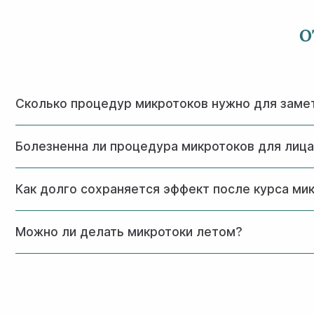
О
Сколько процедур микротоков нужно для заме
Количество процедур зависит от возраста и состояния 
Болезненна ли процедура микротоков для лиц
после 1-2 сеансов.
Процедура абсолютно безболезненна. Большинство паци
Как долго сохраняется эффект после курса ми
При правильном уходе за кожей результат сохраняется 
Можно ли делать микротоки летом?
Да, микротоковая терапия безопасна в любое время год