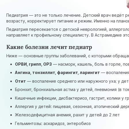
Педиатрия — это не только лечение. Детский врач ведёт р
возрасту, корректирует питание и режим. Именно на план
Педиатрия пересекается с детской неврологией, аллергол
направляет к профильному специалисту. В Астрамедике эт
Какие болезни лечит педиатр
Ниже — основные группы заболеваний, с которыми обращаю
ОРВИ, грипп, ОРЗ
— насморк, кашель, боль в горле, п
Ангина, тонзиллит, фарингит, ларингит
— воспаления
Отит
— воспаление среднего или наружного уха; у дете
Бронхит, бронхиальная астма у детей, пневмония (в то
Кишечные инфекции, дисбактериоз, гастрит, колики у г
Аллергия у детей: пищевая, сезонная, атопический дер
Железодефицитная анемия, рахит у детей до 2 лет
Гельминтозы: аскаридоз, энтеробиоз