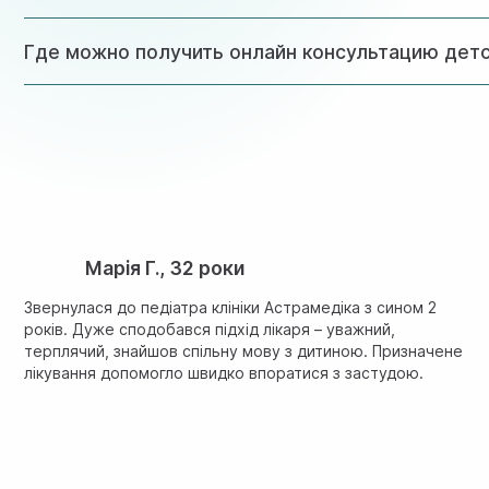
Частые болезни у детей могут быть связаны со слабым 
Где можно получить онлайн консультацию детс
комплексное обследование, выявит причины и составит 
Онлайн консультацию детского врача (педиатра) можно 
выполнить физический осмотр, прослушивание сердца и 
Марія Г., 32 роки
Звернулася до педіатра клініки Астрамедіка з сином 2
років. Дуже сподобався підхід лікаря – уважний,
терплячий, знайшов спільну мову з дитиною. Призначене
лікування допомогло швидко впоратися з застудою.