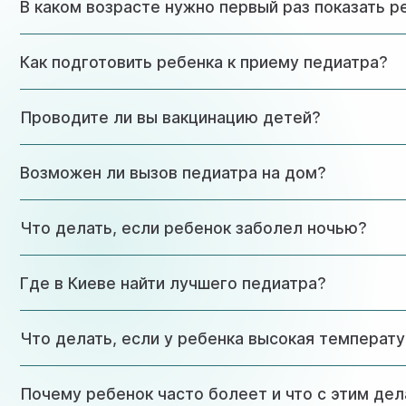
В каком возрасте нужно первый раз показать р
Первый визит к педиатру рекомендуется сразу после вы
Как подготовить ребенка к приему педиатра?
Важно не кормить малыша за 1-2 часа до приема. Возьм
Проводите ли вы вакцинацию детей?
доброжелательной форме.
Да, в клинике доступна вакцинация современными препа
Возможен ли вызов педиатра на дом?
Да, наши специалисты выезжают на дом при необходимос
Что делать, если ребенок заболел ночью?
В случае острого состояния в нерабочее время вы може
Где в Киеве найти лучшего педиатра?
Лучшего педиатра в Киеве можно найти в частных клиник
Что делать, если у ребенка высокая температ
опытных детских врачей с современным оборудованием 
При температуре 38,5°C и выше рекомендуется дать жар
Почему ребенок часто болеет и что с этим дел
часа или состояние ухудшается, необходимо обратиться 