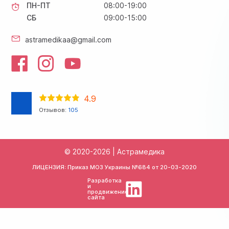
ПН-ПТ
08:00-19:00
СБ
09:00-15:00
astramedikaa@gmail.com
4.9
Отзывов:
105
© 2020-2026 | Астрамедика
ЛИЦЕНЗИЯ: Приказ МОЗ Украины №684 от
20-03-2020
Разработка
и
продвижение
сайта