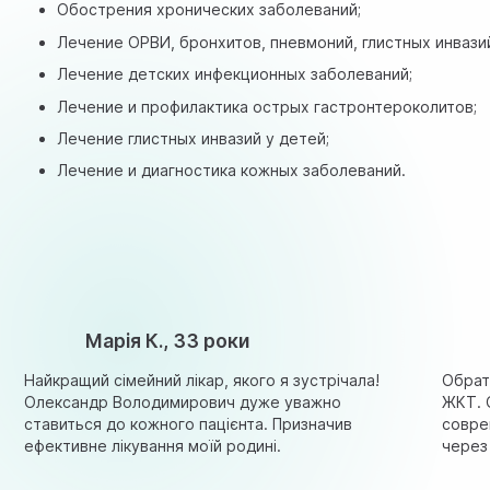
Обострения хронических заболеваний;
Лечение ОРВИ, бронхитов, пневмоний, глистных инвазий
Лечение детских инфекционных заболеваний;
Лечение и профилактика острых гастронтероколитов;
Лечение глистных инвазий у детей;
Лечение и диагностика кожных заболеваний.
Марія К., 33 роки
Найкращий сімейний лікар, якого я зустрічала!
Обрат
Олександр Володимирович дуже уважно
ЖКТ. 
ставиться до кожного пацієнта. Призначив
совре
ефективне лікування моїй родині.
через