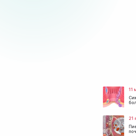
11 
Сим
бо
21 
Пи
по