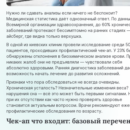
Нужно ли сдавать анализы если ничего не беспокоит?
Медицинская статистика даёт однозначный ответ. По данн
Всемирной организации здравоохранения, до 60% хрониче
заболеваний протекают бессимптомно на ранних стадиях —
айсберг, где видна только верхушка.
В одной из киевских клиник провели исследование среди 5
пациентов, проходивших профилактический чек-ап. У 23% б
обнаружены отклонения в
биохимическом анализе крови
. 
никаких жалоб они не предъявляли — чувствовали себя
абсолютно здоровыми. Ранняя диагностика заболеваний да
возможность начать лечение до развития осложнений.
Признаки что пора обследоваться не всегда очевидны.
Хроническая усталость? Незначительные изменения веса?
нарушения сна — всё это может быть первыми сигналами. 
при их отсутствии как часто нужно проверять здоровье
становится актуальным вопросом. Врачи рекомендуют еж
профилактические обследования по возрасту.
Чек-ап что входит: базовый перече