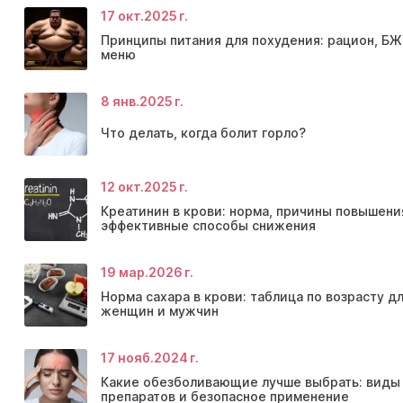
17 окт.
2025 г.
Принципы питания для похудения: рацион, БЖ
меню
8 янв.
2025 г.
Что делать, когда болит горло?
12 окт.
2025 г.
Консультация эндокринолога и диагностика
Скидки и акции на массаж в Киеве
щитовидной железы
Диагностика щитовидной железы
Акция: 20% скидки на консультации врачей!
Креатинин в крови: норма, причины повышени
эффективные способы снижения
19 мар.
2026 г.
Норма сахара в крови: таблица по возрасту д
женщин и мужчин
17 нояб.
2024 г.
Какие обезболивающие лучше выбрать: виды
препаратов и безопасное применение