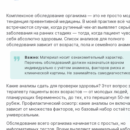
Комплексное обследование организма — это не просто мо
тенденция превентивной медицины. В моей практике всё ч
встречаются случаи, когда рутинный чек-ап выявляет серь
заболевания на ранних стадиях — тогда, когда пациент чув
себя абсолютно здоровым. Список анализов для полного
обследования зависит от возраста, пола и семейного анамн
Важно:
Материал носит ознакомительный характер.
Перечень обследований должен назначаться врачом
индивидуально с учётом анамнеза, факторов риска и
клинической картины. Не занимайтесь самодиагностико
Какие анализы сдать для проверки здоровья? Этот вопрос 
терапевту пациенты всех возрастов — от молодых людей,
планирующих беременность, до тех, кто перешагнул 50-ле
рубеж. Профилактический осмотр: какие
анализы
он включ
зависит от множества факторов, но базовый набор остаёт
универсальным.
Обследование всего организма начинается с простых, но
информативных тестов. Врачи выделяют минимальный наб