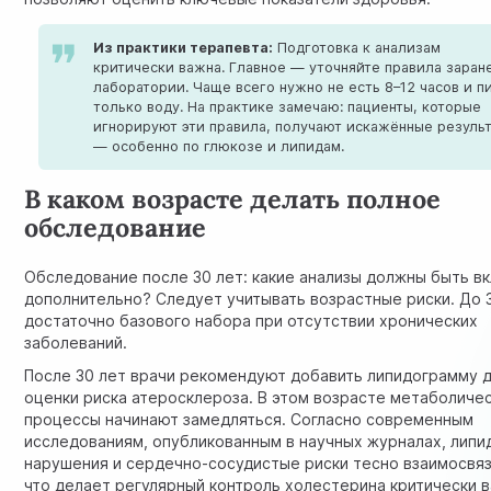
Из практики терапевта:
Подготовка к анализам
критически важна. Главное — уточняйте правила заран
лаборатории. Чаще всего нужно не есть 8–12 часов и п
только воду. На практике замечаю: пациенты, которые
игнорируют эти правила, получают искажённые резуль
— особенно по глюкозе и липидам.
В каком возрасте делать полное
обследование
Обследование после 30 лет: какие анализы должны быть в
дополнительно? Следует учитывать возрастные риски. До 
достаточно базового набора при отсутствии хронических
заболеваний.
После 30 лет врачи рекомендуют добавить липидограмму 
оценки риска атеросклероза. В этом возрасте метаболиче
процессы начинают замедляться. Согласно современным
исследованиям, опубликованным в научных журналах,
липи
нарушения и сердечно-сосудистые риски
тесно взаимосвяз
что делает регулярный контроль холестерина критически 