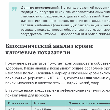
Данные исследований:
В странах с развитой превент
медициной регулярные чек-апы способствуют снижени
смертности от сердечно-сосудистых заболеваний. Ранн
диагностика позволяет начать лечение на стадии, когд
терапия наиболее эффективна. Диспансеризация и чек
разница в подходе: первая обязательна и регламентиро
государством, второй — добровольный и более гибкий
Биохимический анализ крови:
ключевые показатели
Понимание результатов помогает контролировать собстве
здоровье. Какие анализы показывают общее состояние ор
наиболее полно? Основные маркеры биохимии крови вклю
печёночные ферменты (АЛТ, АСТ), креатинин для оценки ф
почек, мочевину и электролиты — натрий, калий, хлор.
В таблице ниже представлены референсные значения осн
показателей для взрослых.
Показатель
Норма
О чём говорит отклонен
АЛТ
До 41 Ед/л
Повышение — проблемы 