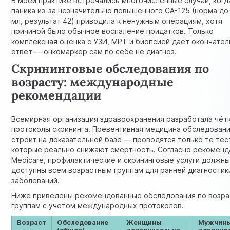
В моей практике встречались многочисленные случаи, когд
паника из-за незначительно повышенного CA-125 (норма до 
мл, результат 42) приводила к ненужным операциям, хотя
причиной было обычное воспаление придатков. Только
комплексная оценка с УЗИ, МРТ и биопсией даёт окончате
ответ — онкомаркер сам по себе не диагноз.
Скрининговые обследования по
возрасту: международные
рекомендации
Всемирная организация здравоохранения разработала чёт
протоколы скрининга. Превентивная медицина обследован
строит на доказательной базе — проводятся только те тес
которые реально снижают смертность. Согласно рекомен
Medicare,
профилактические и скрининговые услуги
должны
доступны всем возрастным группам для ранней диагностик
заболеваний.
Ниже приведены рекомендованные обследования по возр
группам с учётом международных протоколов.
Возраст
Обследование
Женщины
Мужчин