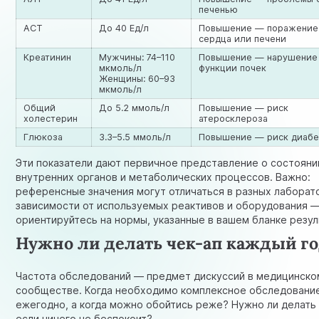
печенью
АСТ
До 40 Ед/л
Повышение — поражение
сердца или печени
Креатинин
Мужчины: 74–110
Повышение — нарушение
мкмоль/л
функции почек
Женщины: 60–93
мкмоль/л
Общий
До 5.2 ммоль/л
Повышение — риск
холестерин
атеросклероза
Глюкоза
3.3–5.5 ммоль/л
Повышение — риск диабе
Эти показатели дают первичное представление о состояни
внутренних органов и метаболических процессов. Важно:
референсные значения могут отличаться в разных лаборат
зависимости от используемых реактивов и оборудования —
ориентируйтесь на нормы, указанные в вашем бланке резул
Нужно ли делать чек-ап каждый г
Частота обследований — предмет дискуссий в медицинско
сообществе. Когда необходимо комплексное обследовани
ежегодно, а когда можно обойтись реже? Нужно ли делать 
если ничего не беспокоит?