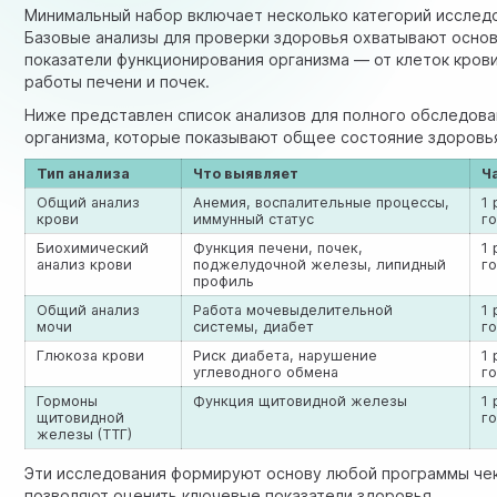
Минимальный набор включает несколько категорий исслед
Базовые анализы для проверки здоровья охватывают осно
показатели функционирования организма — от клеток кров
работы печени и почек.
Ниже представлен список анализов для полного обследова
организма, которые показывают общее состояние здоровь
Тип анализа
Что выявляет
Ч
Общий анализ
Анемия, воспалительные процессы,
1 
крови
иммунный статус
г
Биохимический
Функция печени, почек,
1 
анализ крови
поджелудочной железы, липидный
г
профиль
Общий анализ
Работа мочевыделительной
1 
мочи
системы, диабет
г
Глюкоза крови
Риск диабета, нарушение
1 
углеводного обмена
г
Гормоны
Функция щитовидной железы
1 
щитовидной
г
железы (ТТГ)
Эти исследования формируют основу любой программы чек
позволяют оценить ключевые показатели здоровья.