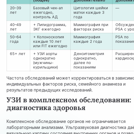
(общее)
дополнительно
дополни
20–39
Базовый чек-ап
Цитология шейки
—
лет
ежегодно,
матки каждые 3
контроль АД
года
40–49
+
Липидограмма
,
Маммография при
Обсужде
лет
ЭКГ ежегодно
факторах риска
PSA с ур
50–64
+ Колоноскопия
Маммография
PSA по
года
каждые 10 лет
каждые 2 года
показани
или FIT ежегодно
65+ лет
+ УЗИ аорты
Денситометрия
Расшире
однократно
однократно,
кардиоск
(мужчины-
далее по
курильщики)
показаниям
Частота обследований может корректироваться в зависим
индивидуальных факторов риска, семейного анамнеза и
результатов предыдущих исследований.
УЗИ в комплексном обследовании:
диагностика здоровья
Комплексное обследование органов не ограничивается
лабораторными анализами. Ультразвуковая диагностика да
визуальную картину состояния внутренних органов и позв