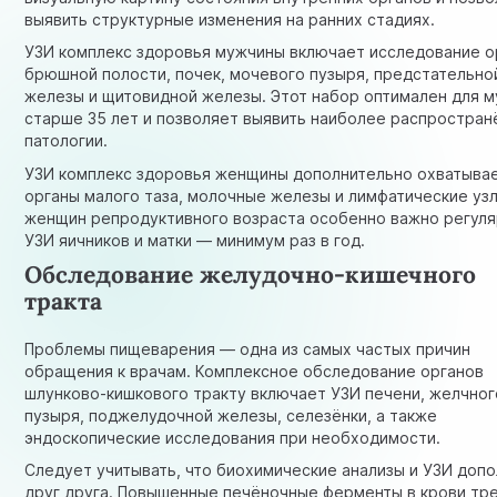
выявить структурные изменения на ранних стадиях.
УЗИ комплекс здоровья мужчины
включает исследование о
брюшной полости, почек, мочевого пузыря, предстательно
железы и щитовидной железы. Этот набор оптимален для 
старше 35 лет и позволяет выявить наиболее распростра
патологии.
УЗИ комплекс здоровья женщины
дополнительно охватыва
органы малого таза, молочные железы и лимфатические узл
женщин репродуктивного возраста особенно важно регул
УЗИ яичников и матки — минимум раз в год.
Обследование желудочно-кишечного
тракта
Проблемы пищеварения — одна из самых частых причин
обращения к врачам. Комплексное обследование органов
шлунково-кишкового тракту включает УЗИ печени, желчног
пузыря, поджелудочной железы, селезёнки, а также
эндоскопические исследования при необходимости.
Следует учитывать, что биохимические анализы и УЗИ доп
друг друга. Повышенные печёночные ферменты в крови тр