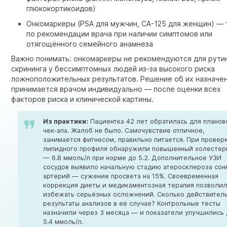
глюкокортикоидов)
Онкомаркеры
(PSA для мужчин, CA-125 для женщин) — 
по рекомендации врача при наличии симптомов или
отягощённого семейного анамнеза
Важно понимать: онкомаркеры не рекомендуются для рути
скрининга у бессимптомных людей из-за высокого риска
ложноположительных результатов. Решение об их назначе
принимается врачом индивидуально — после оценки всех
факторов риска и клинической картины.
Из практики:
Пациентка 42 лет обратилась для планов
чек-апа. Жалоб не было. Самочувствие отличное,
занимается фитнесом, правильно питается. При провер
липидного профиля обнаружили повышенный холестер
— 6.8 ммоль/л при норме до 5.2. Дополнительное УЗИ
сосудов выявило начальную стадию атеросклероза сон
артерий — сужение просвета на 15%. Своевременная
коррекция диеты и медикаментозная терапия позволи
избежать серьёзных осложнений. Сколько действител
результаты анализов в её случае? Контрольные тесты
назначили через 3 месяца — и показатели улучшились
5.4 ммоль/л.