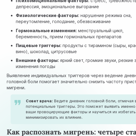
Психоэмоциональные факторы:
стресс, тревожность
депрессия, эмоциональное выгорание
Физиологические факторы:
нарушение режима сна,
переутомление, голодание, обезвоживание
Гормональные изменения:
менструальный цикл,
беременность, прием гормональных препаратов
Пищевые триггеры:
продукты с тирамином (сыры, кр
вино), шоколад, цитрусовые
Внешние факторы:
яркий свет, громкие звуки, резкие 
изменения погоды
Выявление индивидуальных триггеров через ведение днев
головной боли помогает значительно снизить частоту прис
мигрени.
Совет врача:
Ведите дневник головной боли, отмечая 
потенциальные триггеры. Это поможет выявить именно
ваши провоцирующие факторы и научиться их избегать
минимизировать их влияние.
Как распознать мигрень: четыре ст