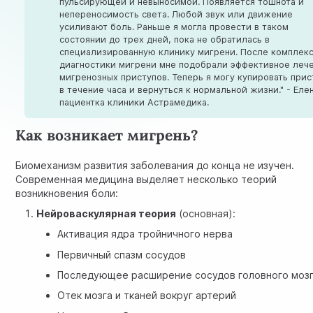
пульсирующей и невыносимой. Появляется тошнота и
непереносимость света. Любой звук или движение
усиливают боль. Раньше я могла провести в таком
состоянии до трех дней, пока не обратилась в
специализированную клинику мигрени. После комплек
диагностики мигрени мне подобрали эффективное леч
мигренозных приступов. Теперь я могу купировать прис
в течение часа и вернуться к нормальной жизни." - Елен
пациентка клиники Астрамедика.
Как возникает мигрень?
Биомеханизм развития заболевания до конца не изучен.
Современная медицина выделяет несколько теорий
возникновения боли:
Нейроваскулярная теория
(основная):
Активация ядра тройничного нерва
Первичный спазм сосудов
Последующее расширение сосудов головного моз
Отек мозга и тканей вокруг артерий