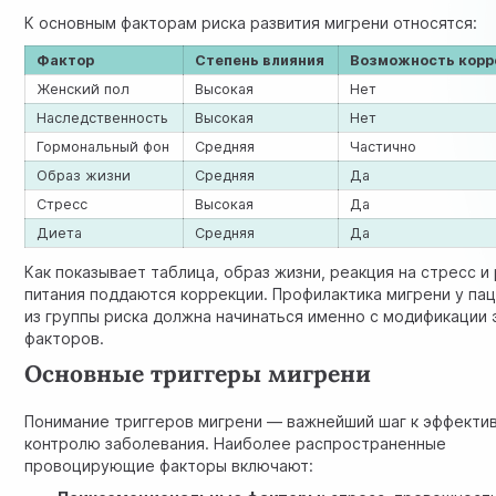
К основным факторам риска развития мигрени относятся:
Фактор
Степень влияния
Возможность корр
Женский пол
Высокая
Нет
Наследственность
Высокая
Нет
Гормональный фон
Средняя
Частично
Образ жизни
Средняя
Да
Стресс
Высокая
Да
Диета
Средняя
Да
Как показывает таблица, образ жизни, реакция на стресс и
питания поддаются коррекции. Профилактика мигрени у па
из группы риска должна начинаться именно с модификации 
факторов.
Основные триггеры мигрени
Понимание триггеров мигрени — важнейший шаг к эффекти
контролю заболевания. Наиболее распространенные
провоцирующие факторы включают: