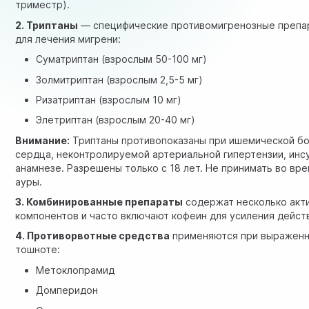
триместр).
2. Триптаны
— специфические противомигренозные препа
для лечения мигрени:
Суматриптан (взрослым 50-100 мг)
Золмитриптан (взрослым 2,5-5 мг)
Ризатриптан (взрослым 10 мг)
Элетриптан (взрослым 20-40 мг)
Внимание:
Триптаны противопоказаны при ишемической б
сердца, неконтролируемой артериальной гипертензии, инсу
анамнезе. Разрешены только с 18 лет. Не принимать во вр
ауры.
3. Комбинированные препараты
содержат несколько акт
компонентов и часто включают кофеин для усиления дейст
4. Противорвотные средства
применяются при выражен
тошноте:
Метоклопрамид
Домперидон