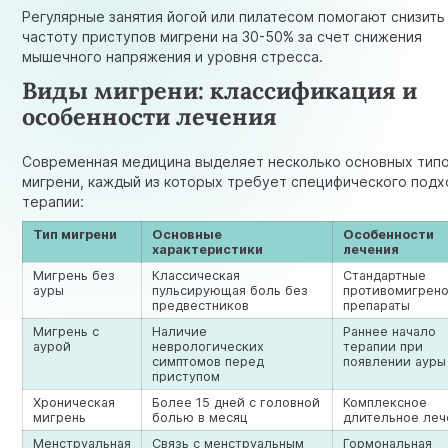
Регулярные занятия йогой или пилатесом помогают снизить
частоту приступов мигрени на 30-50% за счет снижения
мышечного напряжения и уровня стресса.
Виды мигрени: классификация и
особенности лечения
Современная медицина выделяет несколько основных тип
мигрени, каждый из которых требует специфического подх
терапии:
Тип мигрени
Основные
Особенности
характеристики
лечения
Мигрень без
Классическая
Стандартные
ауры
пульсирующая боль без
противомигрен
предвестников
препараты
Мигрень с
Наличие
Раннее начало
аурой
неврологических
терапии при
симптомов перед
появлении ауры
приступом
Хроническая
Более 15 дней с головной
Комплексное
мигрень
болью в месяц
длительное леч
Менструальная
Связь с менструальным
Гормональная