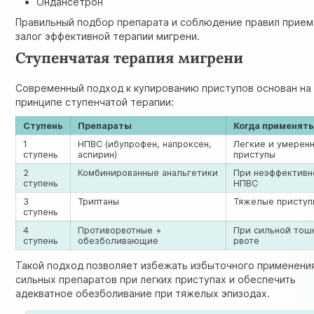
Ондансетрон
Правильный подбор препарата и соблюдение правил прие
залог эффективной терапии мигрени.
Ступенчатая терапия мигрени
Современный подход к купированию приступов основан на
принципе ступенчатой терапии:
Ступень
Препараты
Когда применят
1
НПВС (ибупрофен, напроксен,
Легкие и умерен
ступень
аспирин)
приступы
2
Комбинированные анальгетики
При неэффективн
ступень
НПВС
3
Триптаны
Тяжелые приступ
ступень
4
Противорвотные +
При сильной тош
ступень
обезболивающие
рвоте
Такой подход позволяет избежать избыточного применени
сильных препаратов при легких приступах и обеспечить
адекватное обезболивание при тяжелых эпизодах.