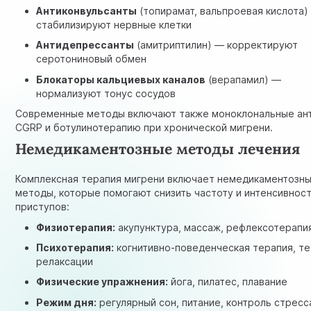
Антиконвульсанты
(топирамат, вальпроевая кислота)
стабилизируют нервные клетки
Антидепрессанты
(амитриптилин) — корректируют
серотониновый обмен
Блокаторы кальциевых каналов
(верапамил) —
нормализуют тонус сосудов
Современные методы включают также моноклональные ант
CGRP и ботулинотерапию при хронической мигрени.
Немедикаментозные методы лечения
Комплексная терапия мигрени включает немедикаментозн
методы, которые помогают снизить частоту и интенсивнос
приступов:
Физиотерапия:
акупунктура, массаж, рефлексотерапи
Психотерапия:
когнитивно-поведенческая терапия, те
релаксации
Физические упражнения:
йога, пилатес, плавание
Режим дня:
регулярный сон, питание, контроль стресс