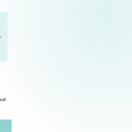
и
ный