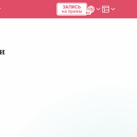
ЗАПИСЬ
на приём
ы и калькуляторы
Українська
Русский
и
Киев, р-н Подольский,
Виноградарь, ул.Межевая,
23Б, 04123
+38 (068) 371-12-29
Viber
ПН-ПТ
08:00-19:00
СБ
09:00-15:00