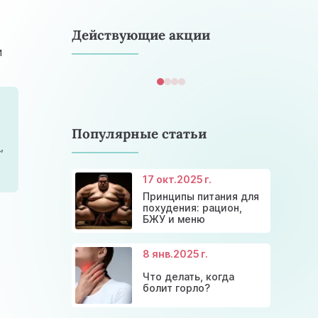
astramedikaa@gmail.com
Действующие акции
и
Популярные статьи
й
,
17 окт.
2025 г.
Консультация эндокринолога и
Принципы питания для
Скидки и акции на массаж в
диагностика щитовидной
Диагностика щитовидной
Акция: 20% скидки на
похудения: рацион,
Киеве
железы
железы
консультации врачей!
БЖУ и меню
8 янв.
2025 г.
Что делать, когда
болит горло?