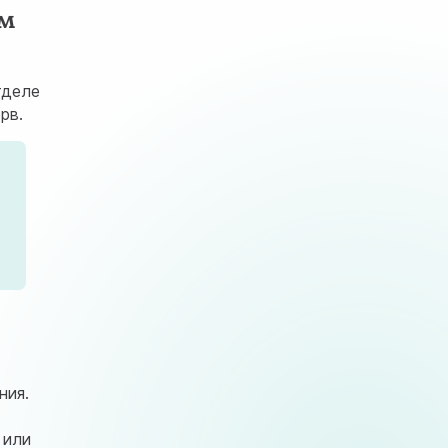
вм
тделе
рв.
ния.
 или