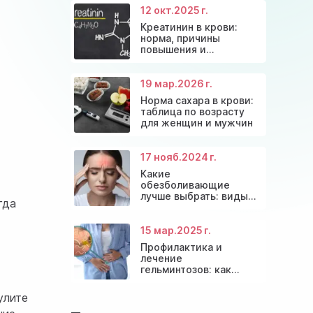
12 окт.
2025 г.
Креатинин в крови:
норма, причины
повышения и
эффективные способы
снижения
19 мар.
2026 г.
Норма сахара в крови:
таблица по возрасту
для женщин и мужчин
17 нояб.
2024 г.
Какие
обезболивающие
лучше выбрать: виды
гда
препаратов и
безопасное
применение
15 мар.
2025 г.
Профилактика и
лечение
гельминтозов: как
избавиться от глистов
навсегда
улите