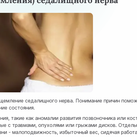
мления) седалищного нерва
щемление седалищного нерва. Понимание причин помо
ние состояния.
ия, такие как аномалии развития позвоночника или кос
ные с травмами, опухолями или грыжами дисков. Отдель
зни - малоподвижность, избыточный вес, сидячая работа