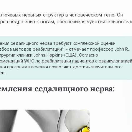
лючевых нервных структур в человеческом теле. Он
рез бедра вниз к ногам, обеспечивая чувствительность 
ения седалищного нерва требуют комплексной оценки
дбора методов реабилитации", - отмечает профессор John R.
рургии клиники Johns Hopkins (США). Согласно
комендаций WHO по реабилитации пациентов с радикулопатие
ная программа лечения позволяют достичь значительного
ев.
мления седалищного нерва: