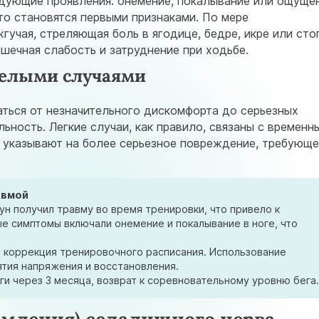
едующие проявления: онемение, покалывание или ощуще
то становятся первыми признаками. По мере
учая, стреляющая боль в ягодице, бедре, икре или сто
шечная слабость и затруднение при ходьбе.
желыми случаями
аться от незначительного дискомфорта до серьезных
ность. Легкие случаи, как правило, связаны с временн
 указывают на более серьезное повреждение, требующ
авмой
н получил травму во время тренировки, что привело к
 симптомы включали онемение и покалывание в ноге, что
и коррекция тренировочного расписания. Использование
ятия напряжения и восстановления.
ги через 3 месяца, возврат к соревновательному уровню бега