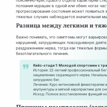
пояснично-крестцового отдела характерны сл
ползания мурашек в одной или обеих ногах час
прогрессирования состояния может появиться жг
тяжелых случаях наблюдается значительная мы
Разница между легкими и тя
Важно понимать, что симптомы могут варьиров
нарушений, затрудняющих повседневную деятель
раздражением нерва, тогда как тяжелые формы
безотлагательного лечения.
Кейс-стади 1: Молодой спортсмен с тр
История: 22-летний профессиональный бегу
защемлению седалищного нерва. Начальные
затрудняло бег.
Лечение: Курс интенсивной физиотерапии 
акупунктуры и мягкой хиропрактики для сн
Исход: Полное восстановление функций но