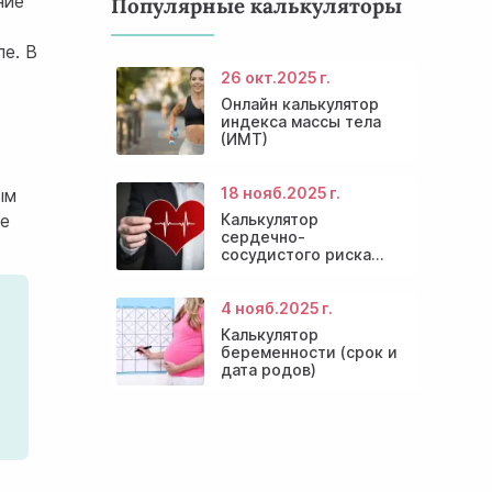
ние
Популярные калькуляторы
пе. В
26 окт.
2025 г.
Онлайн калькулятор
индекса массы тела
(ИМТ)
18 нояб.
2025 г.
ым
ее
Калькулятор
сердечно-
сосудистого риска
онлайн
4 нояб.
2025 г.
Калькулятор
беременности (срок и
дата родов)
.