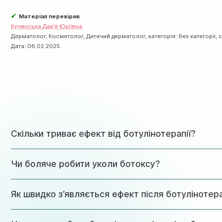
✔
Матеріал перевірив
Кучинська Дар’я Юріївна
Дерматолог, Косметолог, Дитячий дерматолог, категорія: без категорії, с
Дата:
06.02.2025
Скільки триває ефект від ботулінотерапії?
Результат зберігається 4-6 місяців, залежно від індиві
Чи боляче робити уколи ботоксу?
Процедура практично безболісна завдяки використанню у
Як швидко з’являється ефект після ботулінотера
Перші зміни помітні через 3-5 днів, максимальний ефект р