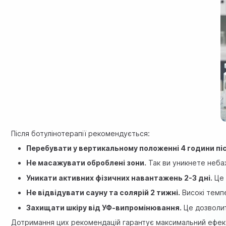
Після ботулінотерапії рекомендується:
Перебувати у вертикальному положенні 4 години пі
Не масажувати оброблені зони.
Так ви уникнете неба
Уникати активних фізичних навантажень 2-3 дні.
Це 
Не відвідувати сауну та солярій 2 тижні.
Високі темп
Захищати шкіру від УФ-випромінювання.
Це дозволит
Дотримання цих рекомендацій гарантує максимальний ефект 