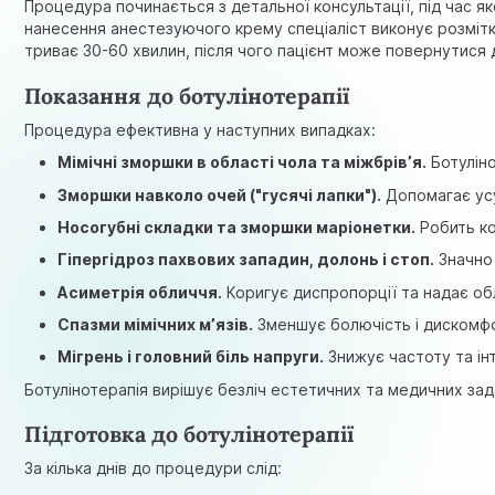
Процедура починається з детальної консультації, під час як
нанесення анестезуючого крему спеціаліст виконує розмітк
триває 30-60 хвилин, після чого пацієнт може повернутися
Показання до ботулінотерапії
Процедура ефективна у наступних випадках:
Мімічні зморшки в області чола та міжбрів’я.
Ботуліно
Зморшки навколо очей ("гусячі лапки").
Допомагає усу
Носогубні складки та зморшки маріонетки.
Робить ко
Гіпергідроз пахвових западин, долонь і стоп.
Значно 
Асиметрія обличчя.
Коригує диспропорції та надає о
Спазми мімічних м’язів.
Зменшує болючість і дискомфорт
Мігрень і головний біль напруги.
Знижує частоту та ін
Ботулінотерапія вирішує безліч естетичних та медичних зад
Підготовка до ботулінотерапії
За кілька днів до процедури слід: