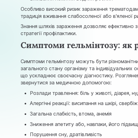
Особливо високий ризик зараження трематодами
традиція вживання слабосоленої або в'яленої р
Знання шляхів зараження дозволяє ефективно з
стратегії профілактики.
Симптоми гельмінтозу: як 
Симптоми гельмінтозу можуть бути різноманітним
загального стану організму та індивідуальних 
що ускладнює своєчасну діагностику. Розгляне
звернутися за медичною допомогою:
Розлади травлення: біль у животі, діарея, н
Алергічні реакції: висипання на шкірі, свербі
Загальна слабкість, втома, анемія
Зниження апетиту або, навпаки, його підви
Порушення сну, дратівливість