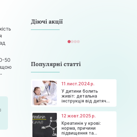
astramedikaa@gmail.com
Діючі акції
кість
я
над
40-50
Популярні статті
вищою
-
11 лист.
2024 р.
У дитини болить
Консультація ендокринолога та
Акція: 20% знижки на
живіт: детальна
Знижки та акції на масаж у Київі
діагностика щитовидної залози
Діагностика щитовидної залози
консультації лікарів!
інструкція від дитячих
лікарів
є
12 жовт.
2025 р.
Креатинін у крові:
норма, причини
підвищення та