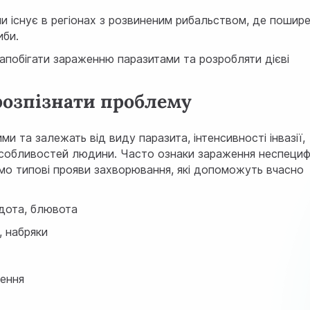
 існує в регіонах з розвиненим рибальством, де пошир
иби.
апобігати зараженню паразитами та розробляти дієві
розпізнати проблему
и та залежать від виду паразита, інтенсивності інвазії,
особливостей людини. Часто ознаки зараження неспецифі
мо типові прояви захворювання, які допоможуть вчасно
удота, блювота
ж, набряки
щення