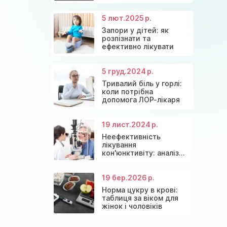
ефективні способи
зниження
5 лют.
2025 р.
Запори у дітей: як
розпізнати та
ефективно лікувати
5 груд.
2024 р.
Тривалий біль у горлі:
коли потрібна
допомога ЛОР-лікаря
19 лист.
2024 р.
Неефективність
лікування
кон'юнктивіту: аналіз
причин та сучасні
рішення
19 бер.
2026 р.
Норма цукру в крові:
таблиця за віком для
жінок і чоловіків