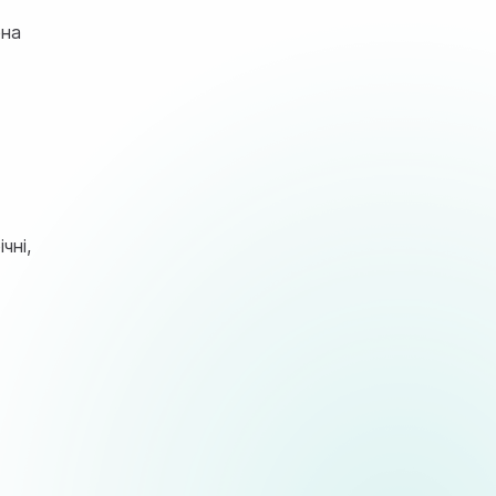
ена
чні,