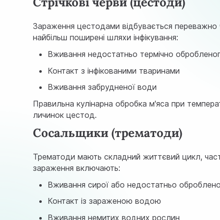
Стрічкові черви (цестоди)
Зараження цестодами відбувається переважно 
найбільш поширені шляхи інфікування:
Вживання недостатньо термічно обробленог
Контакт з інфікованими тваринами
Вживання забрудненої води
Правильна кулінарна обробка м'яса при темпера
личинок цестод.
Сосальщики (трематоди)
Трематоди мають складний життєвий цикл, час
зараження включають:
Вживання сирої або недостатньо оброблено
Контакт із зараженою водою
Вживання немитих водних рослин