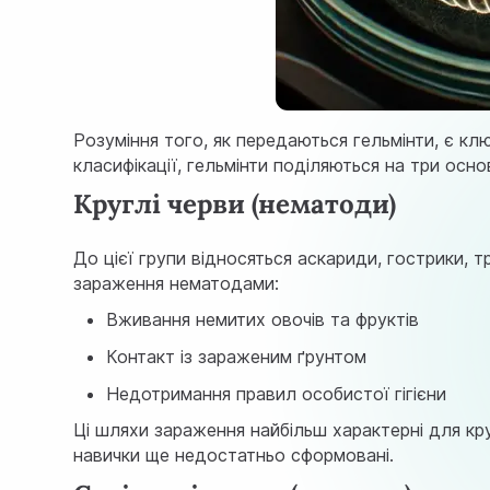
Розуміння того, як передаються гельмінти, є кл
класифікації, гельмінти поділяються на три основ
Круглі черви (нематоди)
До цієї групи відносяться аскариди, гострики, т
зараження нематодами:
Вживання немитих овочів та фруктів
Контакт із зараженим ґрунтом
Недотримання правил особистої гігієни
Ці шляхи зараження найбільш характерні для круг
навички ще недостатньо сформовані.