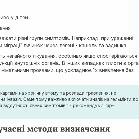
ливо у дітей
вання
важати різні групи симптомів. Наприклад, при ураженні
 міграції личинок через легені - кашель та задишка.
ть негайного лікування, особливо якщо спостерігаються
кції внутрішніх органів. В інших випадках глисти в орга
інімальними проявами, що ускладнює їх виявлення без
 скаргами на хронічну втому та розлади травлення, не
а інвазія. Саме тому важливо включати аналіз на гельмінти до
 відсутності явних симптомів," - рекомендує лікар-
сучасні методи визначення