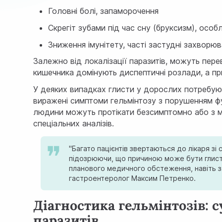
Головні болі, запаморочення
Скрегіт зубами під час сну (бруксизм), особ
Зниження імунітету, часті застудні захворю
Залежно від локалізації паразитів, можуть пере
кишечника домінують диспептичні розлади, а при
У деяких випадках глисти у дорослих потребую
виражені симптоми гельмінтозу з порушенням фун
людини можуть протікати безсимптомно або з м
спеціальних аналізів.
"Багато пацієнтів звертаються до лікаря зі
підозрюючи, що причиною може бути глистн
планового медичного обстеження, навіть за
гастроентеролог Максим Петренко.
Діагностика гельмінтозів: 
паразитів