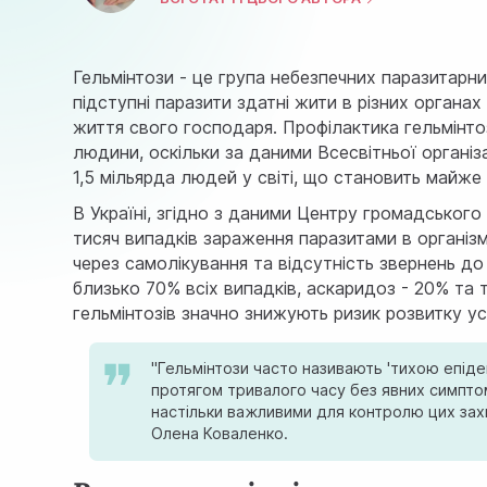
Гельмінтози - це група небезпечних паразитарни
підступні паразити здатні жити в різних органа
життя свого господаря. Профілактика гельмінт
людини, оскільки за даними Всесвітньої органі
1,5 мільярда людей у світі, що становить майж
В Україні, згідно з даними Центру громадськог
тисяч випадків зараження паразитами в організ
через самолікування та відсутність звернень до 
близько 70% всіх випадків, аскаридоз - 20% та 
гельмінтозів значно знижують ризик розвитку у
"Гельмінтози часто називають 'тихою епіде
протягом тривалого часу без явних симпто
настільки важливими для контролю цих зах
Олена Коваленко.