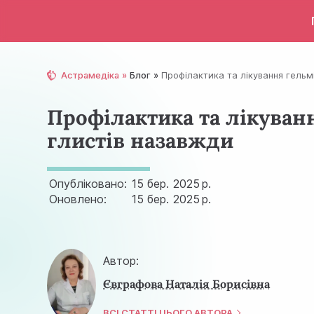
Астрамедіка
Блог
Профілактика та лікування гельмі
Профілактика та лікуванн
глистів назавжди
Опубліковано:
15 бер.
2025 р.
Оновлено:
15 бер.
2025 р.
Автор:
Євграфова Наталія Борисівна
ВСІ СТАТТІ ЦЬОГО АВТОРА