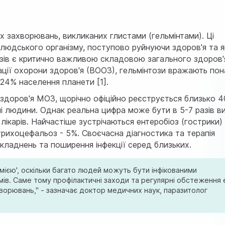
х захворювань, викликаних глистами (гельмінтами). Ці
х людського організму, поступово руйнуючи здоров'я та я
озів є критично важливою складовою загального здоров'
зації охорони здоров'я (ВООЗ), гельмінтози вражають по
е 24% населення планети
[1]
.
о здоров'я МОЗ, щорічно офіційно реєструється близько 
мі людини. Однак реальна цифра може бути в 5-7 разів 
лікарів. Найчастіше зустрічаються ентеробіоз (гострики) 
трихоцефальоз - 5%. Своєчасна діагностика та терапія
складнень та поширення інфекції серед близьких.
мією', оскільки багато людей можуть бути інфікованими
мів. Саме тому профілактичні заходи та регулярні обстеження 
ворювань," - зазначає доктор медичних наук, паразитолог