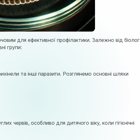
ючовим для ефективної профілактики. Залежно від біолог
ні групи:
рихінели та інші паразити. Розглянемо основні шляхи
лих червів, особливо для дитячого віку, коли гігієнічні