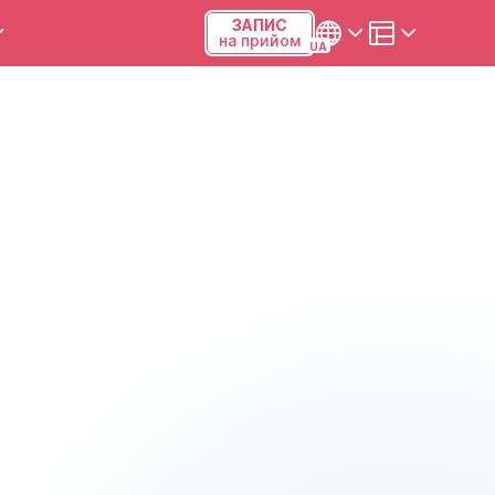
ЗАПИС
на прийом
и та калькулятори
Українська
Русский
Київ, р-н Подільський,
Виноградар, вул.Межова, 23Б,
04123
+38 (068) 371-12-29
Viber
ПН-ПТ
08:00-19:00
СБ
09:00-15:00