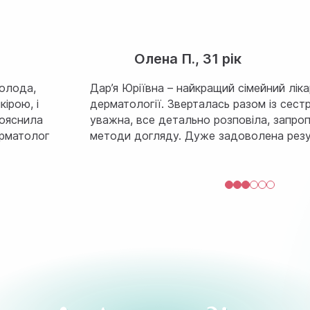
Олена П., 31 рік
Молода,
Дар’я Юріївна – найкращий сімейний ліка
ірою, і
дерматології. Зверталась разом із сес
пояснила
уважна, все детально розповіла, запро
ерматолог
методи догляду. Дуже задоволена резу