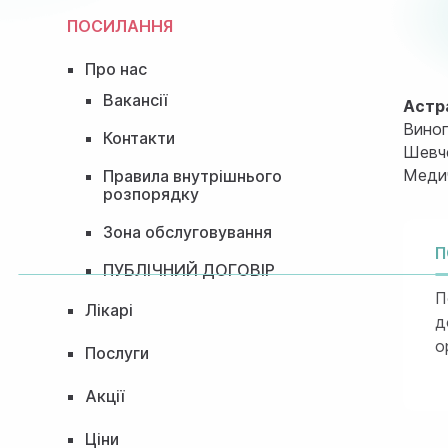
ПОСИЛАННЯ
Про нас
Вакансії
Астр
Виног
Контакти
Шевче
Медич
Правила внутрішнього
розпорядку
Зона обслуговування
П
ПУБЛІЧНИЙ ДОГОВІР
П
Лікарі
д
о
Послуги
Акції
Ціни