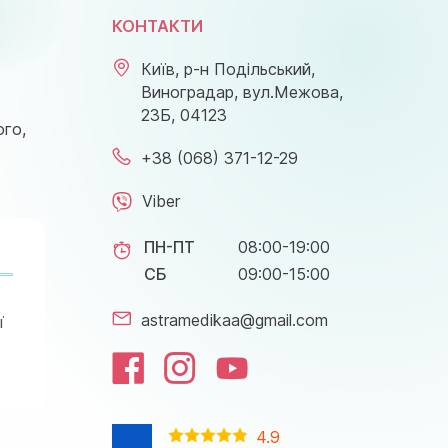
КОНТАКТИ
Київ, р-н Подільський,
Виноградар, вул.Межова,
23Б, 04123
ого,
+38 (068) 371-12-29
Viber
ПН-ПТ
08:00-19:00
СБ
09:00-15:00
astramedikaa@gmail.com
ї
4.9