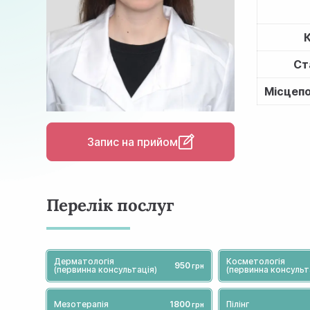
Ст
Місцеп
Запис на прийом
Перелік послуг
Дерматологія
Косметологія
950
(первинна консультація)
(первинна консульт
Мезотерапія
1800
Пілінг