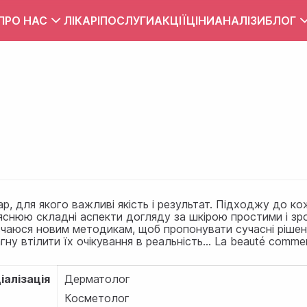
ПРО НАС
ЛІКАРІ
ПОСЛУГИ
АКЦІЇ
ЦІНИ
АНАЛІЗИ
БЛОГ
Вакансії
Тест
Контакти
Правила внутрішнього розпорядку
Зона обслуговування
ПУБЛІЧНИЙ ДОГОВІР
ар, для якого важливі якість і результат. Підходжу до к
снюю складні аспекти догляду за шкірою простими і зро
чаюся новим методикам, щоб пропонувати сучасні рішен
гну втілити їх очікування в реальність...
La beauté commen
іалізація
Дерматолог
Косметолог