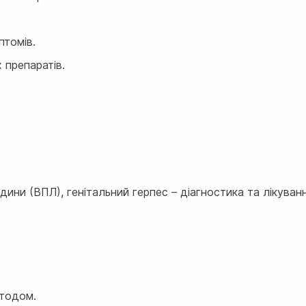
птомів.
 препаратів.
юдини (ВПЛ), генітальний герпес – діагностика та лікуванн
етодом.