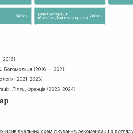
Електропорація
500
700
(безін'єкційна мезотерапія)
 2016)
О. Богомольця (2016 — 2021)
ологія (2021–2023)
Paul», Лілль, Франція (2023–2024)
кар
ір індивідуальних схем лікування, рекомендації з догляд