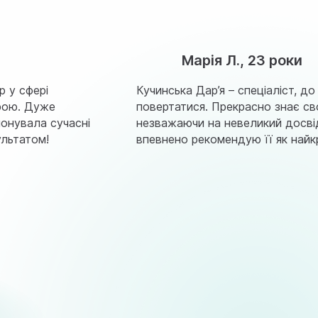
Марія Л., 23 роки
р у сфері
Кучинська Дар’я – спеціаліст, до
трою. Дуже
повертатися. Прекрасно знає св
понувала сучасні
незважаючи на невеликий досві
льтатом!
впевнено рекомендую її як най