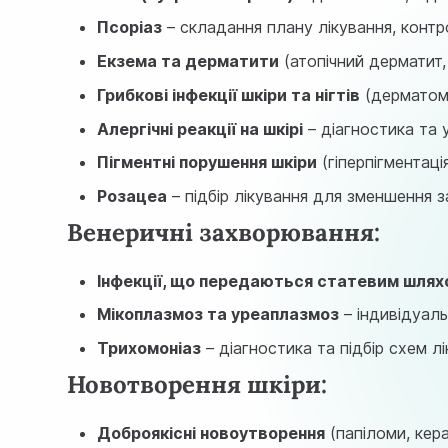
Псоріаз
– складання плану лікування, контр
Екзема та дерматити
(атопічний дерматит,
Грибкові інфекції шкіри та нігтів
(дерматомі
Алергічні реакції на шкірі
– діагностика та 
Пігментні порушення шкіри
(гіперпігментація
Розацеа
– підбір лікування для зменшення 
Венеричні захворювання:
Інфекції, що передаються статевим шлях
Мікоплазмоз та уреаплазмоз
– індивідуаль
Трихомоніаз
– діагностика та підбір схем лі
Новотворення шкіри:
Доброякісні новоутворення
(папіломи, кер