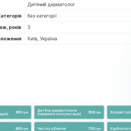
Дитячий дерматолог
Категорія
без категорії
аж, років
3
оложення
Київ, Україна
Дитяча дерматологія
950
950
Біоревіталі
ація)
(первинна консультація)
850
Чистка обличчя
700
Карбоксите