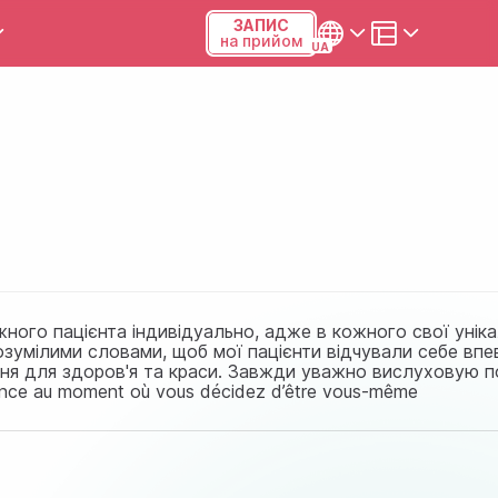
ЗАПИС
на прийом
и та калькулятори
Українська
Русский
Київ, р-н Подільський,
Виноградар, вул.Межова, 23Б,
04123
+38 (068) 371-12-29
ожного пацієнта індивідуально, адже в кожного свої уніка
зумілими словами, щоб мої пацієнти відчували себе впе
Viber
ня для здоров'я та краси. Завжди уважно вислуховую по
ce au moment où vous décidez d’être vous-même
ПН-ПТ
08:00-19:00
СБ
09:00-15:00