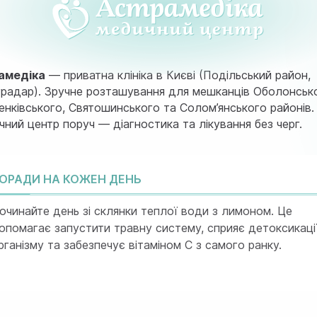
амедіка
— приватна клініка в Києві (Подільський район,
радар). Зручне розташування для мешканців Оболонськ
нківського, Святошинського та Солом’янського районів.
ний центр поруч — діагностика та лікування без черг.
ОРАДИ НА КОЖЕН ДЕНЬ
очинайте день зі склянки теплої води з лимоном. Це
опомагає запустити травну систему, сприяє детоксикаці
рганізму та забезпечує вітаміном C з самого ранку.