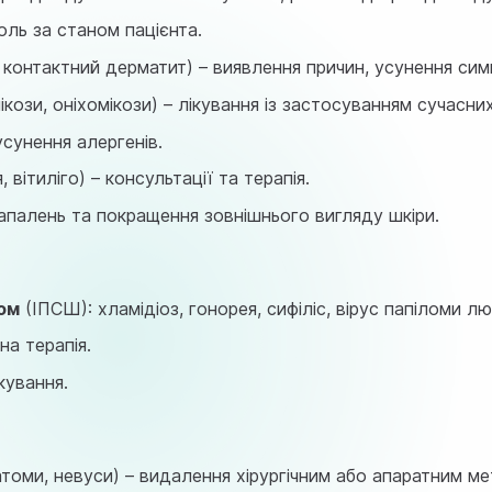
оль за станом пацієнта.
 контактний дерматит) – виявлення причин, усунення сим
кози, оніхомікози) – лікування із застосуванням сучасних
усунення алергенів.
, вітиліго) – консультації та терапія.
запалень та покращення зовнішнього вигляду шкіри.
ом
(ІПСШ): хламідіоз, гонорея, сифіліс, вірус папіломи л
на терапія.
кування.
атоми, невуси) – видалення хірургічним або апаратним м