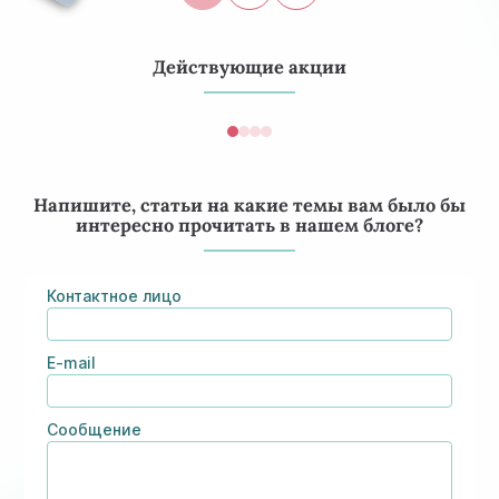
Действующие акции
Напишите, статьи на какие темы вам было бы
интересно прочитать в нашем блоге?
Контактное лицо
E-mail
Консультация эндокринолога и диагностика
Сообщение
Скидки и акции на массаж в Киеве
щитовидной железы
Диагностика щитовидной железы
Акция: 20% скидки на консультации врачей!