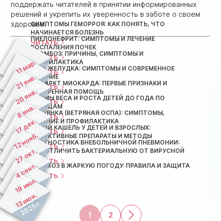
поддержать читателей в принятии информированных
решений и укрепить их уверенность в заботе о своем
здоровье.
СИМПТОМЫ ГЕМОРРОЯ: КАК ПОНЯТЬ, ЧТО
НАЧИНАЕТСЯ БОЛЕЗНЬ
ПИЕЛОНЕФРИТ: СИМПТОМЫ И ЛЕЧЕНИЕ
ЧИТАТЬ
ВОСПАЛЕНИЯ ПОЧЕК
ТРОМБОЗ: ПРИЧИНЫ, СИМПТОМЫ И
ЧИТАТЬ
11 мар.
ПРОФИЛАКТИКА
ЯЗВА ЖЕЛУДКА: СИМПТОМЫ И СОВРЕМЕННОЕ
2026 г.
ЧИТАТЬ
21 янв.
ЛЕЧЕНИЕ
ИНФАРКТ МИОКАРДА: ПЕРВЫЕ ПРИЗНАКИ И
2026 г.
ЧИТАТЬ
20 янв.
ЭКСТРЕННАЯ ПОМОЩЬ
НОРМЫ ВЕСА И РОСТА ДЕТЕЙ ДО ГОДА ПО
2026 г.
ЧИТАТЬ
МЕСЯЦАМ
8 янв.
ВЕТРЯНКА (ВЕТРЯНАЯ ОСПА): СИМПТОМЫ,
2026 г.
ЧИТАТЬ
17 дек.
ЛЕЧЕНИЕ И ПРОФИЛАКТИКА
СУХОЙ КАШЕЛЬ У ДЕТЕЙ И ВЗРОСЛЫХ:
2025 г.
ЧИТАТЬ
12 нояб.
ЭФФЕКТИВНЫЕ ПРЕПАРАТЫ И МЕТОДЫ
ДИАГНОСТИКА ВНЕБОЛЬНИЧНОЙ ПНЕВМОНИИ:
2025 г.
ЧИТАТЬ
27 окт.
КАК ОТЛИЧИТЬ БАКТЕРИАЛЬНУЮ ОТ ВИРУСНОЙ
2025 г.
ЧИТАТЬ
4 сент.
ВАРИКОЗ В ЖАРКУЮ ПОГОДУ: ПРАВИЛА И ЗАЩИТА
2025 г.
ЧИТАТЬ
19 июл.
2025 г.
13 июн.
2025 г.
1
2