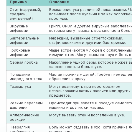
Причина
Описание
Отит (наружный,
Воспаление уха различной локализации. Ч
средний,
возникает после купания или как осложне
внутренний)
простуды.
Вирусные
Грипп, ОРВИ и другие вирусные заболеван
инфекции
которые могут вызвать воспаление и боль 
Бактериальные
Инфекции, вызванные стрептококками,
инфекции
стафилококками и другими бактериями.
Грибковые
Чаще встречаются у людей с ослабленным
инфекции
иммунитетом. Могут вызывать зуд и боль в 
Серная пробка
Накопление ушной серы, которое может в
заложенность и боль в ухе.
Попадание
Частая причина у детей. Требует немедле
инородного тела
обращения к врачу.
Травмы уха
Могут возникнуть при неосторожном
использовании ватных палочек или других
предметов.
Резкие перепады
Происходят при взлёте и посадке самолёт
давления
нырянии и других ситуациях.
Аллергические
Могут вызвать отёк и воспаление в ухе.
реакции
Невралгия
Боль может отдавать в ухо, хотя причина 
тройничного
нервах лица.