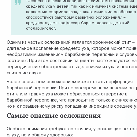
"Особенно опасно игнорировать симптомы воспаления
среднего уха у детей, так как их иммунная система ещ
полностью сформирована, а анатомические особеннос
способствуют быстрому развитию осложнений," –
предупреждает профессор Сара Андерсон, детский
отоларинголог.
Одним из частых осложнений является хронический отит –
длительное воспаление среднего уха, которое может прив
необратимым изменениям барабанной перепонки и слухов
косточек. При этом состоянии пациенты часто жалуются на
периодические обострения с выделениями из уха и постеп
снижение слуха.
Более серьезным осложнением может стать перфорация
барабанной перепонки. При несвоевременном лечении ост
отита или травме уха может образоваться отверстие в
барабанной перепонке, что приводит не только к снижению
но и к повышенному риску попадания инфекции в среднее у
Самые опасные осложнения
Особого внимания требуют состояния, угрожающие не тол
слуху, но и общему здоровью: