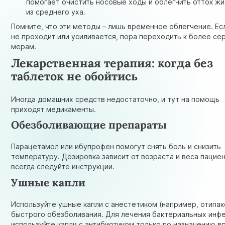
помогает очистить носовые ходы и облегчить отток ж
из среднего уха.
Помните, что эти методы – лишь временное облегчение. Ес
не проходит или усиливается, пора переходить к более с
мерам.
Лекарственная терапия: когда без
таблеток не обойтись
Иногда домашних средств недостаточно, и тут на помощь
приходят медикаменты.
Обезболивающие препараты
Парацетамол или ибупрофен помогут снять боль и снизить
температуру. Дозировка зависит от возраста и веса пациен
всегда следуйте инструкции.
Ушные капли
Используйте ушные капли с анестетиком (например, отипак
быстрого обезболивания. Для лечения бактериальных инф
используйте капли с антибиотиком только по назначению в