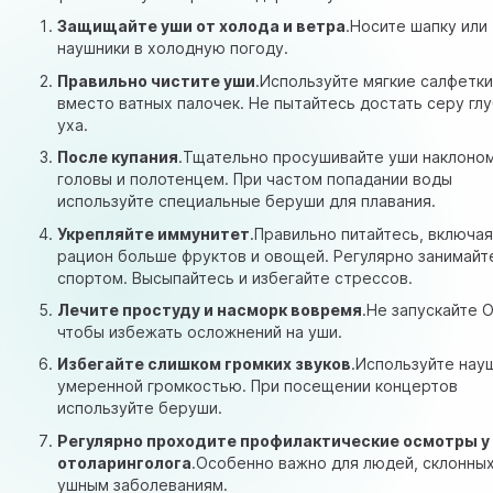
Защищайте уши от холода и ветра
.Носите шапку или
наушники в холодную погоду.
Правильно чистите уши
.Используйте мягкие салфетк
вместо ватных палочек. Не пытайтесь достать серу глу
уха.
После купания
.Тщательно просушивайте уши наклоно
головы и полотенцем. При частом попадании воды
используйте специальные беруши для плавания.
Укрепляйте иммунитет
.Правильно питайтесь, включая
рацион больше фруктов и овощей. Регулярно занимайт
спортом. Высыпайтесь и избегайте стрессов.
Лечите простуду и насморк вовремя
.Не запускайте 
чтобы избежать осложнений на уши.
Избегайте слишком громких звуков
.Используйте нау
умеренной громкостью. При посещении концертов
используйте беруши.
Регулярно проходите профилактические осмотры у
отоларинголога
.Особенно важно для людей, склонных
ушным заболеваниям.