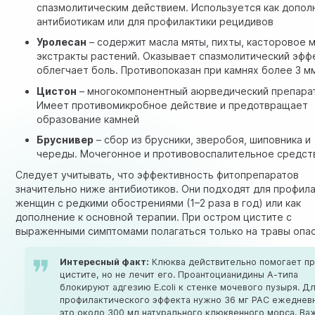
спазмолитическим действием. Используется как допол
антибиотикам или для профилактики рецидивов
Уролесан
– содержит масла мяты, пихты, касторовое 
экстракты растений. Оказывает спазмолитический эфф
облегчает боль. Противопоказан при камнях более 3 м
Цистон
– многокомпонентный аюрведический препарат
Имеет противомикробное действие и предотвращает
образование камней
Бруснивер
– сбор из брусники, зверобоя, шиповника и
череды. Мочегонное и противовоспалительное средст
Следует учитывать, что эффективность фитопрепаратов
значительно ниже антибиотиков. Они подходят для профила
женщин с редкими обострениями (1–2 раза в год) или как
дополнение к основной терапии. При остром цистите с
выраженными симптомами полагаться только на травы опас
Интересный факт:
Клюква действительно помогает п
цистите, но не лечит его. Проантоцианидины А-типа
блокируют адгезию E.coli к стенке мочевого пузыря. Д
профилактического эффекта нужно 36 мг PAC ежедневн
это около 300 мл натурального клюквенного морса. Ва