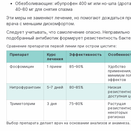
Обезболивающие: ибупрофен 400 мг или но-шпа (дрот
40–80 мг для снятия спазма
Эти меры не заменяют лечение, но помогают дождаться п
врача с меньшим дискомфортом.
Следует учитывать, что самолечение опасно. Неправильно
подобранный антибиотик формирует резистентность бакте
Сравнение препаратов первой линии при остром цистите:
Препарат
Курс
Эффективность
Особеннос
лечения
Фосфомицин
1 прием
85–90%
Удобство
применения
минимум по
эффектов
Нитрофурантоин
5–7 дней
80–85%
Низкая
резистентно
доступная ц
Триметоприм
3 дня
75–80%
Растущая
резистентно
некоторых
регионах
Выбор препарата делает врач на основании анализов и анамнеза.