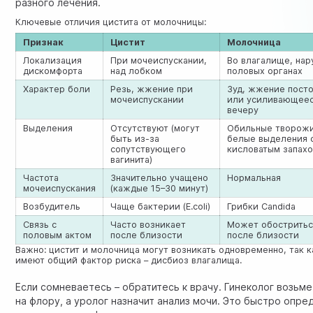
разного лечения.
Ключевые отличия цистита от молочницы:
Признак
Цистит
Молочница
Локализация
При мочеиспускании,
Во влагалище, на
дискомфорта
над лобком
половых органах
Характер боли
Резь, жжение при
Зуд, жжение пост
мочеиспускании
или усиливающеес
вечеру
Выделения
Отсутствуют (могут
Обильные творож
быть из-за
белые выделения 
сопутствующего
кисловатым запах
вагинита)
Частота
Значительно учащено
Нормальная
мочеиспускания
(каждые 15–30 минут)
Возбудитель
Чаще бактерии (E.coli)
Грибки Candida
Связь с
Часто возникает
Может обостритьс
половым актом
после близости
после близости
Важно: цистит и молочница могут возникать одновременно, так к
имеют общий фактор риска – дисбиоз влагалища.
Если сомневаетесь – обратитесь к врачу.
Гинеколог
возьме
на флору, а уролог назначит анализ мочи. Это быстро опре