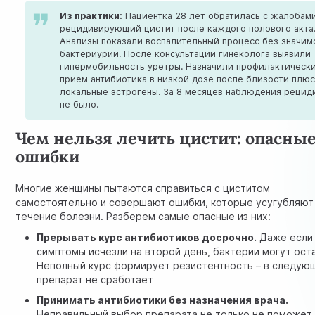
Из практики:
Пациентка 28 лет обратилась с жалобами
рецидивирующий цистит после каждого полового акта
Анализы показали воспалительный процесс без значим
бактериурии. После консультации гинеколога выявили
гипермобильность уретры. Назначили профилактическ
прием антибиотика в низкой дозе после близости плю
локальные эстрогены. За 8 месяцев наблюдения рецид
не было.
Чем нельзя лечить цистит: опасны
ошибки
Многие женщины пытаются справиться с циститом
самостоятельно и совершают ошибки, которые усугубляют
течение болезни. Разберем самые опасные из них:
Прерывать курс антибиотиков досрочно.
Даже если
симптомы исчезли на второй день, бактерии могут ост
Неполный курс формирует резистентность – в следую
препарат не сработает
Принимать антибиотики без назначения врача.
Неправильный выбор препарата не только не поможет,