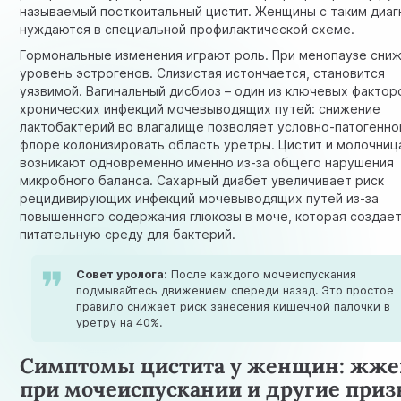
называемый посткоитальный цистит. Женщины с таким диа
нуждаются в специальной профилактической схеме.
Гормональные изменения играют роль. При менопаузе сни
уровень эстрогенов. Слизистая истончается, становится
уязвимой. Вагинальный дисбиоз – один из ключевых фактор
хронических инфекций мочевыводящих путей: снижение
лактобактерий во влагалище позволяет условно-патогенно
флоре колонизировать область уретры. Цистит и молочниц
возникают одновременно именно из-за общего нарушения
микробного баланса. Сахарный диабет увеличивает риск
рецидивирующих инфекций мочевыводящих путей из-за
повышенного содержания глюкозы в моче, которая создае
питательную среду для бактерий.
Совет уролога:
После каждого мочеиспускания
подмывайтесь движением спереди назад. Это простое
правило снижает риск занесения кишечной палочки в
уретру на 40%.
Симптомы цистита у женщин: жже
при мочеиспускании и другие приз