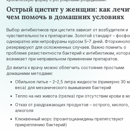
Острый цистит у женщин: как лечи
чем помочь в домашних условиях
Выбор антибиотиков при цистите зависит от возбудителя и
чувствительности к препаратам. Золотой стандарт – фосф
однократно или нитрофураны курсом 5–7 дней. Фторхинол
резервируют для осложненных случаев. Важно помнить о
проблеме
резистентности бактерий к антибиотикам
, котор
возникает при неправильном применении препаратов.
До визита к врачу можно облегчить состояние простыми
домашними методами:
Обильное питье – 2–2,5 литра жидкости (примерно 30 мл
веса) для механического вымывания бактерий
Тепло на низ живота (грелка) при отсутствии крови в м
Отказ от раздражающих продуктов – острого, кислого,
алкоголя
Клюквенный морс (проантоцианидины препятствуют
прикреплению бактерий)