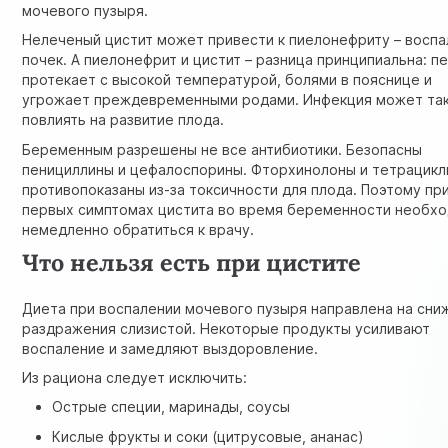
мочевого пузыря.
Нелеченый цистит может привести к пиелонефриту – восп
почек. А пиелонефрит и цистит – разница принципиальна: п
протекает с высокой температурой, болями в пояснице и
угрожает преждевременными родами. Инфекция может та
повлиять на развитие плода.
Беременным разрешены не все антибиотики. Безопасны
пенициллины и цефалоспорины. Фторхинолоны и тетрацик
противопоказаны из-за токсичности для плода. Поэтому пр
первых симптомах цистита во время беременности необх
немедленно обратиться к врачу.
Что нельзя есть при цистите
Диета при воспалении мочевого пузыря направлена на сни
раздражения слизистой. Некоторые продукты усиливают
воспаление и замедляют выздоровление.
Из рациона следует исключить:
Острые специи, маринады, соусы
Кислые фрукты и соки (цитрусовые, ананас)