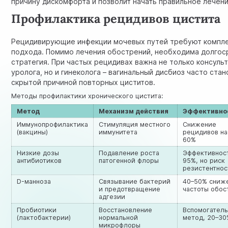
причину дискомфорта и позволит начать правильное лечени
Профилактика рецидивов цистита
Рецидивирующие инфекции мочевых путей требуют компл
подхода. Помимо лечения обострений, необходима долгос
стратегия. При частых рецидивах важна не только консуль
уролога, но и гинеколога – вагинальный дисбиоз часто стан
скрытой причиной повторных циститов.
Методы профилактики хронического цистита:
Метод
Механизм действия
Эффективно
Иммунопрофилактика
Стимуляция местного
Снижение
(вакцины)
иммунитета
рецидивов на
60%
Низкие дозы
Подавление роста
Эффективнос
антибиотиков
патогенной флоры
95%, но риск
резистентнос
D-манноза
Связывание бактерий
40–50% сниж
и предотвращение
частоты обос
адгезии
Пробиотики
Восстановление
Вспомогател
(лактобактерии)
нормальной
метод, 20–3
микрофлоры