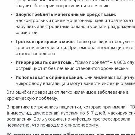
"научит" бактерии сопротивляться лечению
Злоупотреблять мочегонными средствами.
Бесконтрольный прием мочегонных чаев и трав может
нарушить электролитный баланс и усилить раздражени
слизистой
Греться при крови в моче.
Тепло расширяет сосуды –
кровотечение усилится. При геморрагическом цистите 
строго запрещена
Игнорировать симптомы.
"Само пройдет" – в 60% сл
острый цистит без лечения становится хроническим
Использовать спринцевания.
Они вымывают защитн
микрофлору влагалища и могут занести инфекцию выш
Эти ошибки превращают легко излечимое заболевание в
хроническую проблему.
В практике встречались пациентки, которые принимали НП
(нимесулид, диклофенак) курсами по 5–7 дней, маскируя с
воспаления. Боль уходила, но инфекция прогрессировала
незаметно, что приводило к пиелонефриту.
К какому врачу обращаться при цис