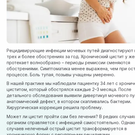
Рецидивирующие инфекции мочевых путей диагностируют 
трех и более обострениях за год. Хронический цистит у ж
протекает волнообразно – периоды ремиссии сменяются
обострениями. Симптоматика менее выражена, чем при ос
процессе. Боль тупая, позывы учащены умеренно.
В нашей практике мы наблюдали пациентку 34 лет с хрони
циститом, который обострялся каждые 2–3 месяца. После
детального обследования выявили дивертикул мочевого пу
анатомический дефект, в котором скапливались бактерии.
Хирургическая коррекция решила проблему.
Может ли цистит пройти сам без лечения? В редких случая
организм справляется с инфекцией самостоятельно. Однак
случаев нелеченый острый цистит трансформируется в
хроническую форму с регулярными рецидивами.