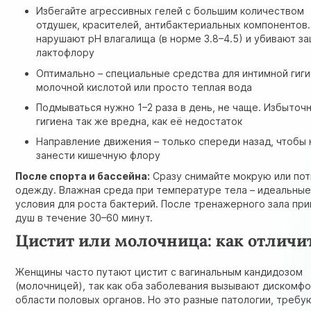
Избегайте агрессивных гелей с большим количеством
отдушек, красителей, антибактериальных компонентов.
нарушают pH влагалища (в норме 3.8–4.5) и убивают з
лактофлору
Оптимально – специальные средства для интимной гиги
молочной кислотой или просто теплая вода
Подмываться нужно 1–2 раза в день, не чаще. Избыточ
гигиена так же вредна, как её недостаток
Направление движения – только спереди назад, чтобы 
занести кишечную флору
После спорта и бассейна:
Сразу снимайте мокрую или по
одежду. Влажная среда при температуре тела – идеальны
условия для роста бактерий. После тренажерного зала пр
душ в течение 30–60 минут.
Цистит или молочница: как отличи
Женщины часто путают цистит с вагинальным кандидозом
(
молочницей
), так как оба заболевания вызывают дискомфо
области половых органов. Но это разные патологии, треб