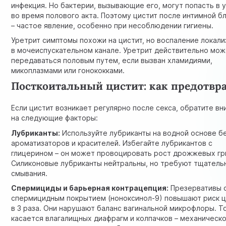
инфекция. Но бактерии, вызывающие его, могут попасть в 
во время полового акта. Поэтому цистит после интимной б
– частое явление, особенно при несоблюдении гигиены.
Уретрит симптомы похожи на цистит, но воспаление локали
в мочеиспускательном канале. Уретрит действительно мо
передаваться половым путем, если вызван хламидиями,
микоплазмами или гонококками.
Посткоитальный цистит: как предотвр
Если цистит возникает регулярно после секса, обратите в
на следующие факторы:
Лубриканты:
Используйте лубриканты на водной основе б
ароматизаторов и красителей. Избегайте лубрикантов с
глицерином – он может провоцировать рост дрожжевых гр
Силиконовые лубриканты нейтральны, но требуют тщатель
смывания.
Спермициды и барьерная контрацепция:
Презервативы 
спермицидным покрытием (ноноксинол-9) повышают риск ц
в 3 раза. Они нарушают баланс вагинальной микрофлоры. Т
касается влагалищных диафрагм и колпачков – механическ