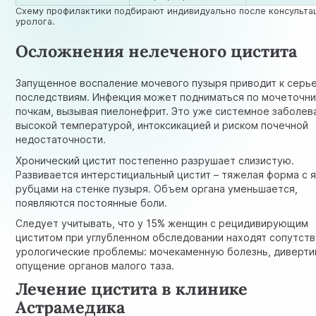
Схему профилактики подбирают индивидуально после консульта
уролога.
Осложнения нелеченого цистита
Запущенное воспаление мочевого пузыря приводит к серь
последствиям. Инфекция может подниматься по мочеточни
почкам, вызывая пиелонефрит. Это уже системное заболев
высокой температурой, интоксикацией и риском почечной
недостаточности.
Хронический цистит постепенно разрушает слизистую.
Развивается интерстициальный цистит – тяжелая форма с я
рубцами на стенке пузыря. Объем органа уменьшается,
появляются постоянные боли.
Следует учитывать, что у 15% женщин с рецидивирующим
циститом при углубленном обследовании находят сопутс
урологические проблемы: мочекаменную болезнь, диверти
опущение органов малого таза.
Лечение цистита в клинике
Астрамедика