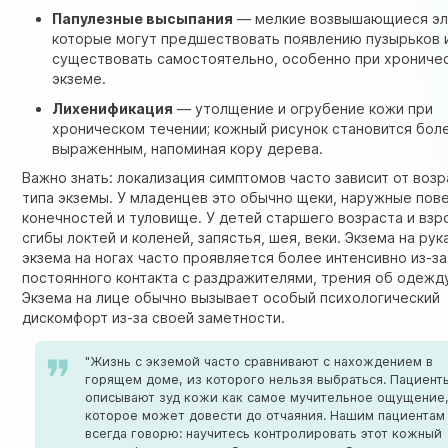
Папулезные высыпания
— мелкие возвышающиеся эл
которые могут предшествовать появлению пузырьков 
существовать самостоятельно, особенно при хрониче
экземе.
Лихенификация
— утолщение и огрубение кожи при
хроническом течении; кожный рисунок становится бол
выраженным, напоминая кору дерева.
Важно знать: локализация симптомов часто зависит от возр
типа экземы. У младенцев это обычно щеки, наружные пов
конечностей и туловище. У детей старшего возраста и вз
сгибы локтей и коленей, запястья, шея, веки. Экзема на рук
экзема на ногах часто проявляется более интенсивно из-за
постоянного контакта с раздражителями, трения об одежду
Экзема на лице обычно вызывает особый психологический
дискомфорт из-за своей заметности.
"Жизнь с экземой часто сравнивают с нахождением в
горящем доме, из которого нельзя выбраться. Пациент
описывают зуд кожи как самое мучительное ощущение
которое может довести до отчаяния. Нашим пациентам
всегда говорю: научитесь контролировать этот кожный