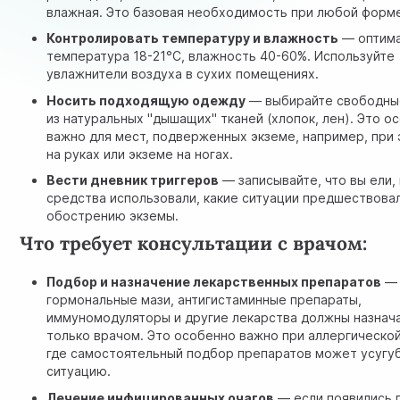
влажная. Это базовая необходимость при любой форм
Контролировать температуру и влажность
— оптим
температура 18-21°C, влажность 40-60%. Используйте
увлажнители воздуха в сухих помещениях.
Носить подходящую одежду
— выбирайте свободны
из натуральных "дышащих" тканей (хлопок, лен). Это о
важно для мест, подверженных экземе, например, при
на руках или экземе на ногах.
Вести дневник триггеров
— записывайте, что вы ели,
средства использовали, какие ситуации предшествова
обострению экземы.
Что требует консультации с врачом:
Подбор и назначение лекарственных препаратов
—
гормональные мази, антигистаминные препараты,
иммуномодуляторы и другие лекарства должны назнач
только врачом. Это особенно важно при аллергической
где самостоятельный подбор препаратов может усугу
ситуацию.
Лечение инфицированных очагов
— если появились 