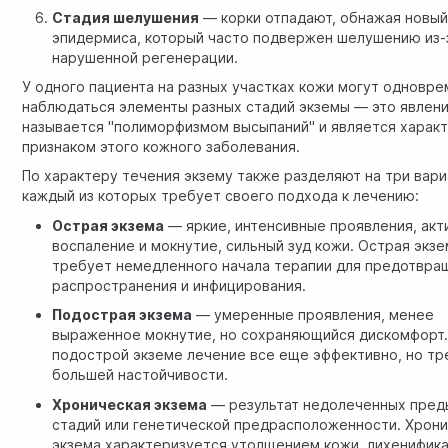
Стадия шелушения
— корки отпадают, обнажая новый
эпидермиса, который часто подвержен шелушению из-
нарушенной регенерации.
У одного пациента на разных участках кожи могут одновр
наблюдаться элементы разных стадий экземы — это явлен
называется "полиморфизмом высыпаний" и является харак
признаком этого кожного заболевания.
По характеру течения экзему также разделяют на три вари
каждый из которых требует своего подхода к лечению:
Острая экзема
— яркие, интенсивные проявления, акт
воспаление и мокнутие, сильный зуд кожи. Острая экз
требует немедленного начала терапии для предотвра
распространения и инфицирования.
Подострая экзема
— умеренные проявления, менее
выраженное мокнутие, но сохраняющийся дискомфорт.
подострой экземе лечение все еще эффективно, но тр
большей настойчивости.
Хроническая экзема
— результат недолеченных пре
стадий или генетической предрасположенности. Хрон
экзема характеризуется утолщением кожи, лихенифика