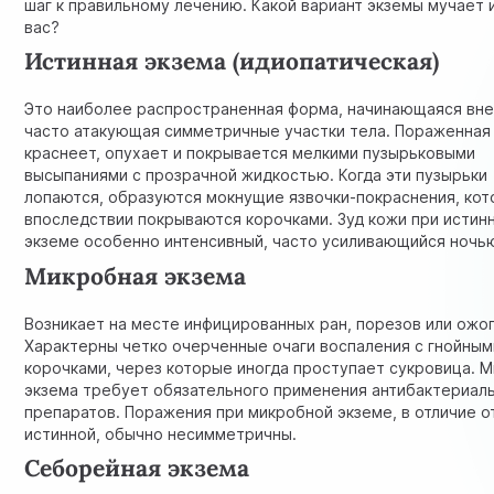
шаг к правильному лечению. Какой вариант экземы мучает
вас?
Истинная экзема (идиопатическая)
Это наиболее распространенная форма, начинающаяся вне
часто атакующая симметричные участки тела. Пораженная
краснеет, опухает и покрывается мелкими пузырьковыми
высыпаниями с прозрачной жидкостью. Когда эти пузырьки
лопаются, образуются мокнущие язвочки-покраснения, ко
впоследствии покрываются корочками. Зуд кожи при истин
экземе особенно интенсивный, часто усиливающийся ночь
Микробная экзема
Возникает на месте инфицированных ран, порезов или ожог
Характерны четко очерченные очаги воспаления с гнойным
корочками, через которые иногда проступает сукровица. 
экзема требует обязательного применения антибактериал
препаратов. Поражения при микробной экземе, в отличие о
истинной, обычно несимметричны.
Себорейная экзема