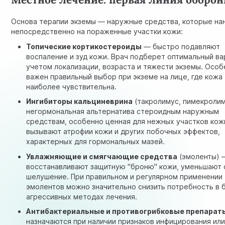
Основа терапии экземы — наружные средства, которые на
непосредственно на пораженные участки кожи:
Топические кортикостероиды
— быстро подавляют
воспаление и зуд кожи. Врач подберет оптимальный ва
учетом локализации, возраста и тяжести экземы. Осо
важен правильный выбор при экземе на лице, где кожа
наиболее чувствительна.
Ингибиторы кальциневрина
(такролимус, пимекроли
негормональная альтернатива стероидным наружным
средствам, особенно ценная для нежных участков кож
вызывают атрофии кожи и других побочных эффектов,
характерных для гормональных мазей.
Увлажняющие и смягчающие средства
(эмоленты) 
восстанавливают защитную "броню" кожи, уменьшают 
шелушение. При правильном и регулярном применении
эмолентов можно значительно снизить потребность в 
агрессивных методах лечения.
Антибактериальные и противогрибковые препарат
назначаются при наличии признаков инфицирования или