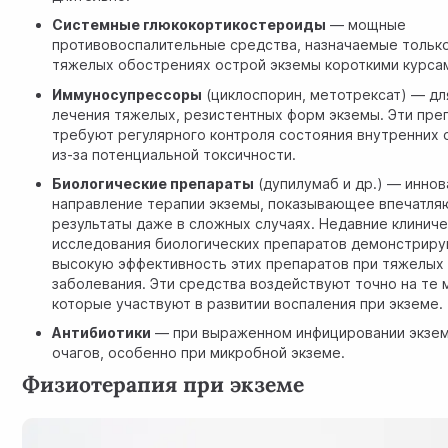
Системные глюкокортикостероиды
— мощные
противовоспалительные средства, назначаемые тольк
тяжелых обострениях острой экземы короткими курса
Иммуносупрессоры
(циклоспорин, метотрексат) — дл
лечения тяжелых, резистентных форм экземы. Эти пре
требуют регулярного контроля состояния внутренних 
из-за потенциальной токсичности.
Биологические препараты
(дупилумаб и др.) — инно
направление терапии экземы, показывающее впечатл
результаты даже в сложных случаях. Недавние
клинич
исследования биологических препаратов
демонстриру
высокую эффективность этих препаратов при тяжелых
заболевания. Эти средства воздействуют точно на те 
которые участвуют в развитии воспаления при экземе.
Антибиотики
— при выраженном инфицировании экзе
очагов, особенно при микробной экземе.
Физиотерапия при экземе