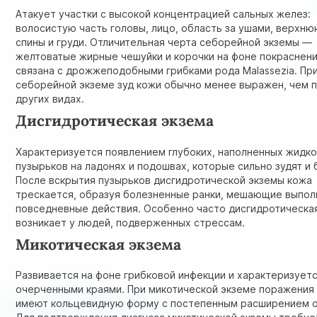
Атакует участки с высокой концентрацией сальных желез:
волосистую часть головы, лицо, область за ушами, верхню
спины и груди. Отличительная черта себорейной экземы —
желтоватые жирные чешуйки и корочки на фоне покраснени
связана с дрожжеподобными грибками рода Malassezia. Пр
себорейной экземе зуд кожи обычно менее выражен, чем 
других видах.
Дисгидротическая экзема
Характеризуется появлением глубоких, наполненных жидк
пузырьков на ладонях и подошвах, которые сильно зудят и 
После вскрытия пузырьков дисгидротической экземы кожа
трескается, образуя болезненные ранки, мешающие выпол
повседневные действия. Особенно часто дисгидротическа
возникает у людей, подверженных стрессам.
Микотическая экзема
Развивается на фоне грибковой инфекции и характеризует
очерченными краями. При микотической экземе поражения
имеют кольцевидную форму с постепенным расширением о