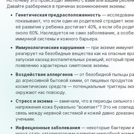
Но почему это происходит именно с вами или вашим ребен
Давайте разберемся в причинах возникновения экземы:
Генетическая предрасположенность
— исследован
показывают, что если один из родителей страдает экзе
её развития у ребенка достигает 40%, а если оба род
около 60%. Наследуется не само заболевание, а особ
иммунной системы и кожного барьера.
Иммунологические нарушения
— при экземе иммунит
реагирует на безобидные вещества как на опасные вра
запуская каскад воспалительных реакций, который при
появлению характерных симптомов экземы.
Воздействие аллергенов
— от безобидной пыльцы р
до агрессивной бытовой химии, от пищевых продуктов
косметических средств — потенциальные триггеры эк
окружают нас повсюду.
Стресс и экзема
— замечали, что в периоды сильного
напряжения кожа буквально "вскипает"? Это не совпад
связь между нервной системой и кожей давно доказан
учеными.
Инфекционные заболевания
— некоторые бактерии и
могут стать катализаторами развития микробной экзем