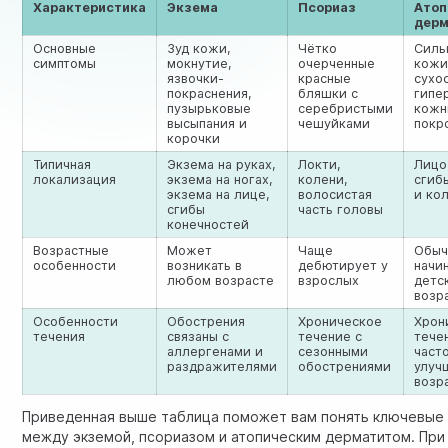
Характеристика
Экзема
Псориаз
Атоп
дерм
Основные
Зуд кожи,
Чётко
Силь
симптомы
мокнутие,
очерченные
кожи
язвочки-
красные
сухо
покраснения,
бляшки с
гипе
пузырьковые
серебристыми
кожн
высыпания и
чешуйками
покр
корочки
Типичная
Экзема на руках,
Локти,
Лицо
локализация
экзема на ногах,
колени,
сгиб
экзема на лице,
волосистая
и ко
сгибы
часть головы
конечностей
Возрастные
Может
Чаще
Обыч
особенности
возникать в
дебютирует у
начи
любом возрасте
взрослых
детс
возр
Особенности
Обострения
Хроническое
Хрон
течения
связаны с
течение с
тече
аллергенами и
сезонными
част
раздражителями
обострениями
улуч
возр
Приведенная выше таблица поможет вам понять ключевые
между экземой, псориазом и атопическим дерматитом. При