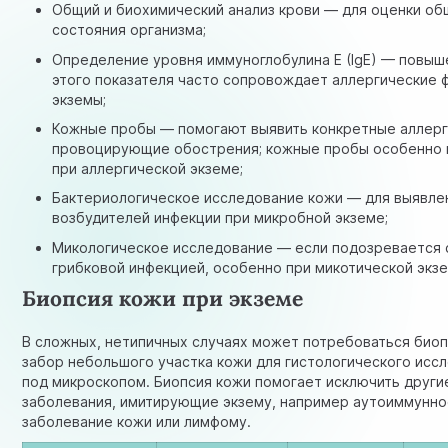
Общий и биохимический анализ крови — для оценки об
состояния организма;
Определение уровня иммуноглобулина E (IgE) — повыш
этого показателя часто сопровождает аллергические
экземы;
Кожные пробы — помогают выявить конкретные аллерг
провоцирующие обострения; кожные пробы особенно
при аллергической экземе;
Бактериологическое исследование кожи — для выявле
возбудителей инфекции при микробной экземе;
Микологическое исследование — если подозревается 
грибковой инфекцией, особенно при микотической экз
Биопсия кожи при экземе
В сложных, нетипичных случаях может потребоваться био
забор небольшого участка кожи для гистологического исс
под микроскопом. Биопсия кожи помогает исключить други
заболевания, имитирующие экзему, например аутоиммунн
заболевание кожи или лимфому.