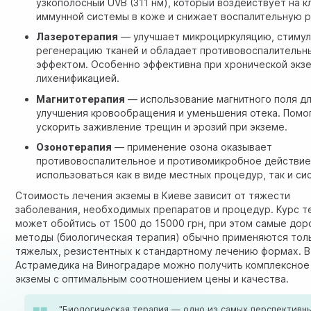
узкополосный UVB (311 нм), который воздействует на к
иммунной системы в коже и снижает воспалительную 
Лазеротерапия
— улучшает микроциркуляцию, стиму
регенерацию тканей и обладает противовоспалительн
эффектом. Особенно эффективна при хронической экз
лихенификацией.
Магнитотерапия
— использование магнитного поля д
улучшения кровообращения и уменьшения отека. Помо
ускорить заживление трещин и эрозий при экземе.
Озонотерапия
— применение озона оказывает
противовоспалительное и противомикробное действи
использоваться как в виде местных процедур, так и си
Стоимость лечения экземы в Киеве зависит от тяжести
заболевания, необходимых препаратов и процедур. Курс т
может обойтись от 1500 до 15000 грн, при этом самые дор
методы (биологическая терапия) обычно применяются тол
тяжелых, резистентных к стандартному лечению формах. В
Астрамедика на Виноградаре можно получить комплексное
экземы с оптимальным соотношением цены и качества.
"Биологическая терапия — одно из самых перспективн