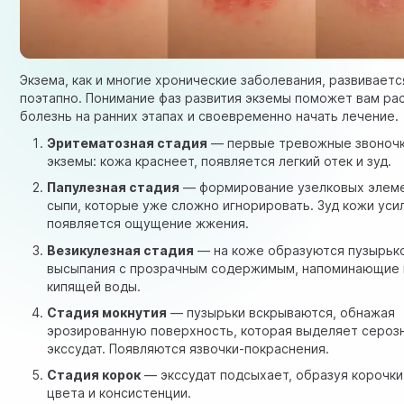
Экзема, как и многие хронические заболевания, развиваетс
поэтапно. Понимание фаз развития экземы поможет вам ра
болезнь на ранних этапах и своевременно начать лечение.
Эритематозная стадия
— первые тревожные звоночк
экземы: кожа краснеет, появляется легкий отек и зуд.
Папулезная стадия
— формирование узелковых элем
сыпи, которые уже сложно игнорировать. Зуд кожи уси
появляется ощущение жжения.
Везикулезная стадия
— на коже образуются пузырьк
высыпания с прозрачным содержимым, напоминающие 
кипящей воды.
Стадия мокнутия
— пузырьки вскрываются, обнажая
эрозированную поверхность, которая выделяет сероз
экссудат. Появляются язвочки-покраснения.
Стадия корок
— экссудат подсыхает, образуя корочки
цвета и консистенции.