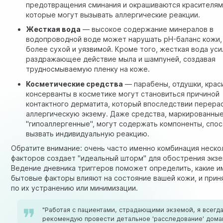
предотвращения сминания и окрашиваются красителям
которые могут вызывать аллергические реакции.
Жесткая вода
— высокое содержание минералов в
водопроводной воде может нарушать pH-баланс кожи,
более сухой и уязвимой. Кроме того, жесткая вода ус
раздражающее действие мыла и шампуней, создавая
трудносмываемую пленку на коже.
Косметические средства
— парабены, отдушки, крас
консерванты в косметике могут становиться причиной
контактного дерматита, который впоследствии перера
аллергическую экзему. Даже средства, маркированные
"гипоаллергенные", могут содержать компоненты, спо
вызвать индивидуальную реакцию.
Обратите внимание: очень часто именно комбинация неско
факторов создает "идеальный шторм" для обострения экзе
Ведение дневника триггеров поможет определить, какие и
бытовые факторы влияют на состояние вашей кожи, и прин
по их устранению или минимизации.
"Работая с пациентами, страдающими экземой, я всегд
рекомендую провести детальное 'расследование' дом