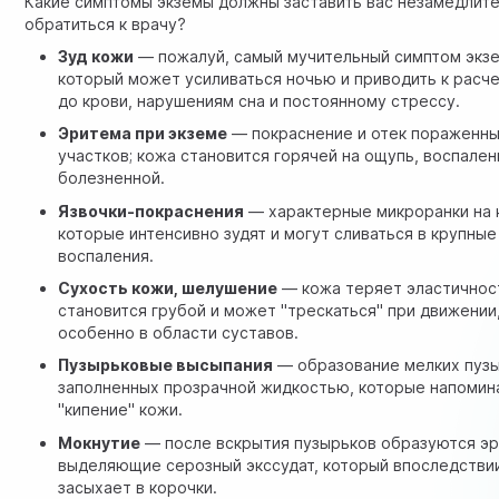
Какие симптомы экземы должны заставить вас незамедлит
обратиться к врачу?
Зуд кожи
— пожалуй, самый мучительный симптом экз
который может усиливаться ночью и приводить к рас
до крови, нарушениям сна и постоянному стрессу.
Эритема при экземе
— покраснение и отек пораженн
участков; кожа становится горячей на ощупь, воспален
болезненной.
Язвочки-покраснения
— характерные микроранки на 
которые интенсивно зудят и могут сливаться в крупные
воспаления.
Сухость кожи, шелушение
— кожа теряет эластичнос
становится грубой и может "трескаться" при движении
особенно в области суставов.
Пузырьковые высыпания
— образование мелких пузы
заполненных прозрачной жидкостью, которые напоми
"кипение" кожи.
Мокнутие
— после вскрытия пузырьков образуются эр
выделяющие серозный экссудат, который впоследстви
засыхает в корочки.