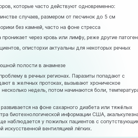
торов, которые часто действуют одновременно:
инстве случаев, размером от песчинок до 5 см
орики без камней, часто на фоне стресса
 проникает через кровь или лимфу, реже другие патоге
ациентов, описторхи актуальны для некоторых речных
рюшной полости в анамнезе
роблему в речных регионах. Паразиты попадают с
дают в желчных протоках, вызывают хроническое
несколько недель, потом начинаются боли, температур
 развивается на фоне сахарного диабета или тяжёлых
нтра биотехнологической информации США
, акалькулезн
чаще наблюдается у пожилых пациентов с сопутствующи
й искусственной вентиляцией лёгких.