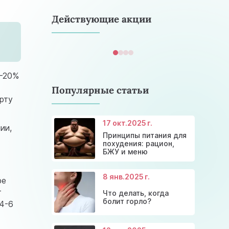
astramedikaa@gmail.com
Действующие акции
0-20%
Популярные статьи
рту
17 окт.
2025 г.
ии,
Консультация эндокринолога и
Принципы питания для
Скидки и акции на массаж в
диагностика щитовидной
Диагностика щитовидной
Акция: 20% скидки на
похудения: рацион,
Киеве
железы
железы
консультации врачей!
БЖУ и меню
8 янв.
2025 г.
ре
т
Что делать, когда
болит горло?
 4-6