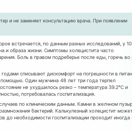
ер и не заменяет консультацию врача. При появлении
орое встречается, по данным разных исследований, у 1
на и образа жизни. Симптомы холецистита часто
ения. Боль в правом подреберье после еды, горечь во 
ы годами списывают дискомфорт на погрешности в питан
а помощью. Один мужчина 48 лет три года терпел
остояние не ухудшилось резко – температура 39.2°C и
олностью, потребовалась госпитализация.
лучаев по клиническим данным. Камни в желчном пузы
 размножения бактерий. Калькулезный холецистит може
мов до необходимости госпитализации проходит иногда