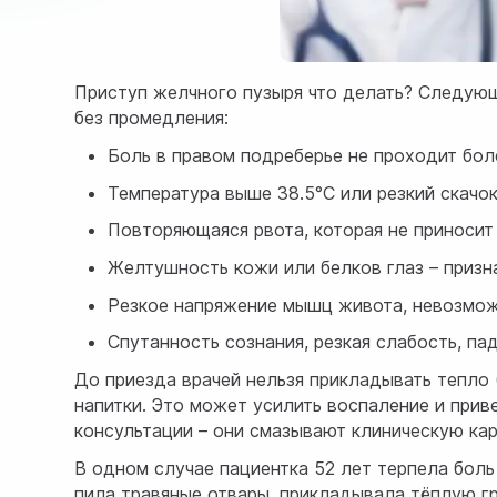
Приступ желчного пузыря что делать? Следую
без промедления:
Боль в правом подреберье не проходит бол
Температура выше 38.5°C или резкий скачо
Повторяющаяся рвота, которая не приносит
Желтушность кожи или белков глаз – призн
Резкое напряжение мышц живота, невозмож
Спутанность сознания, резкая слабость, па
До приезда врачей нельзя прикладывать тепло (
напитки. Это может усилить воспаление и при
консультации – они смазывают клиническую карт
В одном случае пациентка 52 лет терпела боль
пила травяные отвары, прикладывала тёплую г