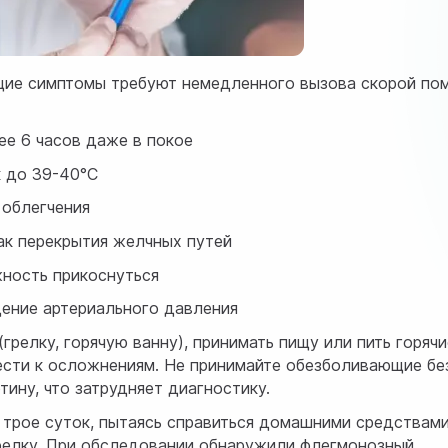
щие симптомы требуют немедленного вызова скорой по
ее 6 часов даже в покое
к до 39-40°C
 облегчения
ак перекрытия желчных путей
ность прикоснуться
дение артериального давления
грелку, горячую ванну), принимать пищу или пить горячи
вести к осложнениям. Не принимайте обезболивающие бе
ину, что затрудняет диагностику.
 трое суток, пытаясь справиться домашними средствами
релку. При обследовании обнаружили флегмонозный