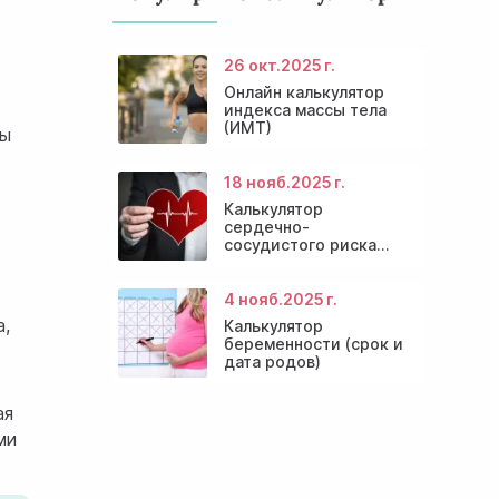
26 окт.
2025 г.
Онлайн калькулятор
индекса массы тела
(ИМТ)
ны
18 нояб.
2025 г.
Калькулятор
сердечно-
сосудистого риска
онлайн
4 нояб.
2025 г.
а,
Калькулятор
беременности (срок и
дата родов)
ая
ми