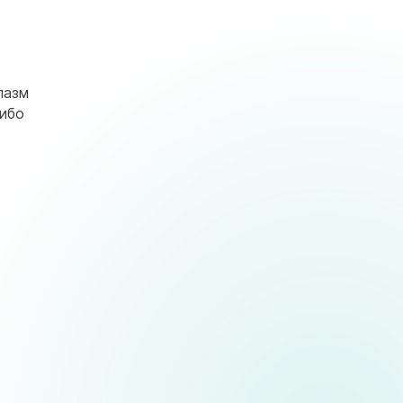
пазм
либо