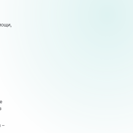
мощи,
е
з
 –