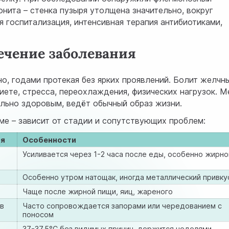
нита – стенка пузыря утолщена значительно, вокруг
 госпитализация, интенсивная терапия антибиотиками,
ечение заболевания
о, годами протекая без ярких проявлений. Болит желчн
иете, стресса, переохлаждения, физических нагрузок. 
ельно здоровым, ведёт обычный образ жизни.
ме – зависит от стадии и сопутствующих проблем:
ия
Особенности
Усиливается через 1-2 часа после еды, особенно жирно
Особенно утром натощак, иногда металлический привку
Чаще после жирной пищи, яиц, жареного
ов
Часто сопровождается запорами или чередованием с
поносом
37-37.5°C без видимых причин, держится неделями