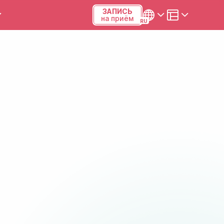
ЗАПИСЬ
на приём
ы и калькуляторы
Українська
Русский
Киев, р-н Подольский,
Виноградарь, ул.Межевая,
23Б, 04123
+38 (068) 371-12-29
Viber
ПН-ПТ
08:00-19:00
СБ
09:00-15:00