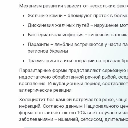
Механизм развития зависит от нескольких фак
Желчные камни – блокируют проток в больш
Дискинезия желчных путей – нарушение мот
Бактериальная инфекция – кишечная палочка
Паразиты – лямблии встречаются у части п
регионов Украины
Травмы живота или операции на органах б
Паразитарные формы представляют серьёзную п
недостаточно обработанной речной рыбой, осе
воспаление. Инкубационный период составляет 
аллергические реакции.
Холецистит без камней встречается реже, чаще
инфекций.
Согласно данным Национального це
форма составляет около 10% всех случаев и 
заболеваниями – ишемией, сепсисом, длительно