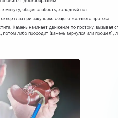
тановится "доскообразным"
 в минуту, общая слабость, холодный пот
 склер глаз при закупорке общего желчного протока
тита. Камень начинает движение по протоку, вызывая с
в, потом либо проходит (камень вернулся или прошёл), 