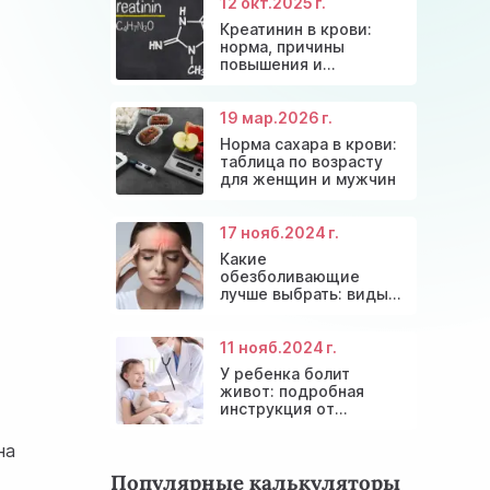
12 окт.
2025 г.
Креатинин в крови:
норма, причины
повышения и
эффективные способы
снижения
19 мар.
2026 г.
Норма сахара в крови:
таблица по возрасту
для женщин и мужчин
17 нояб.
2024 г.
Какие
обезболивающие
лучше выбрать: виды
препаратов и
безопасное
применение
11 нояб.
2024 г.
У ребенка болит
живот: подробная
инструкция от
детских врачей
на
Популярные калькуляторы