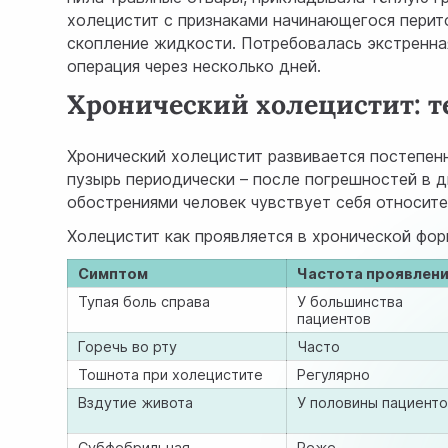
холецистит с признаками начинающегося перито
скопление жидкости. Потребовалась экстренная
операция через несколько дней.
Хронический холецистит: т
Хронический холецистит развивается постепенн
пузырь периодически – после погрешностей в д
обострениями человек чувствует себя относит
Холецистит как проявляется в хронической фор
Симптом
Частота проявлен
Тупая боль справа
У большинства
пациентов
Горечь во рту
Часто
Тошнота при холецистите
Регулярно
Вздутие живота
У половины пациент
Субфебрильная
Реже