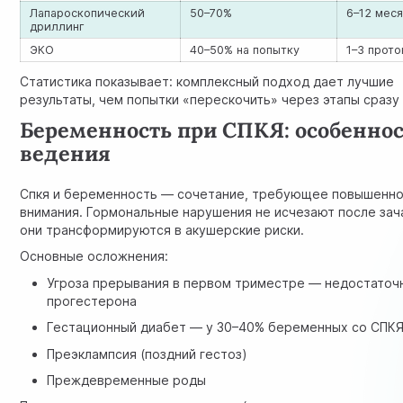
Лапароскопический
50–70%
6–12 мес
дриллинг
ЭКО
40–50% на попытку
1–3 прот
Статистика показывает: комплексный подход дает лучшие
результаты, чем попытки «перескочить» через этапы сразу 
Беременность при СПКЯ: особенно
ведения
Спкя и беременность — сочетание, требующее повышенн
внимания. Гормональные нарушения не исчезают после зач
они трансформируются в акушерские риски.
Основные осложнения:
Угроза прерывания в первом триместре — недостаточ
прогестерона
Гестационный диабет — у 30–40% беременных со СПК
Преэклампсия (поздний гестоз)
Преждевременные роды