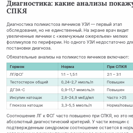
Диагностика: какие анализы покаж
СПКЯ
Диагностика поликистоза яичников УЗИ — первый этап
обследования, но не единственный. На экране врач видит
увеличенные яичники с «жемчужным ожерельем» мелких
фолликулов по периферии. Но одного УЗИ недостаточно дл
постановки диагноза.
Обязательные анализы на поликистоз яичников включают:
Гормон
Норма
При СПКЯ
ЛГ/ФСГ
1:1 – 1,5:1
2:1 – 3:1
Тестостерон общий
0,24–2,7 нмоль/л
Повышен
ДГЭА-С
0,9–11,7 мкмоль/л
Повышен
Инсулин натощак
2,6–24,9 мкЕд/мл
Часто >25
Глюкоза натощак
3,3–5,5 ммоль/л
Норма/повыш
Соотношение ЛГ к ФСГ часто повышено при СПКЯ, но это н
абсолютный диагностический критерий. У части женщин с
подтвержденным синдромом соотношение остается в норм