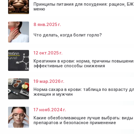
Принципы питания для похудения: рацион, БЖ
меню
8 янв.
2025 г.
Что делать, когда болит горло?
12 окт.
2025 г.
Консультация эндокринолога и диагностика
Скидки и акции на массаж в Киеве
щитовидной железы
Диагностика щитовидной железы
Акция: 20% скидки на консультации врачей!
Креатинин в крови: норма, причины повышени
эффективные способы снижения
19 мар.
2026 г.
Норма сахара в крови: таблица по возрасту д
женщин и мужчин
17 нояб.
2024 г.
Какие обезболивающие лучше выбрать: виды
препаратов и безопасное применение