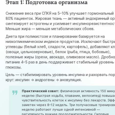
Этап 1: Подготовка организма
Снижение веса при СПКЯ на 5–10% улучшает гормональный 
80% пациенток. Жировая ткань — активный эндокринный ор
синтезирует эстрогены и усиливает инсулинорезистентнос
Меньше жира — меньше метаболических сбоев.
Диета при поликистозе и планировании базируется на
низкогликемическом индексе продуктов. Исключают быстр
углеводы (белый хлеб, сладости, картофель), добавляют к
(овощи, цельнозерновые), белок (рыба, птица, бобовые),
полезные жиры (орехи, авокадо, оливковое масло). Дробн
питание 4–5 раз в день поддерживает стабильный уровень
глюкозы.
Цель — стабилизировать уровень инсулина и разорвать по
круг: инсулин → андрогены → ановуляция.
Практический совет:
Физическая активность 150 мину
неделю (быстрая ходьба, плавание, велосипед) повыша
чувствительность клеток к инсулину без лекарств. Эфф
заметен через 8–12 недель. Три получасовые трениров
неделю работают лучше одной интенсивной —
регулярность важнее продолжительности. Силовые