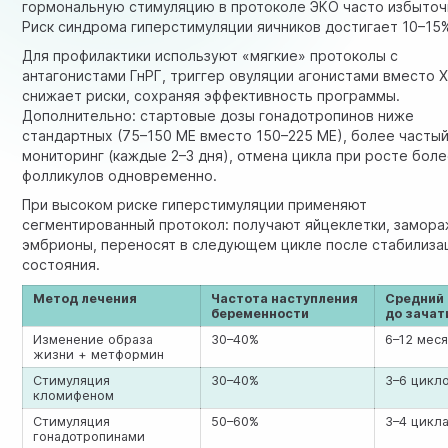
гормональную стимуляцию в протоколе ЭКО часто избыточ
Риск синдрома гиперстимуляции яичников достигает 10–15
Для профилактики используют «мягкие» протоколы с
антагонистами ГнРГ, триггер овуляции агонистами вместо Х
снижает риски, сохраняя эффективность программы.
Дополнительно: стартовые дозы гонадотропинов ниже
стандартных (75–150 МЕ вместо 150–225 МЕ), более частый
мониторинг (каждые 2–3 дня), отмена цикла при росте боле
фолликулов одновременно.
При высоком риске гиперстимуляции применяют
сегментированный протокол: получают яйцеклетки, замор
эмбрионы, переносят в следующем цикле после стабилиза
состояния.
Метод лечения
Частота наступления
Средний
беременности
до зачат
Изменение образа
30–40%
6–12 мес
жизни + метформин
Стимуляция
30–40%
3–6 цикл
кломифеном
Стимуляция
50–60%
3–4 цикл
гонадотропинами