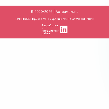
© 2020-2026 | Астрамедика
ЛИЦЕНЗИЯ: Приказ МОЗ Украины №684 от
20-03-2020
Разработка
и
продвижение
сайта