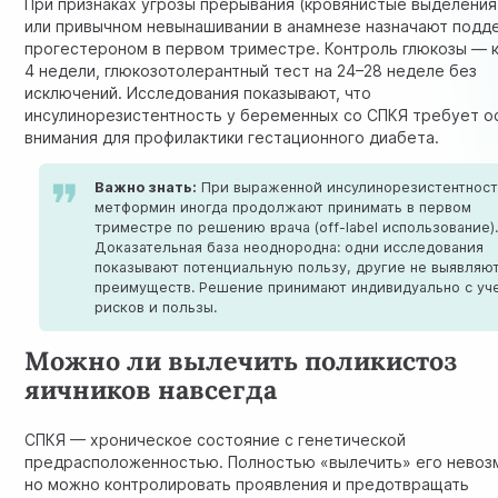
При признаках угрозы прерывания (кровянистые выделения
или привычном невынашивании в анамнезе назначают подд
прогестероном в первом триместре. Контроль глюкозы —
4 недели, глюкозотолерантный тест на 24–28 неделе без
исключений.
Исследования показывают
, что
инсулинорезистентность у беременных со СПКЯ требует о
внимания для профилактики гестационного диабета.
Важно знать:
При выраженной инсулинорезистентнос
метформин иногда продолжают принимать в первом
триместре по решению врача (off-label использование)
Доказательная база неоднородна: одни исследования
показывают потенциальную пользу, другие не выявляю
преимуществ. Решение принимают индивидуально с уч
рисков и пользы.
Можно ли вылечить поликистоз
яичников навсегда
СПКЯ — хроническое состояние с генетической
предрасположенностью. Полностью «вылечить» его невоз
но можно контролировать проявления и предотвращать