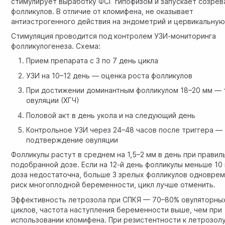
стимулирует выработку ФСГ гипофизом и запускает созрев
фолликулов. В отличие от кломифена, не оказывает
антиэстрогенного действия на эндометрий и цервикальную
Стимуляция проводится под контролем УЗИ-мониторинга
фолликулогенеза. Схема:
Прием препарата с 3 по 7 день цикла
УЗИ на 10–12 день — оценка роста фолликулов
При достижении доминантным фолликулом 18–20 мм — 
овуляции (ХГЧ)
Половой акт в день укола и на следующий день
Контрольное УЗИ через 24–48 часов после триггера —
подтверждение овуляции
Фолликулы растут в среднем на 1,5–2 мм в день при правил
подобранной дозе. Если на 12-й день фолликулы меньше 10
доза недостаточна, больше 3 зрелых фолликулов одновре
риск многоплодной беременности, цикл лучше отменить.
Эффективность летрозола при СПКЯ — 70–80% овуляторны
циклов, частота наступления беременности выше, чем при
использовании кломифена. При резистентности к летрозол