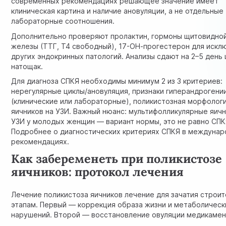
современных рекомендациях решающее значение имеет
клиническая картина и наличие ановуляции, а не отдельные
лабораторные соотношения.
Дополнительно проверяют пролактин, гормоны щитовидно
железы (ТТГ, Т4 свободный), 17-ОН-прогестерон для искл
других эндокринных патологий. Анализы сдают на 2–5 день 
натощак.
Для диагноза СПКЯ необходимы минимум 2 из 3 критериев:
нерегулярные циклы/ановуляция, признаки гиперандрогени
(клинические или лабораторные), поликистозная морфолог
яичников на УЗИ. Важный нюанс: мультифолликулярные яичн
УЗИ у молодых женщин — вариант нормы, это не равно СПК
Подробнее о
диагностических критериях СПКЯ
в междунар
рекомендациях.
Как забеременеть при поликистозе
яичников: протокол лечения
Лечение поликистоза яичников лечение для зачатия строит
этапам. Первый — коррекция образа жизни и метаболическ
нарушений. Второй — восстановление овуляции медикамен