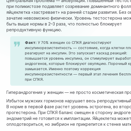
Центральная проблема — ановуляция. Повышенный тестос
при поликистозе подавляет созревание доминантного фолл
яйцеклетка «застревает» на ранней стадии развития. Без 
зачатие невозможно физически. Уровень тестостерона мо
быть выше нормы в 2–3 раза, что полностью блокирует
репродуктивную функцию.
Факт:
У 70% женщин со СПКЯ диагностируют
инсулинорезистентность — состояние, когда клетки пл
реагируют на инсулин. Это запускает каскад реакций:
повышается уровень инсулина, он стимулирует вырабо
андрогенов, которые блокируют овуляцию. Порочный к
замыкается. Именно поэтому коррекция
инсулинорезистентности — первый этап лечения беспл
при СПКЯ.
Гиперандрогения у женщин — не просто косметическая пр
Избыток мужских гормонов нарушает весь репродуктивный
В норме в первой фазе растет уровень эстрогена, во втор
прогестерона. При СПКЯ баланс смещен в сторону андроге
эндометрий не готовится к имплантации. Яйцеклетка може
оплодотвориться, но эмбрион не прикрепится к стенке матк