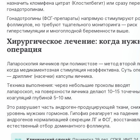
назначить кломифена цитрат (Клостилбегит) или сразу пере
гонадотропинам.
Гонадотропины (ФСГ-препараты) напрямую стимулируют р
фолликулов, но требуют тщательного мониторинга — риск
гиперстимуляции и многоплодной беременности выше.
Хирургическое лечение: когда нуж
операция
Лапароскопия яичников при поликистозе — метод второй л
когда медикаментозная стимуляция неэффективна. Суть оп
— дриллинг (насечки) капсулы яичника.
Техника выполнения: через небольшие проколы вводят
лапароскоп, на поверхности яичника делают 10–15 точечны
коагуляций глубиной 5–10 мм.
Это разрушает часть андроген-продуцирующей ткани, сни
уровень мужских гормонов. Гипофиз реагирует на падение
андрогенов нормализацией секреции ЛГ и ФСГ, восстанавл
естественный отбор доминантного фолликула.
Клинический случай:
Пациентка 29 лет, СПКЯ, ИМТ 24,