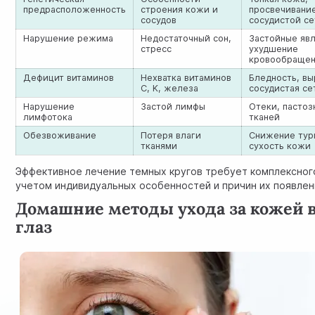
предрасположенность
строения кожи и
просвечивани
сосудов
сосудистой се
Нарушение режима
Недостаточный сон,
Застойные явл
стресс
ухудшение
кровообраще
Дефицит витаминов
Нехватка витаминов
Бледность, в
C, K, железа
сосудистая се
Нарушение
Застой лимфы
Отеки, пастоз
лимфотока
тканей
Обезвоживание
Потеря влаги
Снижение тур
тканями
сухость кожи
Эффективное лечение темных кругов требует комплексног
учетом индивидуальных особенностей и причин их появлен
Домашние методы ухода за кожей 
глаз