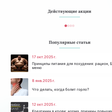
курса.
Действующие акции
Популярные статьи
17 окт.
2025 г.
Принципы питания для похудения: рацион, 
меню
8 янв.
2025 г.
Что делать, когда болит горло?
12 окт.
2025 г.
Консультация эндокринолога и диагностика
Скидки и акции на массаж в Киеве
щитовидной железы
Диагностика щитовидной железы
Акция: 20% скидки на консультации врачей!
Креатинин в крови: норма, причины повыше