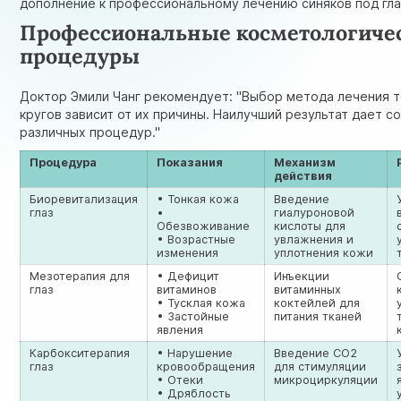
дополнение к профессиональному лечению синяков под гла
Профессиональные косметологиче
процедуры
Доктор Эмили Чанг рекомендует: "Выбор метода лечения 
кругов зависит от их причины. Наилучший результат дает с
различных процедур."
Процедура
Показания
Механизм
действия
Биоревитализация
• Тонкая кожа
Введение
глаз
•
гиалуроновой
Обезвоживание
кислоты для
• Возрастные
увлажнения и
изменения
уплотнения кожи
Мезотерапия для
• Дефицит
Инъекции
глаз
витаминов
витаминных
• Тусклая кожа
коктейлей для
• Застойные
питания тканей
явления
Карбокситерапия
• Нарушение
Введение СО2
глаз
кровообращения
для стимуляции
• Отеки
микроциркуляции
• Дряблость