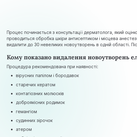
Процес починається з консультації дерматолога, який оц
проводиться обробка шкіри антисептиком і місцева анестезі
видалити до 30 невеликих новоутворень в одній області. Пі
Кому показано видалення новоутворень е
Процедура рекомендована при наявності:
вірусних папілом і бородавок
старечих кератом
контагіозних молюсків
доброякісних родимок
гемангіом
судинних зірочок
атером