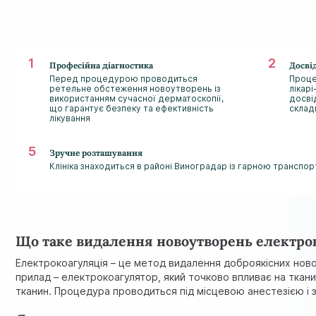
Професійна діагностика
Досвід
Перед процедурою проводиться
Проце
ретельне обстеження новоутворень із
лікар
використанням сучасної дерматоскопії,
досві
що гарантує безпеку та ефективність
склад
лікування
Зручне розташування
Клініка знаходиться в районі Виноградар із гарною трансп
Що таке видалення новоутворень електро
Електрокоагуляція – це метод видалення доброякісних нов
прилад – електрокоагулятор, який точково впливає на ткан
тканин. Процедура проводиться під місцевою анестезією і з