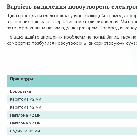
Вартість видалення новоутворень електро
Ціна процедури електрокоагуляції в клініці Астрамедiка фор
значно нижчою за альтернативні методи видалення. Ми про
зателефонувавши нашим адміністраторам. Попередня консул
Не відкладайте вирішення проблеми на потім! Запишіться н
комфортно позбутися новоутворень, використовуючи сучасни
Процедури
Бородавка
Кератома <2 мм
Кератома >2 мм
Папілома <2 мм
Папілома >2 мм
Родимки <2 мм