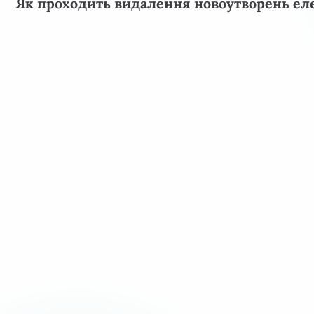
Як проходить видалення новоутворень ел