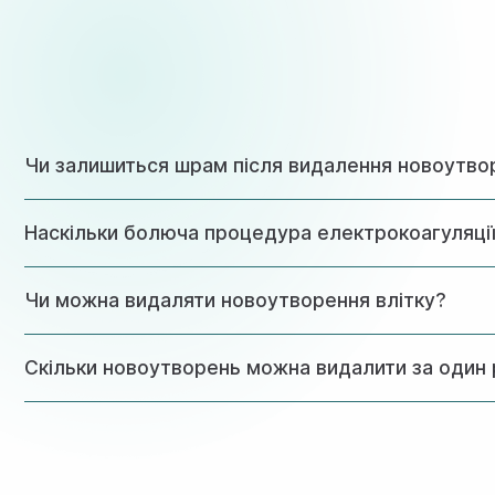
Чи залишиться шрам після видалення новоутво
При правильному дотриманні всіх рекомендацій з догляду
Наскільки болюча процедура електрокоагуляці
процедури.
Процедура проводиться під місцевою анестезією, тому па
Чи можна видаляти новоутворення влітку?
процедури.
Видалення новоутворень можна проводити в будь-яку пору 
Скільки новоутворень можна видалити за один 
За одну процедуру можна видалити до 30 невеликих новоут