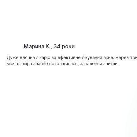
дерматологами, які мають багаторічну практику та сучасні
фізичний огляд, пальпацію або спеціальні діагностичні про
неускладнених шкірних проблем.
Марина К., 34 роки
Дуже вдячна лікарю за ефективне лікування акне. Через тр
місяці шкіра значно покращилась, запалення зникли.