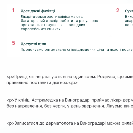
Досвідчені фахівці
Суч
Лікарі-дерматологи клініки мають
Вик
багаторічний досвід роботи та регулярно
апар
проходять стажування в провідних
нов
європейських клініках
Доступні ціни
Пропонуємо оптимальне співвідношення ціни та якості послуг
<p>Прищі, які не реагують ні на один крем. Родимка, що зм
правильно поставити діагноз.</p>
<p>У клініці Астрамедіка на Виноградарі приймає лікар-де
без направлення, без черги, у день звернення. Лікуємо ак
<p>Записатися до дерматолога на Виноградарі можна онла