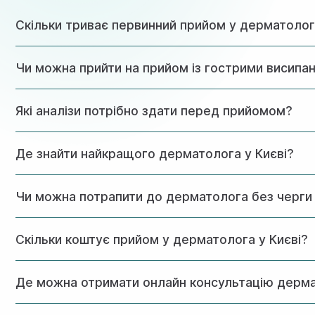
Скільки триває первинний прийом у дерматоло
Первинна консультація займає 40-60 хвилин. За цей час л
Чи можна прийти на прийом із гострими висипа
Так, у гострих станах ми намагаємося прийняти пацієнта
Які аналізи потрібно здати перед прийомом?
Спеціальної підготовки не потрібно. Необхідні дослідження
Де знайти найкращого дерматолога у Києві?
У клініці Астрамедiка веде прийом досвідчений дерматоло
Чи можна потрапити до дерматолога без черги 
методи діагностики.
Так, у клініці Астрамедiка запис до дерматолога можливий
Скільки коштує прийом у дерматолога у Києві?
Вартість консультації залежить від складності випадку та 
Де можна отримати онлайн консультацію дерм
Онлайн консультацію дерматолога можна отримати в меди