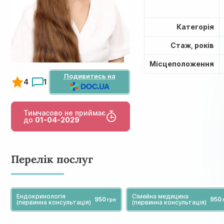
Категорія
Стаж, років
Місцеположення
Подивитись на
4
1
Тимчасово не приймає
до
01-04-2029
Перелік послуг
Ендокринологія
Сімейна медицина
950
950
(первинна консультація)
(первинна консультація)