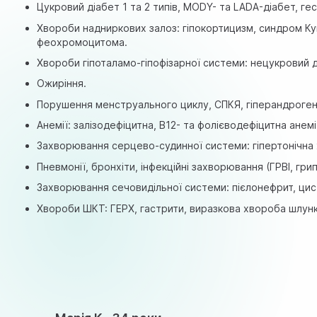
Цукровий діабет 1 та 2 типів, MODY- та LADA-діабет, ге
Хвороби надниркових залоз: гіпокортицизм, синдром Ку
феохромоцитома.
Хвороби гіпоталамо-гіпофізарної системи: нецукровий д
Ожиріння.
Порушення менструального циклу, СПКЯ, гіперандроген
Анемії: залізодефіцитна, В12- та фолієводефіцитна анемі
Захворювання серцево-судинної системи: гіпертонічна х
Пневмонії, бронхіти, інфекційні захворювання (ГРВІ, грип
Захворювання сечовидільної системи: пієлонефрит,
цис
Хвороби ШКТ: ГЕРХ, гастрити, виразкова хвороба шлунка