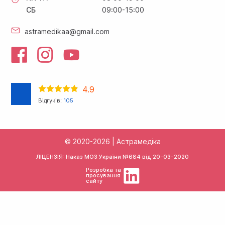
СБ
09:00-15:00
astramedikaa@gmail.com
4.9
Відгуків:
105
© 2020-2026 | Астрамедіка
ЛІЦЕНЗІЯ: Наказ МОЗ України №684 від
20-03-2020
Розробка та
просування
сайту