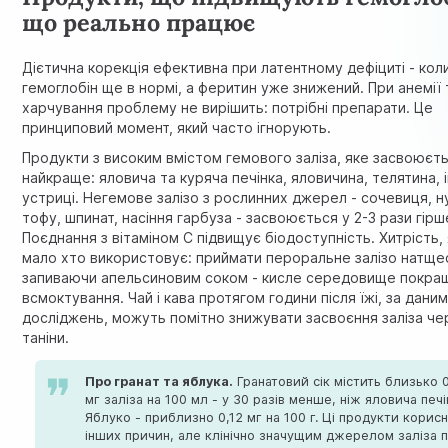
що реально працює
Дієтична корекція ефективна при латентному дефіциті - кол
гемоглобін ще в нормі, а феритин уже знижений. При анемії 
харчування проблему не вирішить: потрібні препарати. Це
принциповий момент, який часто ігнорують.
Продукти з високим вмістом гемового заліза, яке засвоюєт
найкраще: яловича та куряча печінка, яловичина, телятина, 
устриці. Негемове залізо з рослинних джерел - сочевиця, н
тофу, шпинат, насіння гарбуза - засвоюється у 2-3 рази гірш
Поєднання з вітаміном С підвищує біодоступність. Хитрість,
мало хто використовує: приймати пероральне залізо натще
запиваючи апельсиновим соком - кисле середовище покра
всмоктування. Чай і кава протягом години після їжі, за дани
досліджень, можуть помітно знижувати засвоєння заліза че
таніни.
Про гранат та яблука.
Гранатовий сік містить близько 0
мг заліза на 100 мл - у 30 разів менше, ніж яловича печі
Яблуко - приблизно 0,12 мг на 100 г. Ці продукти корисн
інших причин, але клінічно значущим джерелом заліза 