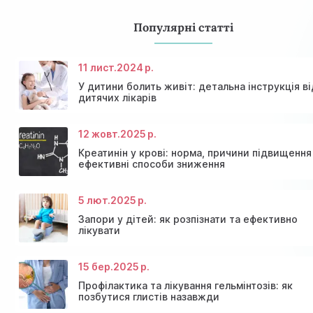
Популярні статті
11 лист.
2024 р.
У дитини болить живіт: детальна інструкція ві
дитячих лікарів
12 жовт.
2025 р.
Креатинін у крові: норма, причини підвищення
ефективні способи зниження
5 лют.
2025 р.
Консультація ендокринолога та діагностика щитов
Знижки та акції на масаж у Київі
залози
Діагностика щитовидної залози
Акція: 20% знижки на консультації лікарів!
Запори у дітей: як розпізнати та ефективно
лікувати
15 бер.
2025 р.
Профілактика та лікування гельмінтозів: як
позбутися глистів назавжди