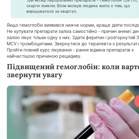
Три місяці пероральних препаратів - гемоглобін 128 г/л,
скарги зникли. Вісім місяців людина жила з тим, що
вирішувалося за квартал.
Якщо гемоглобін виявився нижче норми, краще діяти послід
Не купувати препарати заліза самостійно - причин анемії дес
залізо лікує тільки одну з них. Здати феритин і розгорнутий 
MCV і тромбоцитами.
Звернутися до терапевта з результат
Пройти повний курс лікування - рання відміна препаратів є
найчастішою причиною рецидиву.
Підвищений гемоглобін: коли варт
звернути увагу