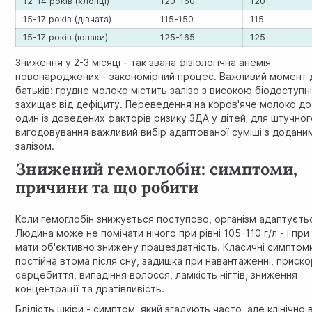
12-14 років (хлопці)
120-160
120
15-17 років (дівчата)
115-150
115
15-17 років (юнаки)
125-165
125
Зниження у 2-3 місяці - так звана фізіологічна анемія
новонароджених - закономірний процес. Важливий момент 
батьків: грудне молоко містить залізо з високою біодоступн
захищає від дефіциту. Переведення на коров'яче молоко до
один із доведених факторів ризику ЗДА у дітей; для штучно
вигодовування важливий вибір адаптованої суміші з додани
залізом.
Знижений гемоглобін: симптоми,
причини та що робити
Коли гемоглобін знижується поступово, організм адаптуєть
Людина може не помічати нічого при рівні 105-110 г/л - і пр
мати об'єктивно знижену працездатність. Класичні симптом
постійна втома після сну, задишка при навантаженні, приск
серцебиття, випадіння волосся, ламкість нігтів, зниження
концентрації та дратівливість.
Блідість шкіри - симптом, який згадують часто, але клінічно 