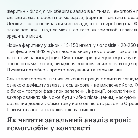
Феритин - білок, який зберігає залізо в клітинах. Гемоглобін 
скільки заліза в роботі прямо зараз, феритин - скільки в резе
Дефіцит заліза починається зі складу, а не з виробництва. 
падає першим - іноді за місяці до того, як гемоглобін взагалі
зрушить з місця.
Норма феритину у жінок - 15-150 нг/мл, у чоловіків - 20-250 
При феритині 8-12 нг/мл і нормальному гемоглобіні говорять
латентний залізодефіцит. Симптоми при цьому можуть бути
повноцінними: втома, випадіння волосся, зниження концентр
Лікувати потрібно - просто дозування та терміни інші.
Єдине застереження: низька концентрація феритину завжди
ознакою дефіциту заліза, а ось висока - не виключає його. 
є білком гострої фази: при запаленні, інфекції, онкологічних
захворюваннях він може бути хибно підвищеним, маскуючи
реальний дефіцит. Саме тому його оцінюють разом із С-ре
білком та загальною клінічною картиною.
Як читати загальний аналіз крові:
гемоглобін у контексті