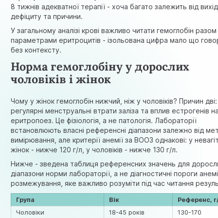
8 тижнів адекватної терапії - хоча багато залежить від вихі
дефіциту та причини.
У загальному аналізі крові важливо читати гемоглобін разом
параметрами еритроцитів - ізольована цифра мало що гово
без контексту.
Норма гемоглобіну у дорослих
чоловіків і жінок
Чому у жінок гемоглобін нижчий, ніж у чоловіків? Причин дві:
регулярні менструальні втрати заліза та вплив естрогенів н
еритропоез. Це фізіологія, а не патологія. Лабораторії
встановлюють власні референсні діапазони залежно від ме
вимірювання, але критерії анемії за ВООЗ однакові: у невагі
жінок - нижче 120 г/л, у чоловіків - нижче 130 г/л.
Нижче - зведена таблиця референсних значень для доросл
діапазони норми лабораторії, а не діагностичні пороги анемі
розмежування, яке важливо розуміти під час читання резуль
Група
Вік
Референс, г
Чоловіки
18-45 років
130-170