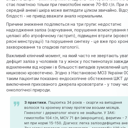
стає помітною тільки при гемоглобіні нижче 70-80 г/л. При л
середній анемії шкіра може виглядати цілком звичайно. Відс
блідості - не привід вважати аналіз нормальним.
Причини зниження поділяються на три групи: недостатнє
надходження заліза (харчування, порушення всмоктування 
целіакії або атрофічному гастриті), підвищені втрати (кровот
рясні менструації) та порушення синтезу - це вже про хроні
захворювання та спадкові патології.
Важливий клінічний момент, на який часто не звертають уваг
дефіцит заліза у чоловіків та у жінок у постменопаузі завжди
відхиленням від норми і в більшості випадків зумовлений ш
кишковою кровотечею. Згідно з Настановою МОЗ України 0
таким пацієнтам показано ендоскопічне
обстеження ШКТ
д
виключення прихованого джерела крововтрати - у тому чис
онкологічної природи.
З практики.
Пацієнтка 34 років - скарги на випадіння
волосся та хронічну втому протягом восьми місяців.
Гінеколог і дерматолог нічого не знайшли. У ЗАК:
гемоглобін 104 г/л, MCV 71 фл (мікроцитоз), феритин - 7 
мл при нормі 15-150. Діагноз: легка залізодефіцитна ане