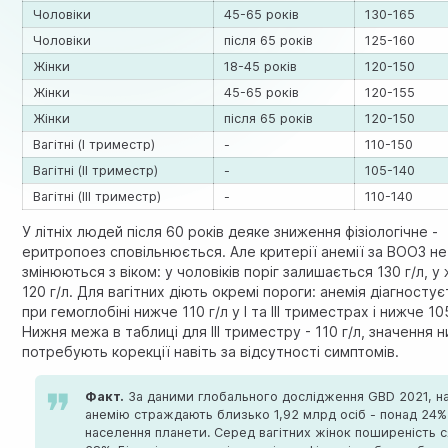
Чоловіки
45-65 років
130-165
Чоловіки
після 65 років
125-160
Жінки
18-45 років
120-150
Жінки
45-65 років
120-155
Жінки
після 65 років
120-150
Вагітні (I триместр)
-
110-150
Вагітні (II триместр)
-
105-140
Вагітні (III триместр)
-
110-140
У літніх людей після 60 років деяке зниження фізіологічне -
еритропоез сповільнюється. Але критерії анемії за ВООЗ не
змінюються з віком: у чоловіків поріг залишається 130 г/л, у 
120 г/л. Для вагітних діють окремі пороги: анемія діагносту
при гемоглобіні нижче 110 г/л у I та III триместрах і нижче 105 
Нижня межа в таблиці для III триместру - 110 г/л, значення 
потребують корекції навіть за відсутності симптомів.
Факт.
За даними глобального дослідження GBD 2021, н
анемію страждають близько 1,92 млрд осіб - понад 24%
населення планети. Серед вагітних жінок поширеність с