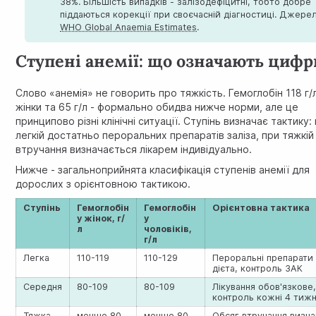
38%. Більшість випадків - залізодефіцитні, тобто добре
піддаються корекції при своєчасній діагностиці. Джерел
WHO Global Anaemia Estimates
.
Ступені анемії: що означають цифр
Слово «
анемія
» не говорить про тяжкість. Гемоглобін 118 г/
жінки та 65 г/л - формально обидва нижче норми, але це
принципово різні клінічні ситуації. Ступінь визначає тактику:
легкій достатньо пероральних препаратів заліза, при тяжкій
втручання визначається лікарем індивідуально.
Нижче - загальноприйнята класифікація ступенів анемії для
дорослих з орієнтовною тактикою.
Ступінь
Гемоглобін
Гемоглобін
Орієнтовна тактика
у жінок, г/
у
л
чоловіків,
г/л
Легка
110-119
110-129
Пероральні препарати 
дієта, контроль ЗАК
Середня
80-109
80-109
Лікування обов'язкове
контроль кожні 4 тижн
Тяжка
менше 80
менше 80
Обсяг втручання визна