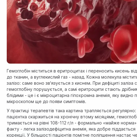
Гемоглобін міститься в еритроцитах і переносить кисень ві
до тканин, а вуглекислий газ - назад. Кожна молекула містит
залізо: саме воно зв'язується з киснем. При дефіциті заліза 
гемоглобіну порушується, а самі еритроцити стають дрібни
блідими - це і є мікроцитарна гіпохромна анемія, яку видно п
мікроскопом ще до появи симптомів.
У практиці терапевтів така картина трапляється регулярно:
пацієнтка скаржиться на хронічну втому місяцями, гемоглоб
тримається на рівні 108-112 г/л - формально «майже норма»,
факту - легка залізодефіцитна анемія, яка добре піддається
корекції. У більшості пацієнтів помітне поліпшення настає ч