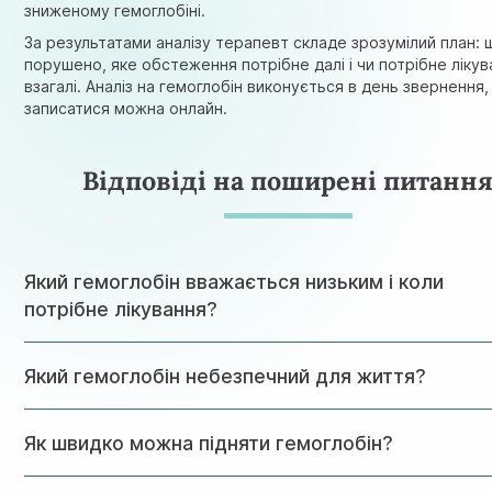
зниженому гемоглобіні.
За результатами аналізу терапевт складе зрозумілий план:
порушено, яке обстеження потрібне далі і чи потрібне ліку
взагалі. Аналіз на гемоглобін виконується в день звернення,
записатися можна онлайн.
Відповіді на поширені питанн
Який гемоглобін вважається низьким і коли
потрібне лікування?
За критеріями ВООЗ, анемія у невагітних жінок - нижче 120 
Який гемоглобін небезпечний для життя?
чоловіків - нижче 130 г/л, у вагітних - нижче 110 г/л (II три
нижче 105). Лікування залежить від ступеня та причини: л
анемія лікується амбулаторно, при більш тяжкій - обсяг
Критичним вважається рівень нижче 70 г/л - при ньому в
втручання визначає лікар.
Як швидко можна підняти гемоглобін?
ризик серцевої недостатності, особливо у літніх людей 
з хронічними захворюваннями. Рівень нижче 50 г/л потре
екстреної медичної допомоги. При хронічній анемії органі
При правильно підібраному лікуванні перші зміни в аналізі