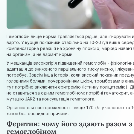
Гемоглобін вище норми трапляється рідше, але ігнорувати 
варто. У курців показники стабільно на 10-20 г/л вище серед
компенсаторна реакція на хронічну гіпоксію, маркер наван
на організм, а не варіант норми.
У мешканців високогір'я підвищений гемоглобін - фізіологічн
адаптація до зниженого парціального тиску кисню, і лікуван
потребує. Зовсім інша історія, коли високий показник поєдн
головними болями, почервонінням шкіри, тромбозами в анам
тут потрібно виключати еритремію (істинну поліцитемію). Д
не ставиться за одним гемоглобіном: потрібні гематокрит, ан
мутацію JAK2 та консультація гематолога.
Орієнтир для настороженості - вище 170 г/л у чоловіків та 1
жінок без очевидної причини.
Феритин: чому його здають разом з
гемоглобіном