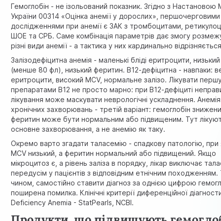
Гемоглобін - не ізольований показник. Згідно з
Настановою 
України 00314 «Оцінка анемії у дорослих»
, першочерговими
дослідженнями при анемії є ЗАК з тромбоцитами, ретикуло
ШОЕ та СРБ. Саме комбінація параметрів дає змогу розмеж
різні види анемії - а тактика у них кардинально відрізняється
Залізодефіцитна анемія - маленькі бліді еритроцити, низьки
(менше 80 фл), низький феритин. В12-дефіцитна - навпаки: в
еритроцити, високий MCV, нормальне залізо. Лікувати перш
препаратами В12 не просто марно: при В12-дефіциті непра
лікування може маскувати неврологічні ускладнення. Анемія
хронічних захворювань - третій варіант: гемоглобін знижени
феритин може бути нормальним або підвищеним. Тут лікую
основне захворювання, а не анемію як таку.
Окремо варто згадати таласемію - спадкову патологію, при 
MCV низький, а феритин нормальний або підвищений. Якщо
мікроцитоз є, а рівень заліза в порядку, лікар виключає тал
передусім у пацієнтів з відповідним етнічним походженням.
чином, самостійно ставити діагноз за однією цифрою гемогл
поширена помилка. Клінічні критерії диференційної діагност
Deficiency Anemia - StatPearls, NCBI
.
Продукти, що підвищують гемоглоб