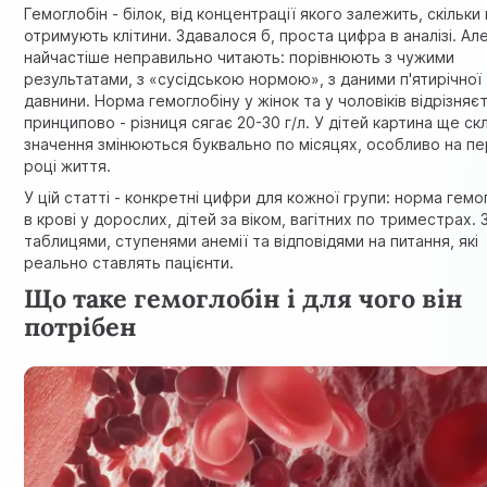
Гемоглобін - білок, від концентрації якого залежить, скільки
отримують клітини. Здавалося б, проста цифра в аналізі. Але
найчастіше неправильно читають: порівнюють з чужими
результатами, з «сусідською нормою», з даними п'ятирічної
давнини. Норма гемоглобіну у жінок та у чоловіків відрізняє
принципово - різниця сягає 20-30 г/л. У дітей картина ще ск
значення змінюються буквально по місяцях, особливо на п
році життя.
У цій статті - конкретні цифри для кожної групи: норма гемо
в крові у дорослих, дітей за віком, вагітних по триместрах. 
таблицями, ступенями анемії та відповідями на питання, які
реально ставлять пацієнти.
Що таке гемоглобін і для чого він
потрібен