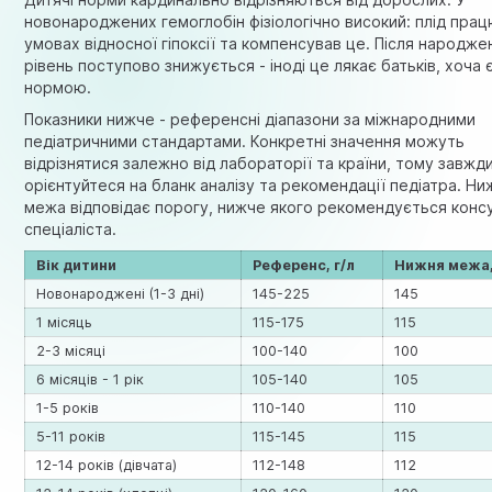
новонароджених гемоглобін фізіологічно високий: плід прац
умовах відносної гіпоксії та компенсував це. Після народже
рівень поступово знижується - іноді це лякає батьків, хоча 
нормою.
Показники нижче - референсні діапазони за міжнародними
педіатричними стандартами. Конкретні значення можуть
відрізнятися залежно від лабораторії та країни, тому завжд
орієнтуйтеся на бланк аналізу та рекомендації педіатра. Ни
межа відповідає порогу, нижче якого рекомендується конс
спеціаліста.
Вік дитини
Референс, г/л
Нижня межа,
Новонароджені (1-3 дні)
145-225
145
1 місяць
115-175
115
2-3 місяці
100-140
100
6 місяців - 1 рік
105-140
105
1-5 років
110-140
110
5-11 років
115-145
115
12-14 років (дівчата)
112-148
112