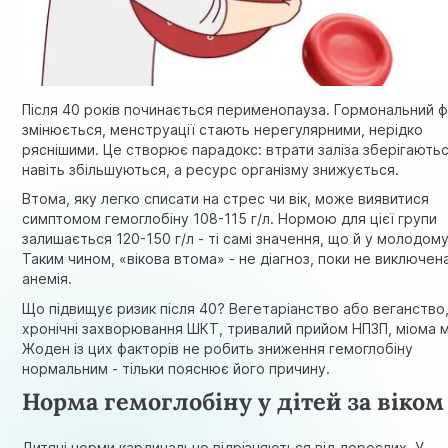
Після 40 років починається перименопауза. Гормональний 
змінюється, менструації стають нерегулярними, нерідко
ряснішими. Це створює парадокс: втрати заліза зберігають
навіть збільшуються, а ресурс організму знижується.
Втома, яку легко списати на стрес чи вік, може виявитися
симптомом гемоглобіну 108-115 г/л. Нормою для цієї групи
залишається 120-150 г/л - ті самі значення, що й у молодому 
Таким чином, «вікова втома» - не діагноз, поки не виключен
анемія.
Що підвищує ризик після 40? Вегетаріанство або веганство
хронічні захворювання ШКТ, тривалий прийом НПЗП, міома м
Жоден із цих факторів не робить зниження гемоглобіну
нормальним - тільки пояснює його причину.
Норма гемоглобіну у дітей за віком
Дитячі норми кардинально відрізняються від дорослих. У