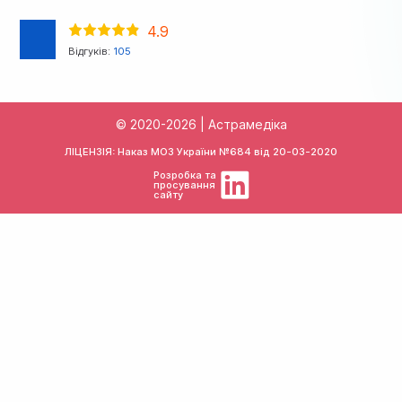
4.9
Відгуків:
105
© 2020-2026 | Астрамедіка
ЛІЦЕНЗІЯ: Наказ МОЗ України №684 від
20-03-2020
Розробка та
просування
сайту