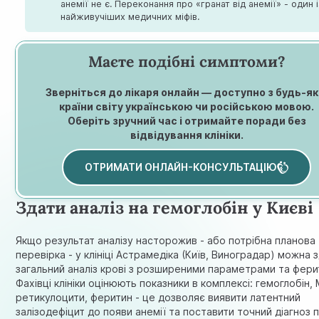
анемії не є. Переконання про «гранат від анемії» - один 
найживучіших медичних міфів.
Маєте подібні симптоми?
Зверніться до лікаря онлайн — доступно з будь-як
країни світу українською чи російською мовою.
Оберіть зручний час і отримайте поради без
відвідування клініки.
ОТРИМАТИ ОНЛАЙН-КОНСУЛЬТАЦІЮ
Здати аналіз на гемоглобін у Києві
Якщо результат аналізу насторожив - або потрібна планова
перевірка - у клініці Астрамедіка (Київ, Виноградар) можна 
загальний аналіз крові з розширеними параметрами та фери
Фахівці клініки оцінюють показники в комплексі: гемоглобін,
ретикулоцити, феритин - це дозволяє виявити латентний
залізодефіцит до появи анемії та поставити точний діагноз 