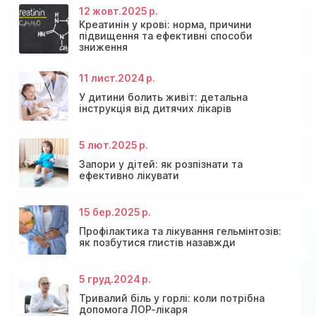
12 жовт.
2025 р.
Креатинін у крові: норма, причини
підвищення та ефективні способи
зниження
11 лист.
2024 р.
У дитини болить живіт: детальна
інструкція від дитячих лікарів
5 лют.
2025 р.
Запори у дітей: як розпізнати та
ефективно лікувати
15 бер.
2025 р.
Профілактика та лікування гельмінтозів:
як позбутися глистів назавжди
5 груд.
2024 р.
Тривалий біль у горлі: коли потрібна
допомога ЛОР-лікаря