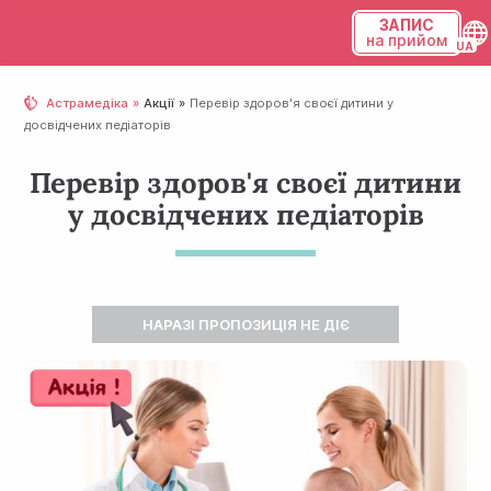
ЗАПИС
на прийом
Українська
Астрамедіка
Акції
Перевір здоров'я своєї дитини у
досвідчених педіаторів
Русский
Перевір здоров'я своєї дитини
у досвідчених педіаторів
НАРАЗІ ПРОПОЗИЦІЯ НЕ ДІЄ